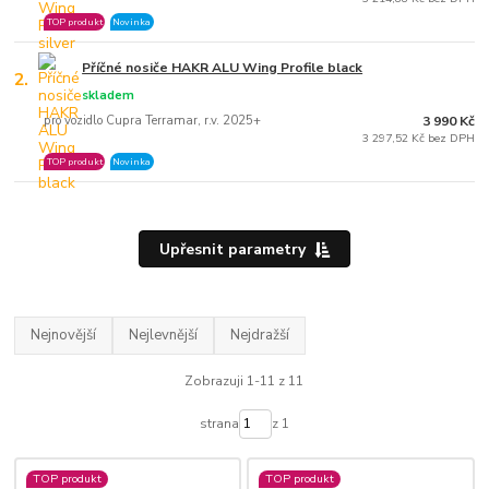
TOP produkt
Novinka
Příčné nosiče HAKR ALU Wing Profile black
2.
skladem
pro vozidlo Cupra Terramar, r.v. 2025+
3 990 Kč
3 297,52 Kč bez DPH
TOP produkt
Novinka
Upřesnit parametry
Nejnovější
Nejlevnější
Nejdražší
Zobrazuji 1-11 z 11
strana
z 1
TOP produkt
TOP produkt