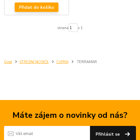
Přidat do košíku
strana
z 1
Úvod
STŘEŠNÍ NOSIČE
CUPRA
TERRAMAR
Máte zájem o novinky od nás?
Přihlásit se