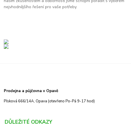
našim zkušenostem a odbornosti jsme schopni poradit s výběrem
nejvhodnějšího řešení pro vaše potřeby.
Prodejna a půjčovna v Opavě
Písková 666/14A, Opava (otevřeno Po-Pá 9-17 hod)
DŮLEŽITÉ ODKAZY