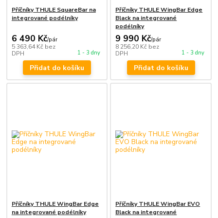
Příčníky THULE SquareBar na
Příčníky THULE WingBar Edge
integrované podélníky
Black na integrované
podélníky
6 490 Kč
9 990 Kč
/
pár
/
pár
5 363,64 Kč
bez
8 256,20 Kč
bez
1 - 3 dny
1 - 3 dny
DPH
DPH
Přidat do košíku
Přidat do košíku
Příčníky THULE WingBar Edge
Příčníky THULE WingBar EVO
na integrované podélníky
Black na integrované