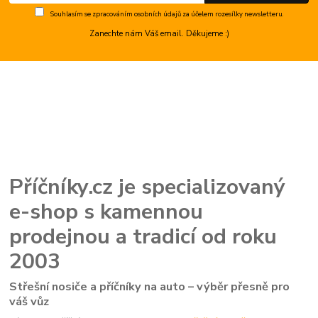
Souhlasím se
zpracováním osobních údajů
za účelem rozesílky newsletteru.
Zanechte nám Váš email. Děkujeme :)
Příčníky.cz je specializovaný
e-shop s kamennou
prodejnou a tradicí od roku
2003
Střešní nosiče a příčníky na auto – výběr přesně pro
váš vůz