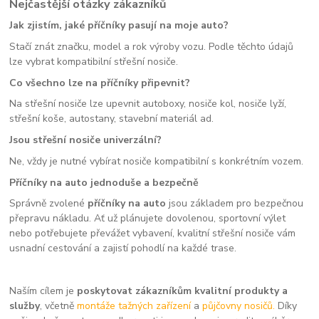
Nejčastější otázky zákazníků
Jak zjistím, jaké příčníky pasují na moje auto?
Stačí znát značku, model a rok výroby vozu. Podle těchto údajů
lze vybrat kompatibilní střešní nosiče.
Co všechno lze na příčníky připevnit?
Na střešní nosiče lze upevnit autoboxy, nosiče kol, nosiče lyží,
střešní koše, autostany, stavební materiál ad.
Jsou střešní nosiče univerzální?
Ne, vždy je nutné vybírat nosiče kompatibilní s konkrétním vozem.
Příčníky na auto jednoduše a bezpečně
Správně zvolené
příčníky na auto
jsou základem pro bezpečnou
přepravu nákladu. Ať už plánujete dovolenou, sportovní výlet
nebo potřebujete převážet vybavení, kvalitní střešní nosiče vám
usnadní cestování a zajistí pohodlí na každé trase.
Naším cílem je
poskytovat zákazníkům kvalitní produkty a
služby
, včetně
montáže tažných zařízení
a
půjčovny nosičů.
Díky