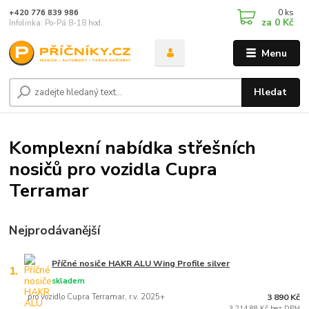
0
ks
+420 776 839 986
za
0 Kč
Infolinka: Po-Pá 8-18 hod.
Menu
Hledat
Komplexní nabídka střešních
nosičů pro vozidla Cupra
Terramar
Nejprodávanější
Příčné nosiče HAKR ALU Wing Profile silver
1.
skladem
pro vozidlo Cupra Terramar, r.v. 2025+
3 890 Kč
3 214,88 Kč bez DPH