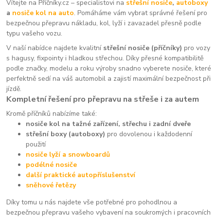
Vítejte na Příčníky.cz – specialistovi na
střešní nosiče
,
autoboxy
a
nosiče kol na auto
. Pomáháme vám vybrat správné řešení pro
bezpečnou přepravu nákladu, kol, lyží i zavazadel přesně podle
typu vašeho vozu.
V naší nabídce najdete kvalitní
střešní nosiče (příčníky)
pro vozy
s hagusy, fixpointy i hladkou střechou. Díky přesné kompatibilitě
podle značky, modelu a roku výroby snadno vyberete nosiče, které
perfektně sedí na váš automobil a zajistí maximální bezpečnost při
jízdě.
Kompletní řešení pro přepravu na střeše i za autem
Kromě příčníků nabízíme také:
nosiče kol na tažné zařízení, střechu i zadní dveře
střešní boxy (autoboxy)
pro dovolenou i každodenní
použití
nosiče lyží a snowboardů
podélné nosiče
další praktické autopříslušenství
sněhové řetězy
Díky tomu u nás najdete vše potřebné pro pohodlnou a
bezpečnou přepravu vašeho vybavení na soukromých i pracovních