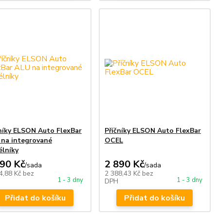
níky ELSON Auto FlexBar
Příčníky ELSON Auto FlexBar
 na integrované
OCEL
lníky
890 Kč
2 890 Kč
/
sada
/
sada
4,88 Kč
bez
2 388,43 Kč
bez
1 - 3 dny
1 - 3 dny
DPH
Přidat do košíku
Přidat do košíku