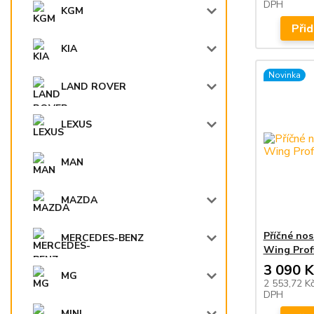
DPH
KGM
Přid
KIA
Novinka
LAND ROVER
LEXUS
MAN
MAZDA
Příčné no
MERCEDES-BENZ
Wing Profi
3 090 K
MG
2 553,72 K
DPH
MINI