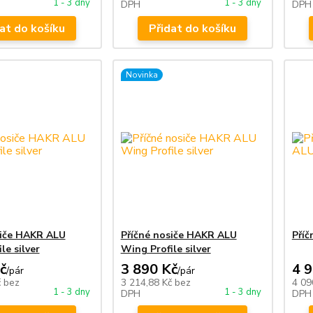
1 - 3 dny
1 - 3 dny
DPH
DPH
at do košíku
Přidat do košíku
Novinka
siče HAKR ALU
Příčné nosiče HAKR ALU
Pří
le silver
Wing Profile silver
č
3 890 Kč
4 
/
pár
/
pár
č
bez
3 214,88 Kč
bez
4 09
1 - 3 dny
1 - 3 dny
DPH
DPH