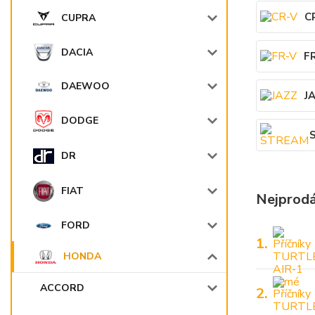
C
CUPRA
DACIA
F
DAEWOO
J
DODGE
DR
FIAT
Nejprodá
FORD
1.
HONDA
ACCORD
2.