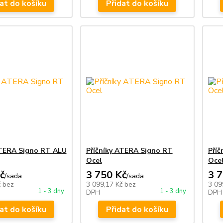
at do košíku
Přidat do košíku
ATERA Signo RT ALU
Příčníky ATERA Signo RT
Pří
Ocel
Oce
č
3 750 Kč
3 
/
sada
/
sada
č
bez
3 099,17 Kč
bez
3 09
1 - 3 dny
1 - 3 dny
DPH
DPH
at do košíku
Přidat do košíku