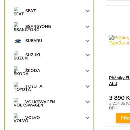
SEAT
SSANGYONG
SUBARU
SUZUKI
ŠKODA
Příčníky 
ALU
TOYOTA
3 890 K
VOLKSWAGEN
3 214,88 K
DPH
Přid
VOLVO