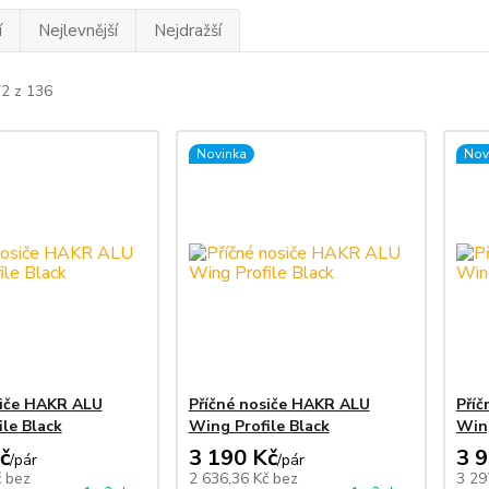
í
Nejlevnější
Nejdražší
72 z 136
Novinka
Nov
siče HAKR ALU
Příčné nosiče HAKR ALU
Příč
le Black
Wing Profile Black
Wing
č
3 190 Kč
3 
/
pár
/
pár
č
bez
2 636,36 Kč
bez
3 29