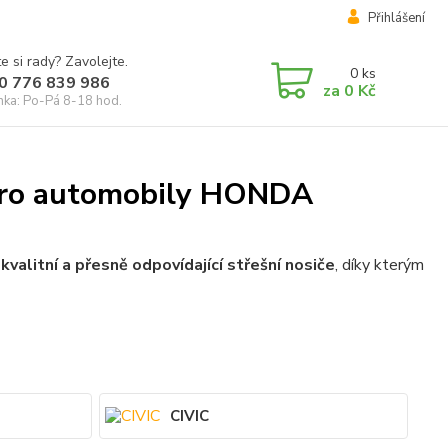
Přihlášení
e si rady? Zavolejte.
0
ks
0 776 839 986
za
0 Kč
inka: Po-Pá 8-18 hod.
 pro automobily HONDA
kvalitní a přesně odpovídající střešní nosiče
, díky kterým
CIVIC