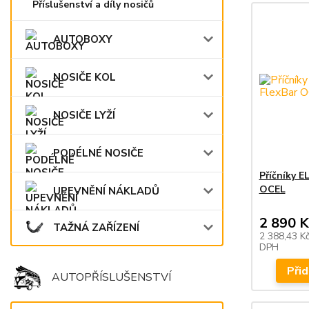
Příslušenství a díly nosičů
AUTOBOXY
NOSIČE KOL
NOSIČE LYŽÍ
PODÉLNÉ NOSIČE
Příčníky 
OCEL
UPEVNĚNÍ NÁKLADŮ
2 890 K
TAŽNÁ ZAŘÍZENÍ
2 388,43 K
DPH
Přid
AUTOPŘÍSLUŠENSTVÍ