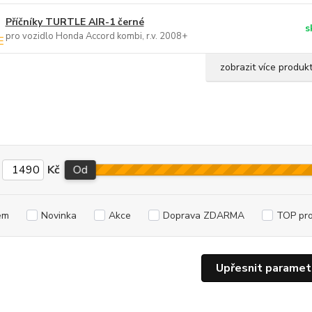
Příčníky TURTLE AIR-1 černé
s
pro vozidlo Honda Accord kombi, r.v. 2008+
zobrazit více produk
Kč
Od
em
Novinka
Akce
Doprava ZDARMA
TOP pr
Upřesnit paramet