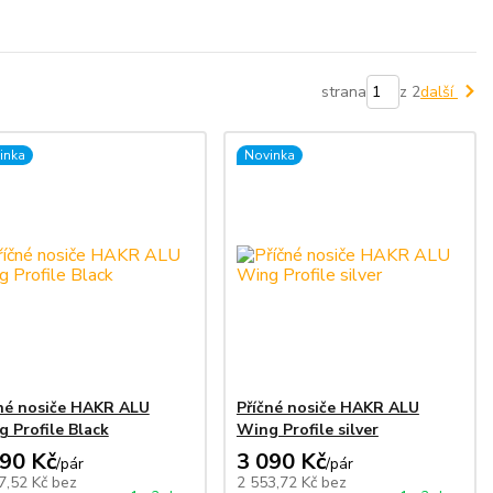
strana
z 2
další
inka
Novinka
né nosiče HAKR ALU
Příčné nosiče HAKR ALU
 Profile Black
Wing Profile silver
990 Kč
3 090 Kč
/
pár
/
pár
7,52 Kč
bez
2 553,72 Kč
bez