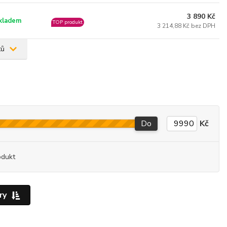
3 890 Kč
kladem
TOP produkt
3 214,88 Kč bez DPH
tů
Do
Kč
odukt
ry