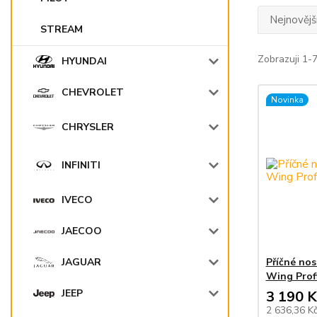
Nejnovějš
STREAM
Zobrazuji 1-
HYUNDAI
CHEVROLET
Novinka
CHRYSLER
INFINITI
IVECO
JAECOO
Příčné no
JAGUAR
Wing Profi
JEEP
3 190 K
2 636,36 K