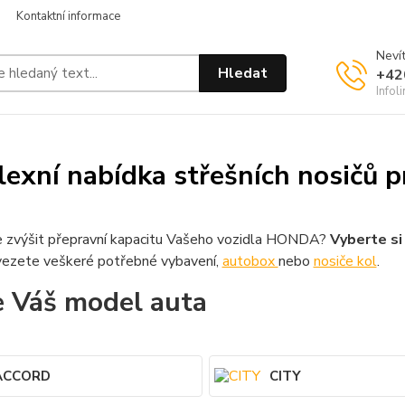
Kontaktní informace
Nevít
Hledat
+42
Infol
exní nabídka střešních nosičů
 zvýšit přepravní kapacitu Vašeho vozidla HONDA?
Vyberte si 
ezete veškeré potřebné vybavení,
autobox
nebo
nosiče kol
.
e Váš model auta
ACCORD
CITY