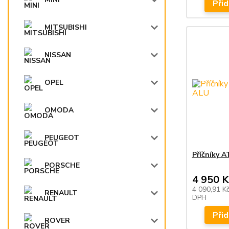
Přid
MITSUBISHI
NISSAN
OPEL
OMODA
PEUGEOT
Příčníky 
PORSCHE
4 950 K
4 090,91 K
RENAULT
DPH
Přid
ROVER