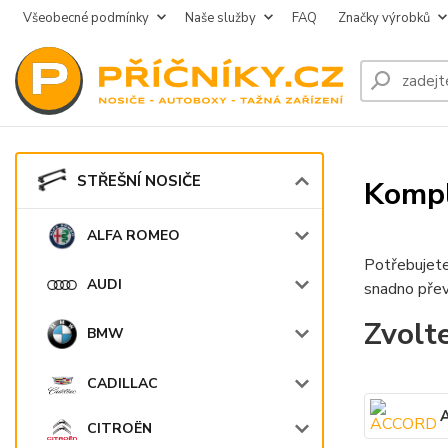
Všeobecné podmínky
Naše služby
FAQ
Značky výrobků
STŘEŠNÍ NOSIČE
Kompl
ALFA ROMEO
Potřebujete
AUDI
snadno přev
Zvolt
BMW
CADILLAC
CITROËN