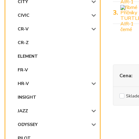
CITY
3.
CIVIC
CR-V
CR-Z
ELEMENT
FR-V
Cena:
HR-V
Sklad
INSIGHT
JAZZ
ODYSSEY
PILOT