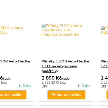
ELSON Auto FlexBar
Příčníky ELSON Auto FlexBar
Pří
OCEL na integrované
120
podélníky
č
2 890 Kč
1 
/
sada
/
sada
č
bez
2 388,43 Kč
bez
1 23
1 - 3 dny
1 - 3 dny
DPH
DPH
at do košíku
Přidat do košíku