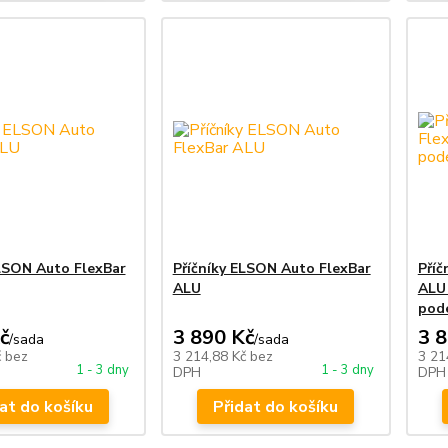
ELSON Auto FlexBar
Příčníky ELSON Auto FlexBar
Příč
ALU
ALU
podé
č
3 890 Kč
3 
/
sada
/
sada
č
bez
3 214,88 Kč
bez
3 21
1 - 3 dny
1 - 3 dny
DPH
DPH
at do košíku
Přidat do košíku