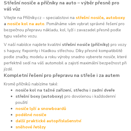
Střešní nosiče a příčníky na auto – výběr přesně pro
váš vůz
Vítejte na Příčníky.cz – specialistovi na
střešní nosiče
,
autoboxy
a
nosiče kol na auto
. Pomáháme vám vybrat správné řešení pro
bezpečnou přepravu nákladu, kol, lyží i zavazadel přesně podle
typu vašeho vozu.
V naší nabídce najdete kvalitní
střešní nosiče (příčníky)
pro vozy
s hagusy, fixpointy i hladkou střechou. Díky přesné kompatibilitě
podle značky, modelu a roku výroby snadno vyberete nosiče, které
perfektně sedí na váš automobil a zajistí maximální bezpečnost při
jízdě.
Kompletní řešení pro přepravu na střeše i za autem
Kromě příčníků nabízíme také:
nosiče kol na tažné zařízení, střechu i zadní dveře
střešní boxy (autoboxy)
pro dovolenou i každodenní
použití
nosiče lyží a snowboardů
podélné nosiče
další praktické autopříslušenství
sněhové řetězy