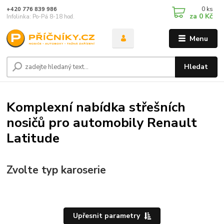
0
ks
+420 776 839 986
za
0 Kč
Infolinka: Po-Pá 8-18 hod.
Menu
Hledat
Komplexní nabídka střešních
nosičů pro automobily Renault
Latitude
Zvolte typ karoserie
Upřesnit parametry