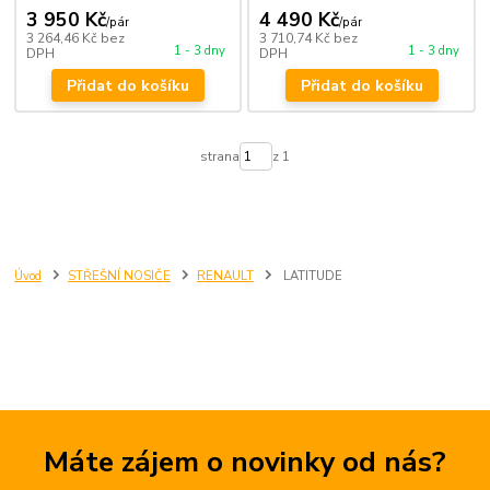
3 950 Kč
4 490 Kč
/
pár
/
pár
3 264,46 Kč
bez
3 710,74 Kč
bez
1 - 3 dny
1 - 3 dny
DPH
DPH
Přidat do košíku
Přidat do košíku
strana
z 1
Úvod
STŘEŠNÍ NOSIČE
RENAULT
LATITUDE
Máte zájem o novinky od nás?