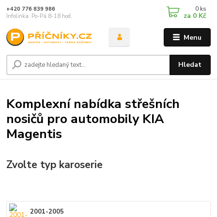
0
ks
+420 776 839 986
za
0 Kč
Infolinka: Po-Pá 8-18 hod.
Menu
Hledat
Komplexní nabídka střešních
nosičů pro automobily KIA
Magentis
Zvolte typ karoserie
2001-2005