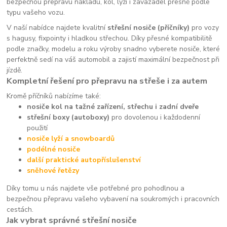
bezpečnou přepravu nákladu, kol, lyží i zavazadel přesně podle
typu vašeho vozu.
V naší nabídce najdete kvalitní
střešní nosiče (příčníky)
pro vozy
s hagusy, fixpointy i hladkou střechou. Díky přesné kompatibilitě
podle značky, modelu a roku výroby snadno vyberete nosiče, které
perfektně sedí na váš automobil a zajistí maximální bezpečnost při
jízdě.
Kompletní řešení pro přepravu na střeše i za autem
Kromě příčníků nabízíme také:
nosiče kol na tažné zařízení, střechu i zadní dveře
střešní boxy (autoboxy)
pro dovolenou i každodenní
použití
nosiče lyží a snowboardů
podélné nosiče
další praktické autopříslušenství
sněhové řetězy
Díky tomu u nás najdete vše potřebné pro pohodlnou a
bezpečnou přepravu vašeho vybavení na soukromých i pracovních
cestách.
Jak vybrat správné střešní nosiče