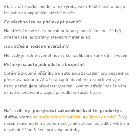
Stačí znát značku, model a rok výroby vozu. Podle těchto údajů
lze vybrat kompatibilní střešní nosiče.
Co všechno lze na příčníky připevnit?
Na střešní nosiče lze upevnit autoboxy, nosiče kol, nosiče lyží,
střešní koše, autostany, stavební materiál ad.
Jsou střešní nosiče univerzální?
Ne, vždy je nutné vybírat nosiče kompatibilní s konkrétním vozem.
Příčníky na auto jednoduše a bezpečně
Správně zvolené
příčníky na auto
jsou základem pro bezpečnou
přepravu nákladu. Ať už plánujete dovolenou, sportovní výlet
nebo potřebujete převážet vybavení, kvalitní střešní nosiče vám
usnadní cestování a zajistí pohodlí na každé trase.
Naším cílem je
poskytovat zákazníkům kvalitní produkty a
služby
, včetně
montáže tažných zařízení
a
půjčovny nosičů.
Díky
našim zkušenostem a odbornosti jsme schopni poradit s výběrem
nejvhodnějšího řešení pro vaše potřeby.