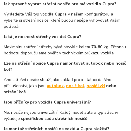
Jak správně vybrat střešní nosiče pro mé vozidlo Cupra?
Vyhledejte Váš typ vozidla
Cupra
v našem konfigurátoru a
vyberte si střešní nosiče, které budou nejlépe vyhovovat Vašim
potřebám.
Jaká je nosnost střechy vozidel Cupra?
Maximální zatížení střechy bývá obvykle kolem
70-80 kg.
Přesnou
hodnotu doporučujeme ověřit v technickém průkazu vozidla.
Lze na střešní nosiče Cupra namontovat autobox nebo nosič
kol?
Ano, střešní nosiče slouží jako základ pro instalaci dalšího
příslušenství, jako jsou
autobox
,
nosič kol
,
nosič lyží
nebo
střešní koš
.
Jsou příčníky pro vozidla Cupra univerzální?
Ne, nosiče nejsou univerzální. Každý model auta a typ střechy
vyžaduje
specifickou sadu střešních nosičů.
Je montáž střešních nosičů na vozidla Cupra složitá?