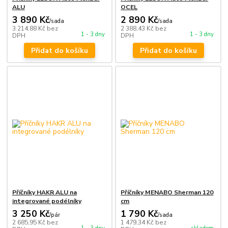
ALU
OCEL
3 890 Kč
2 890 Kč
/
sada
/
sada
3 214,88 Kč
bez
2 388,43 Kč
bez
1 - 3 dny
1 - 3 dny
DPH
DPH
Přidat do košíku
Přidat do košíku
Příčníky HAKR ALU na
Příčníky MENABO Sherman 120
integrované podélníky
cm
3 250 Kč
1 790 Kč
/
pár
/
sada
2 685,95 Kč
bez
1 479,34 Kč
bez