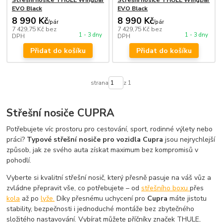
EVO Black
EVO Black
8 990 Kč
8 990 Kč
/
pár
/
pár
7 429,75 Kč
bez
7 429,75 Kč
bez
1 - 3 dny
1 - 3 dny
DPH
DPH
Přidat do košíku
Přidat do košíku
strana
z 1
Střešní nosiče CUPRA
Potřebujete víc prostoru pro cestování, sport, rodinné výlety nebo
práci?
Typové střešní nosiče pro vozidla Cupra
jsou nejrychlejší
způsob, jak ze svého auta získat maximum bez kompromisů v
pohodlí.
Vyberte si kvalitní střešní nosič, který přesně pasuje na váš vůz a
zvládne přepravit vše, co potřebujete – od
střešního boxu
přes
kola
až po
lyže.
Díky přesnému uchycení pro
Cupra
máte jistotu
stability, bezpečnosti i jednoduché montáže bez zbytečného
složitého nastavování. Vybírat můžete příčníky značek THULE,