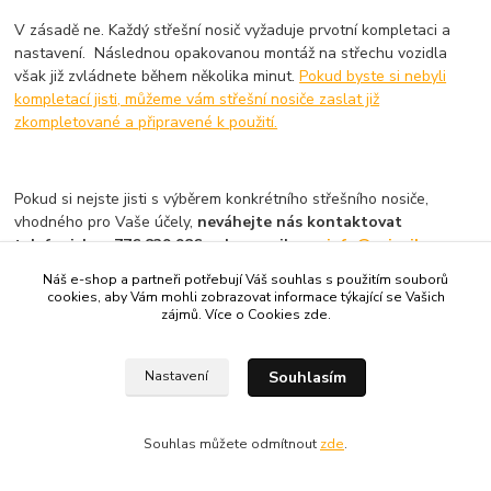
V zásadě ne. Každý střešní nosič vyžaduje prvotní kompletaci a
nastavení. Následnou opakovanou montáž na střechu vozidla
však již zvládnete během několika minut.
Pokud byste si nebyli
kompletací jisti, můžeme vám střešní nosiče zaslat již
zkompletované a připravené k použití.
Pokud si nejste jisti s výběrem konkrétního střešního nosiče,
vhodného pro Vaše účely,
neváhejte nás kontaktovat
telefonicky - 776 839 986 nebo emailem -
info@pricniky.cz
.
Náš e-shop a partneři potřebují Váš souhlas s použitím souborů
cookies, aby Vám mohli zobrazovat informace týkající se Vašich
zájmů. Více o Cookies
zde
.
Úvod
STŘEŠNÍ NOSIČE
CUPRA
Souhlasím
Nastavení
Souhlas můžete odmítnout
zde
.