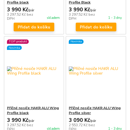
Profile black
Profile Black
3 990 Kč
3 990 Kč
/
pár
/
pár
3 297,52 Kč
bez
3 297,52 Kč
bez
skladem
1 - 3 dny
DPH
DPH
Přidat do košíku
Přidat do košíku
TOP produkt
Novinka
Novinka
Příčné nosiče HAKR ALU Wing
Příčné nosiče HAKR ALU Wing
Profile black
Profile silver
3 990 Kč
3 090 Kč
/
pár
/
pár
3 297,52 Kč
bez
2 553,72 Kč
bez
skladem
1 - 3 dny
DPH
DPH