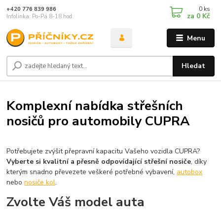
0
ks
+420 776 839 986
za
0 Kč
Infolinka: Po-Pá 8-18 hod.
Menu
Hledat
Komplexní nabídka střešních
nosičů pro automobily CUPRA
Potřebujete zvýšit přepravní kapacitu Vašeho vozidla CUPRA?
Vyberte si kvalitní a přesně odpovídající střešní nosiče
, díky
kterým snadno převezete veškeré potřebné vybavení,
autobox
nebo
nosiče kol
.
Zvolte Váš model auta