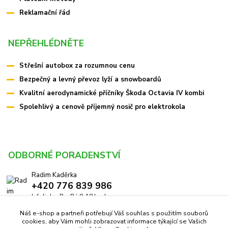
Reklamační řád
NEPŘEHLÉDNĚTE
Střešní autobox za rozumnou cenu
Bezpečný a levný převoz lyží a snowboardů
Kvalitní aerodynamické příčníky Škoda Octavia IV kombi
Spolehlivý a cenově příjemný nosič pro elektrokola
ODBORNÉ PORADENSTVÍ
Radim Kaděrka
+420 776 839 986
Infolinka: Po-Pá 8-18 hod.
Náš e-shop a partneři potřebují Váš souhlas s použitím souborů
info@pricniky.cz
cookies, aby Vám mohli zobrazovat informace týkající se Vašich