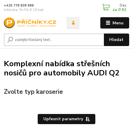
0
ks
+420 776 839 986
za
0 Kč
Infolinka: Po-Pá 8-18 hod.
Menu
Hledat
Komplexní nabídka střešních
nosičů pro automobily AUDI Q2
Zvolte typ karoserie
Upřesnit parametry