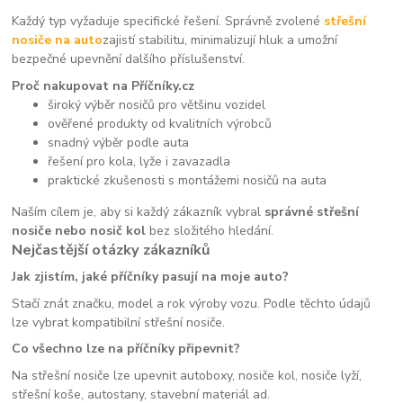
Každý typ vyžaduje specifické řešení. Správně zvolené
střešní
nosiče na auto
zajistí stabilitu, minimalizují hluk a umožní
bezpečné upevnění dalšího příslušenství.
Proč nakupovat na Příčníky.cz
široký výběr nosičů pro většinu vozidel
ověřené produkty od kvalitních výrobců
snadný výběr podle auta
řešení pro kola, lyže i zavazadla
praktické zkušenosti s montážemi nosičů na auta
Naším cílem je, aby si každý zákazník vybral
správné střešní
nosiče nebo nosič kol
bez složitého hledání.
Nejčastější otázky zákazníků
Jak zjistím, jaké příčníky pasují na moje auto?
Stačí znát značku, model a rok výroby vozu. Podle těchto údajů
lze vybrat kompatibilní střešní nosiče.
Co všechno lze na příčníky připevnit?
Na střešní nosiče lze upevnit autoboxy, nosiče kol, nosiče lyží,
střešní koše, autostany, stavební materiál ad.