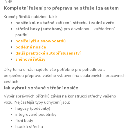
jízdě.
Kompletní řešení pro přepravu na střeše i za autem
Kromě příčníků nabízíme také:
nosiče kol na tažné zařízení, střechu i zadní dveře
střešní boxy (autoboxy)
pro dovolenou i každodenní
použití
nosiče lyží a snowboardů
podélné nosiče
další praktické autopříslušenství
sněhové řetězy
Díky tomu u nás najdete vše potřebné pro pohodlnou a
bezpečnou přepravu vašeho vybavení na soukromých i pracovních
cestách.
Jak vybrat správné střešní nosiče
Výběr správných příčníků závisí na konstrukci střechy vašeho
vozu. Nejčastější typy uchycení jsou:
hagusy (podélníky)
integrované podélníky
fixní body
hladká střecha