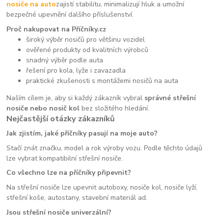
nosiče na auto
zajistí stabilitu, minimalizují hluk a umožní
bezpečné upevnění dalšího příslušenství.
Proč nakupovat na Příčníky.cz
široký výběr nosičů pro většinu vozidel
ověřené produkty od kvalitních výrobců
snadný výběr podle auta
řešení pro kola, lyže i zavazadla
praktické zkušenosti s montážemi nosičů na auta
Naším cílem je, aby si každý zákazník vybral
správné střešní
nosiče nebo nosič kol
bez složitého hledání.
Nejčastější otázky zákazníků
Jak zjistím, jaké příčníky pasují na moje auto?
Stačí znát značku, model a rok výroby vozu. Podle těchto údajů
lze vybrat kompatibilní střešní nosiče.
Co všechno lze na příčníky připevnit?
Na střešní nosiče lze upevnit autoboxy, nosiče kol, nosiče lyží,
střešní koše, autostany, stavební materiál ad.
Jsou střešní nosiče univerzální?