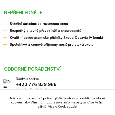
NEPŘEHLÉDNĚTE
Střešní autobox za rozumnou cenu
Bezpečný a levný převoz lyží a snowboardů
Kvalitní aerodynamické příčníky Škoda Octavia IV kombi
Spolehlivý a cenově příjemný nosič pro elektrokola
ODBORNÉ PORADENSTVÍ
Radim Kaděrka
+420 776 839 986
Infolinka: Po-Pá 8-18 hod.
Náš e-shop a partneři potřebují Váš souhlas s použitím souborů
info@pricniky.cz
cookies, aby Vám mohli zobrazovat informace týkající se Vašich
zájmů. Více o Cookies
zde
.