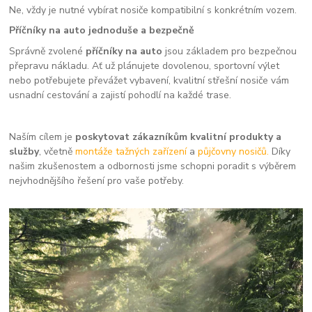
Ne, vždy je nutné vybírat nosiče kompatibilní s konkrétním vozem.
Příčníky na auto jednoduše a bezpečně
Správně zvolené
příčníky na auto
jsou základem pro bezpečnou
přepravu nákladu. Ať už plánujete dovolenou, sportovní výlet
nebo potřebujete převážet vybavení, kvalitní střešní nosiče vám
usnadní cestování a zajistí pohodlí na každé trase.
Naším cílem je
poskytovat zákazníkům kvalitní produkty a
služby
, včetně
montáže tažných zařízení
a
půjčovny nosičů.
Díky
našim zkušenostem a odbornosti jsme schopni poradit s výběrem
nejvhodnějšího řešení pro vaše potřeby.