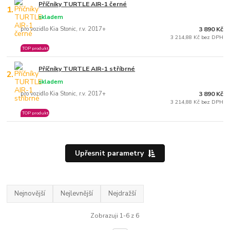
Příčníky TURTLE AIR-1 černé
1.
skladem
pro vozidlo Kia Stonic, r.v. 2017+
3 890 Kč
3 214,88 Kč bez DPH
TOP produkt
Příčníky TURTLE AIR-1 stříbrné
2.
skladem
pro vozidlo Kia Stonic, r.v. 2017+
3 890 Kč
3 214,88 Kč bez DPH
TOP produkt
Upřesnit parametry
Nejnovější
Nejlevnější
Nejdražší
Zobrazuji 1-6 z 6