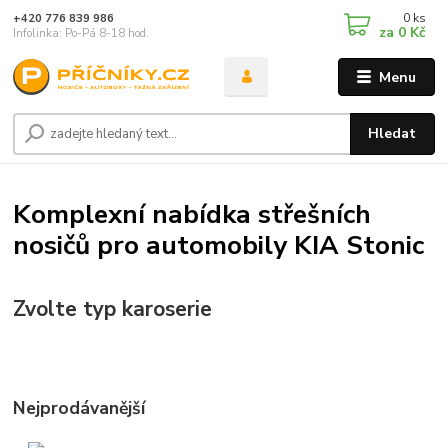
0
ks
+420 776 839 986
za
0 Kč
Infolinka: Po-Pá 8-18 hod.
Menu
Hledat
Komplexní nabídka střešních
nosičů pro automobily KIA Stonic
Zvolte typ karoserie
Nejprodávanější