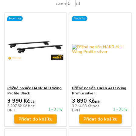
strana
z 1
Novinka
Novinka
Příčné nosiče HAKR ALU Wing
Příčné nosiče HAKR ALU Wing
Profile Black
Profile silver
3 990 Kč
3 890 Kč
/
pár
/
pár
3 297,52 Kč
bez
3 214,88 Kč
bez
1 - 3 dny
1 - 3 dny
DPH
DPH
Přidat do košíku
Přidat do košíku