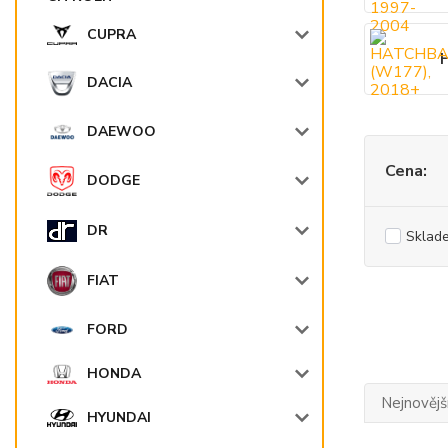
CUPRA
DACIA
DAEWOO
Cena:
DODGE
DR
Sklad
FIAT
FORD
HONDA
Nejnovějš
HYUNDAI