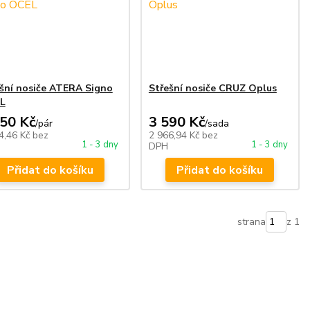
šní nosiče ATERA Signo
Střešní nosiče CRUZ Oplus
L
950 Kč
3 590 Kč
/
pár
/
sada
4,46 Kč
bez
2 966,94 Kč
bez
1 - 3 dny
1 - 3 dny
DPH
Přidat do košíku
Přidat do košíku
strana
z 1