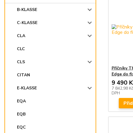
B-KLASSE
C-KLASSE
CLA
CLC
CLS
Příčníky 
Edge do f
CITAN
9 490 K
E-KLASSE
7 842,98 K
DPH
EQA
Přid
EQB
EQC