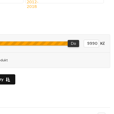
Do
Kč
odukt
ry