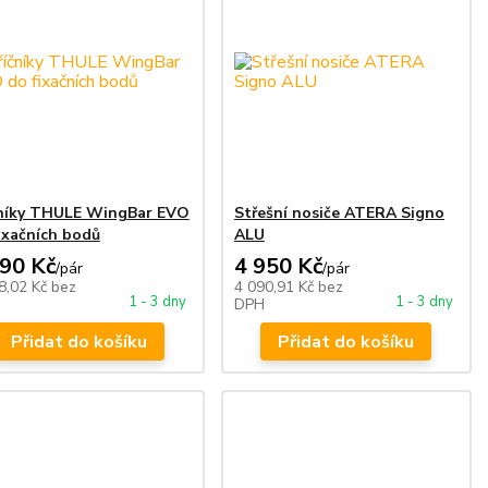
čníky THULE WingBar EVO
Střešní nosiče ATERA Signo
ixačních bodů
ALU
790 Kč
4 950 Kč
/
pár
/
pár
8,02 Kč
bez
4 090,91 Kč
bez
1 - 3 dny
1 - 3 dny
DPH
Přidat do košíku
Přidat do košíku