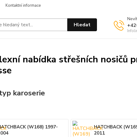
Kontaktní informace
Nevít
Hledat
+42
Infol
exní nabídka střešních nosičů 
sse
typ karoserie
HATCHBACK (W168) 1997-
HATCHBACK (W169
2004
2011