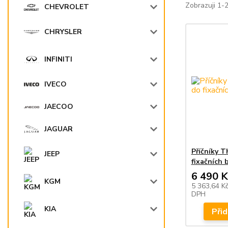
Zobrazuji 1-
CHEVROLET
CHRYSLER
INFINITI
IVECO
JAECOO
JAGUAR
Příčníky 
JEEP
fixačních 
6 490 K
KGM
5 363,64 K
DPH
KIA
Přid