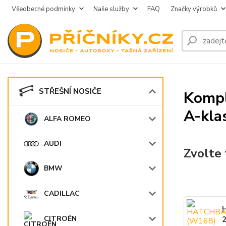
Všeobecné podmínky
Naše služby
FAQ
Značky výrobků
STŘEŠNÍ NOSIČE
Kompl
A-kla
ALFA ROMEO
AUDI
Zvolte 
BMW
CADILLAC
CITROËN