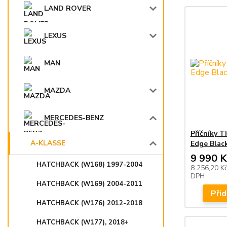
LAND ROVER
LEXUS
MAN
MAZDA
MERCEDES-BENZ
Příčníky 
A-KLASSE
Edge Black
9 990 K
HATCHBACK (W168) 1997-2004
8 256,20 K
DPH
HATCHBACK (W169) 2004-2011
Přid
HATCHBACK (W176) 2012-2018
HATCHBACK (W177), 2018+