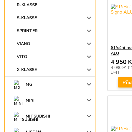
R-KLASSE
S-KLASSE
SPRINTER
VIANO
Střešní n
ALU
VITO
4 950 K
4 090,91 K
X-KLASSE
DPH
Přid
MG
MINI
MITSUBISHI