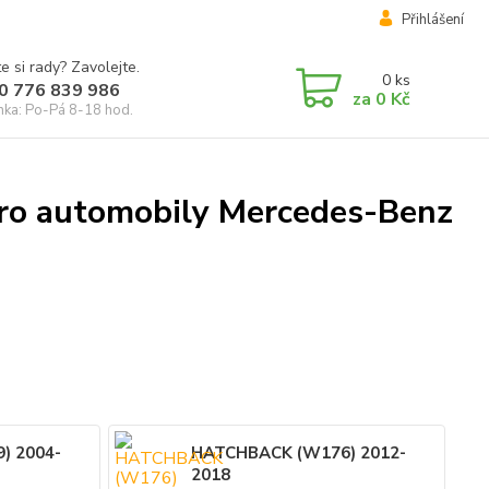
Přihlášení
e si rady? Zavolejte.
0
ks
0 776 839 986
za
0 Kč
inka: Po-Pá 8-18 hod.
pro automobily Mercedes-Benz
) 2004-
HATCHBACK (W176) 2012-
2018