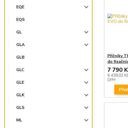
EQE
EQS
GL
GLA
Příčníky 
GLB
do fixační
7 790 K
GLC
6 438,02 K
DPH
GLE
Přid
GLK
GLS
ML