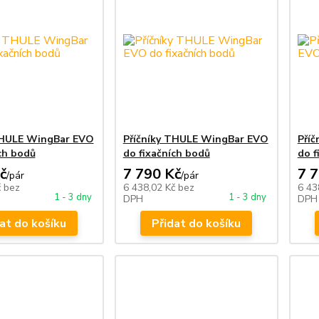
THULE WingBar EVO
Příčníky THULE WingBar EVO
Pří
ch bodů
do fixačních bodů
do f
č
7 790 Kč
7 
/
pár
/
pár
č
bez
6 438,02 Kč
bez
6 43
1 - 3 dny
1 - 3 dny
DPH
DPH
at do košíku
Přidat do košíku