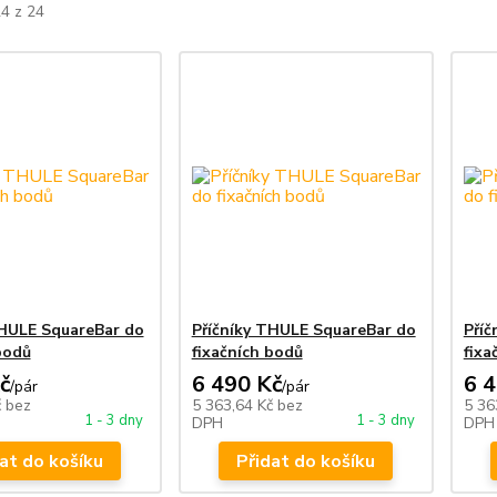
24 z 24
THULE SquareBar do
Příčníky THULE SquareBar do
Příč
bodů
fixačních bodů
fixa
č
6 490 Kč
6 
/
pár
/
pár
č
bez
5 363,64 Kč
bez
5 36
1 - 3 dny
1 - 3 dny
DPH
DPH
at do košíku
Přidat do košíku