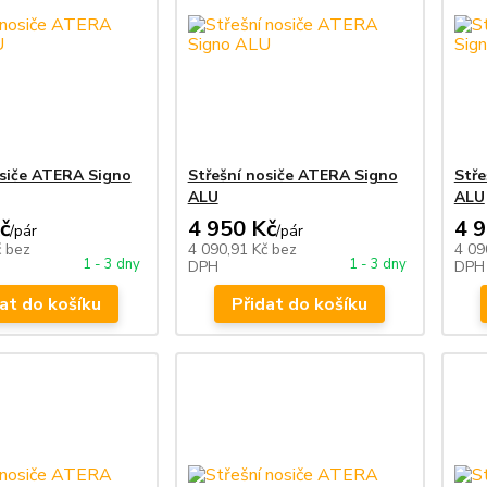
osiče ATERA Signo
Střešní nosiče ATERA Signo
Stře
ALU
ALU
č
4 950 Kč
4 
/
pár
/
pár
č
bez
4 090,91 Kč
bez
4 09
1 - 3 dny
1 - 3 dny
DPH
DPH
at do košíku
Přidat do košíku