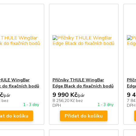
THULE WingBar
Příčníky THULE WingBar
Pří
 do fixačních bodů
Edge Black do fixačních bodů
Edge
č
9 990 Kč
9 
/
pár
/
pár
č
bez
8 256,20 Kč
bez
7 84
1 - 3 dny
1 - 3 dny
DPH
DPH
at do košíku
Přidat do košíku