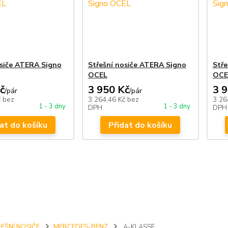
osiče ATERA Signo
Střešní nosiče ATERA Signo
Stře
OCEL
OCE
č
3 950 Kč
3 
/
pár
/
pár
č
bez
3 264,46 Kč
bez
3 26
1 - 3 dny
1 - 3 dny
DPH
DPH
at do košíku
Přidat do košíku
EŠNÍ NOSIČE
MERCEDES-BENZ
A-KLASSE