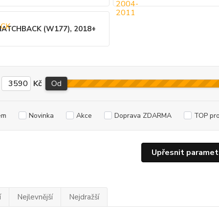
HATCHBACK (W177), 2018+
Kč
Od
em
Novinka
Akce
Doprava ZDARMA
TOP pr
Upřesnit paramet
í
Nejlevnější
Nejdražší