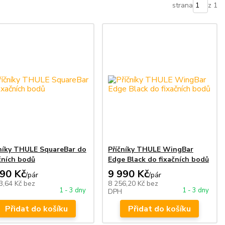
strana
z 1
níky THULE SquareBar do
Příčníky THULE WingBar
čních bodů
Edge Black do fixačních bodů
490 Kč
9 990 Kč
/
pár
/
pár
3,64 Kč
bez
8 256,20 Kč
bez
1 - 3 dny
1 - 3 dny
DPH
Přidat do košíku
Přidat do košíku