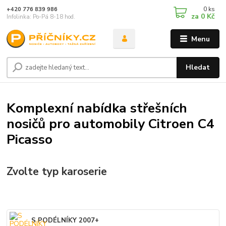
0
ks
+420 776 839 986
za
0 Kč
Infolinka: Po-Pá 8-18 hod.
Menu
Hledat
Komplexní nabídka střešních
nosičů pro automobily Citroen C4
Picasso
Zvolte typ karoserie
S PODÉLNÍKY 2007+