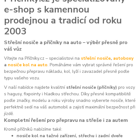
e-shop s kamennou
prodejnou a tradicí od roku
2003
Střešní nosiče a příčníky na auto – výběr přesně pro
váš vůz
Vítejte na Příčníky.cz – specialistovi na
střešní nosiče
,
autoboxy
a
nosiče kol na auto
. Pomáháme vám vybrat správné řešení pro
bezpečnou přepravu nákladu, kol, lyží i zavazadel přesně podle
typu vašeho vozu.
V naší nabídce najdete kvalitní
střešní nosiče (příčníky)
pro vozy
s hagusy, fixpointy i hladkou střechou. Díky přesné kompatibilitě
podle značky, modelu a roku výroby snadno vyberete nosiče, které
perfektně sedí na váš automobil a zajistí maximální bezpečnost při
jízdě.
Kompletní řešení pro přepravu na střeše i za autem
Kromě příčníků nabízíme také:
nosiče kol na tažné zařízení, střechu i zadní dveře