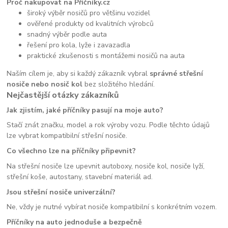
Proč nakupovat na Příčníky.cz
široký výběr nosičů pro většinu vozidel
ověřené produkty od kvalitních výrobců
snadný výběr podle auta
řešení pro kola, lyže i zavazadla
praktické zkušenosti s montážemi nosičů na auta
Naším cílem je, aby si každý zákazník vybral
správné střešní
nosiče nebo nosič kol
bez složitého hledání.
Nejčastější otázky zákazníků
Jak zjistím, jaké příčníky pasují na moje auto?
Stačí znát značku, model a rok výroby vozu. Podle těchto údajů
lze vybrat kompatibilní střešní nosiče.
Co všechno lze na příčníky připevnit?
Na střešní nosiče lze upevnit autoboxy, nosiče kol, nosiče lyží,
střešní koše, autostany, stavební materiál ad.
Jsou střešní nosiče univerzální?
Ne, vždy je nutné vybírat nosiče kompatibilní s konkrétním vozem.
Příčníky na auto jednoduše a bezpečně