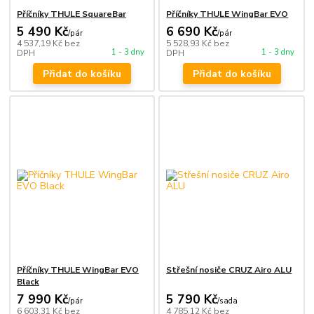
Příčníky THULE SquareBar
Příčníky THULE WingBar EVO
5 490 Kč
6 690 Kč
/
pár
/
pár
4 537,19 Kč
bez
5 528,93 Kč
bez
1 - 3 dny
1 - 3 dny
DPH
DPH
Přidat do košíku
Přidat do košíku
Příčníky THULE WingBar EVO
Střešní nosiče CRUZ Airo ALU
Black
7 990 Kč
5 790 Kč
/
pár
/
sada
6 603,31 Kč
bez
4 785,12 Kč
bez