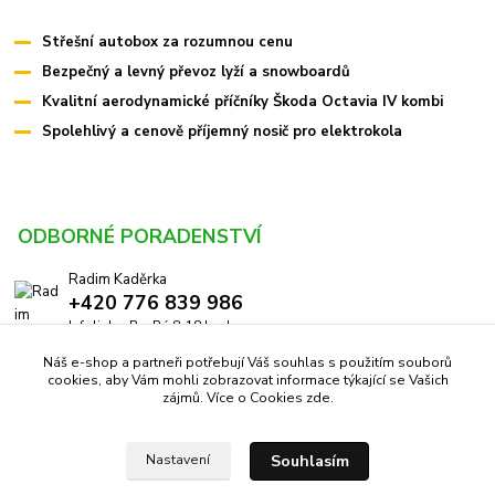
Střešní autobox za rozumnou cenu
Bezpečný a levný převoz lyží a snowboardů
Kvalitní aerodynamické příčníky Škoda Octavia IV kombi
Spolehlivý a cenově příjemný nosič pro elektrokola
ODBORNÉ PORADENSTVÍ
Radim Kaděrka
+420 776 839 986
Infolinka: Po-Pá 8-18 hod.
Náš e-shop a partneři potřebují Váš souhlas s použitím souborů
info@pricniky.cz
cookies, aby Vám mohli zobrazovat informace týkající se Vašich
zájmů. Více o Cookies
zde
.
Souhlasím
Nastavení