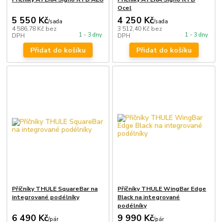
Ocel
5 550 Kč
4 250 Kč
/
sada
/
sada
4 586,78 Kč
bez
3 512,40 Kč
bez
1 - 3 dny
1 - 3 dny
DPH
DPH
Přidat do košíku
Přidat do košíku
Příčníky THULE SquareBar na
Příčníky THULE WingBar Edge
integrované podélníky
Black na integrované
podélníky
6 490 Kč
9 990 Kč
/
pár
/
pár