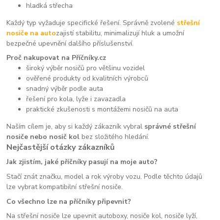
hladká střecha
Každý typ vyžaduje specifické řešení. Správně zvolené
střešní
nosiče na auto
zajistí stabilitu, minimalizují hluk a umožní
bezpečné upevnění dalšího příslušenství.
Proč nakupovat na Příčníky.cz
široký výběr nosičů pro většinu vozidel
ověřené produkty od kvalitních výrobců
snadný výběr podle auta
řešení pro kola, lyže i zavazadla
praktické zkušenosti s montážemi nosičů na auta
Naším cílem je, aby si každý zákazník vybral
správné střešní
nosiče nebo nosič kol
bez složitého hledání.
Nejčastější otázky zákazníků
Jak zjistím, jaké příčníky pasují na moje auto?
Stačí znát značku, model a rok výroby vozu. Podle těchto údajů
lze vybrat kompatibilní střešní nosiče.
Co všechno lze na příčníky připevnit?
Na střešní nosiče lze upevnit autoboxy, nosiče kol, nosiče lyží,