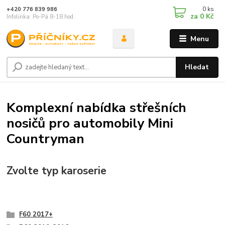
0
ks
+420 776 839 986
za
0 Kč
Infolinka: Po-Pá 8-18 hod.
Menu
Hledat
Komplexní nabídka střešních
nosičů pro automobily Mini
Countryman
Zvolte typ karoserie
F60 2017+