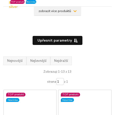
TOP produkt
Novinka
zobrazit více produktů
Upřesnit parametry
Nejnovější
Nejlevnější
Nejdražší
Zobrazuji 1-13 z 13
strana
z 1
TOP produkt
TOP produkt
Novinka
Novinka