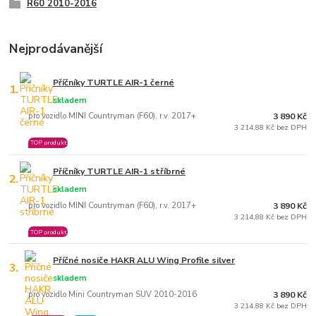
R60 2010-2016
Nejprodávanější
Příčníky TURTLE AIR-1 černé
1.
skladem
pro vozidlo MINI Countryman (F60), r.v. 2017+
3 890 Kč
3 214,88 Kč bez DPH
TOP produkt
Příčníky TURTLE AIR-1 stříbrné
2.
skladem
pro vozidlo MINI Countryman (F60), r.v. 2017+
3 890 Kč
3 214,88 Kč bez DPH
TOP produkt
Příčné nosiče HAKR ALU Wing Profile silver
3.
skladem
pro vozidlo Mini Countryman SUV 2010-2016
3 890 Kč
3 214,88 Kč bez DPH