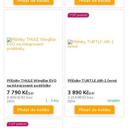
Přidat do košíku
Přidat do košíku
TOP produkt
Příčníky THULE WingBar EVO
Příčníky TURTLE AIR-1 černé
na integrované podélníky
7 790 Kč
3 890 Kč
/
pár
/
pár
6 438,02 Kč
bez
3 214,88 Kč
bez
1 - 3 dny
skladem
DPH
DPH
Přidat do košíku
Přidat do košíku
TOP produkt