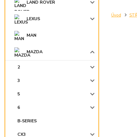
LAND ROVER
Úvod
STŘ
LEXUS
MAN
MAZDA
2
3
5
6
B-SERIES
CX3