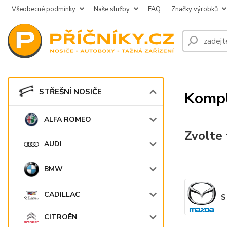
Všeobecné podmínky
Naše služby
FAQ
Značky výrobků
STŘEŠNÍ NOSIČE
Kompl
ALFA ROMEO
Zvolte 
AUDI
BMW
CADILLAC
S
CITROËN