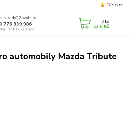
Přihlášení
e si rady? Zavolejte.
0
ks
0 776 839 986
za
0 Kč
inka: Po-Pá 8-18 hod.
pro automobily Mazda Tribute