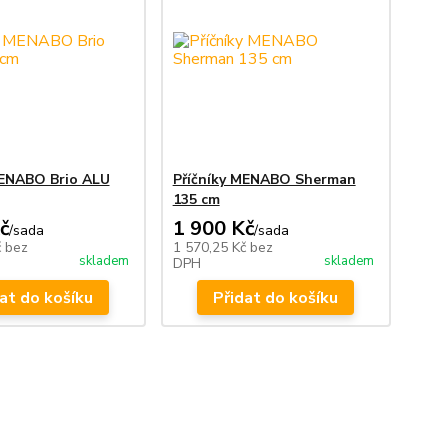
MENABO Brio ALU
Příčníky MENABO Sherman
135 cm
č
1 900 Kč
/
sada
/
sada
č
bez
1 570,25 Kč
bez
skladem
skladem
DPH
at do košíku
Přidat do košíku