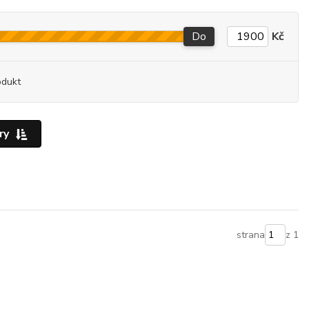
Do
Kč
odukt
ry
strana
z 1