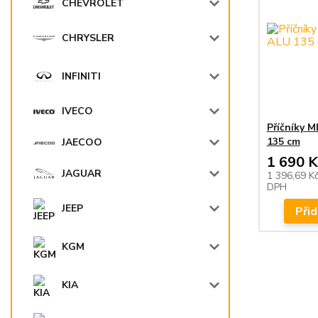
CHEVROLET
CHRYSLER
INFINITI
IVECO
Příčníky 
135 cm
JAECOO
1 690 K
JAGUAR
1 396,69 K
DPH
JEEP
Přid
KGM
KIA