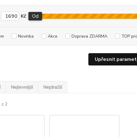
Kč
Od
em
Novinka
Akce
Doprava ZDARMA
TOP pr
Upřesnit paramet
í
Nejlevnější
Nejdražší
 z 2