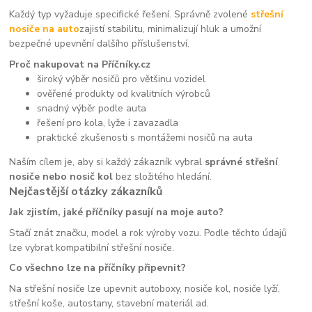
Každý typ vyžaduje specifické řešení. Správně zvolené
střešní
nosiče na auto
zajistí stabilitu, minimalizují hluk a umožní
bezpečné upevnění dalšího příslušenství.
Proč nakupovat na Příčníky.cz
široký výběr nosičů pro většinu vozidel
ověřené produkty od kvalitních výrobců
snadný výběr podle auta
řešení pro kola, lyže i zavazadla
praktické zkušenosti s montážemi nosičů na auta
Naším cílem je, aby si každý zákazník vybral
správné střešní
nosiče nebo nosič kol
bez složitého hledání.
Nejčastější otázky zákazníků
Jak zjistím, jaké příčníky pasují na moje auto?
Stačí znát značku, model a rok výroby vozu. Podle těchto údajů
lze vybrat kompatibilní střešní nosiče.
Co všechno lze na příčníky připevnit?
Na střešní nosiče lze upevnit autoboxy, nosiče kol, nosiče lyží,
střešní koše, autostany, stavební materiál ad.