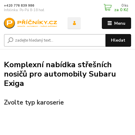
0
ks
+420 776 839 986
za
0 Kč
Infolinka: Po-Pá 8-18 hod.
Menu
Hledat
Komplexní nabídka střešních
nosičů pro automobily Subaru
Exiga
Zvolte typ karoserie