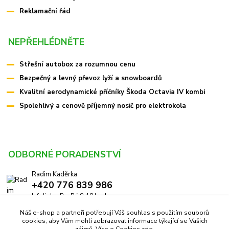
Reklamační řád
NEPŘEHLÉDNĚTE
Střešní autobox za rozumnou cenu
Bezpečný a levný převoz lyží a snowboardů
Kvalitní aerodynamické příčníky Škoda Octavia IV kombi
Spolehlivý a cenově příjemný nosič pro elektrokola
ODBORNÉ PORADENSTVÍ
Radim Kaděrka
+420 776 839 986
Infolinka: Po-Pá 8-18 hod.
Náš e-shop a partneři potřebují Váš souhlas s použitím souborů
info@pricniky.cz
cookies, aby Vám mohli zobrazovat informace týkající se Vašich