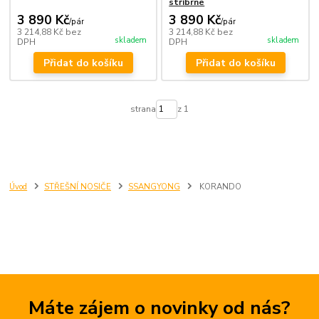
stříbrné
3 890 Kč
3 890 Kč
/
pár
/
pár
3 214,88 Kč
bez
3 214,88 Kč
bez
skladem
skladem
DPH
DPH
Přidat do košíku
Přidat do košíku
strana
z 1
Úvod
STŘEŠNÍ NOSIČE
SSANGYONG
KORANDO
Máte zájem o novinky od nás?