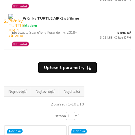
TOP produkt
Příčníky TURTLE AIR-1 stříbrné
2.
skladem
pro vozidlo SsangYong Korando, r.v. 2019+
3 890 Kč
3 214,88 Kč bez DPH
TOP produkt
Upřesnit parametry
Nejnovější
Nejlevnější
Nejdražší
Zobrazuji 1-10 z 10
strana
z 1
Novinka
Novinka