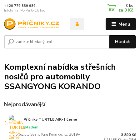
0
ks
+420 776 839 986
za
0 Kč
Infolinka: Po-Pá 8-18 hod.
Menu
Hledat
Komplexní nabídka střešních
nosičů pro automobily
SSANGYONG KORANDO
Nejprodávanější
Příčníky TURTLE AIR-1 černé
1.
skladem
pro vozidlo SsangYong Korando, r.v. 2019+
3 890 Kč
3 214,88 Kč bez DPH