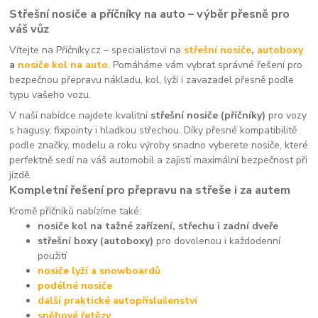
Střešní nosiče a příčníky na auto – výběr přesně pro
váš vůz
Vítejte na Příčníky.cz – specialistovi na
střešní nosiče
,
autoboxy
a
nosiče kol na auto
. Pomáháme vám vybrat správné řešení pro
bezpečnou přepravu nákladu, kol, lyží i zavazadel přesně podle
typu vašeho vozu.
V naší nabídce najdete kvalitní
střešní nosiče (příčníky)
pro vozy
s hagusy, fixpointy i hladkou střechou. Díky přesné kompatibilitě
podle značky, modelu a roku výroby snadno vyberete nosiče, které
perfektně sedí na váš automobil a zajistí maximální bezpečnost při
jízdě.
Kompletní řešení pro přepravu na střeše i za autem
Kromě příčníků nabízíme také:
nosiče kol na tažné zařízení, střechu i zadní dveře
střešní boxy (autoboxy)
pro dovolenou i každodenní
použití
nosiče lyží a snowboardů
podélné nosiče
další praktické autopříslušenství
sněhové řetězy