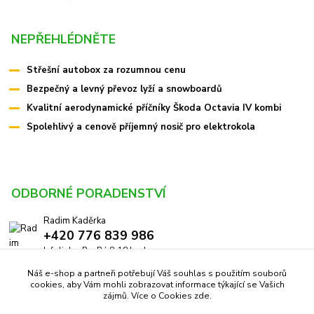
NEPŘEHLÉDNĚTE
Střešní autobox za rozumnou cenu
Bezpečný a levný převoz lyží a snowboardů
Kvalitní aerodynamické příčníky Škoda Octavia IV kombi
Spolehlivý a cenově příjemný nosič pro elektrokola
ODBORNÉ PORADENSTVÍ
Radim Kaděrka
+420 776 839 986
Infolinka: Po-Pá 8-18 hod.
Náš e-shop a partneři potřebují Váš souhlas s použitím souborů
info@pricniky.cz
cookies, aby Vám mohli zobrazovat informace týkající se Vašich
zájmů. Více o Cookies
zde
.