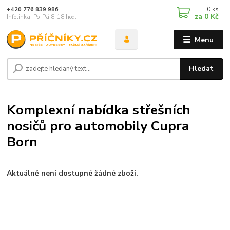
0
ks
+420 776 839 986
za
0 Kč
Infolinka: Po-Pá 8-18 hod.
Menu
Hledat
Komplexní nabídka střešních
nosičů pro automobily Cupra
Born
Aktuálně není dostupné žádné zboží.