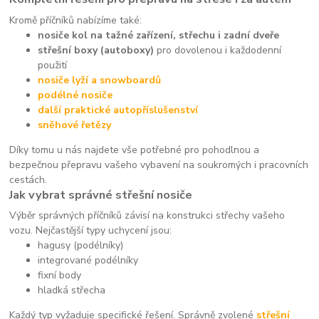
Kromě příčníků nabízíme také:
nosiče kol na tažné zařízení, střechu i zadní dveře
střešní boxy (autoboxy)
pro dovolenou i každodenní
použití
nosiče lyží a snowboardů
podélné nosiče
další praktické autopříslušenství
sněhové řetězy
Díky tomu u nás najdete vše potřebné pro pohodlnou a
bezpečnou přepravu vašeho vybavení na soukromých i pracovních
cestách.
Jak vybrat správné střešní nosiče
Výběr správných příčníků závisí na konstrukci střechy vašeho
vozu. Nejčastější typy uchycení jsou:
hagusy (podélníky)
integrované podélníky
fixní body
hladká střecha
Každý typ vyžaduje specifické řešení. Správně zvolené
střešní