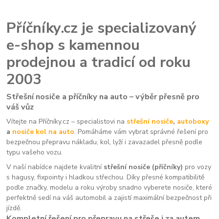
Příčníky.cz je specializovaný
e-shop s kamennou
prodejnou a tradicí od roku
2003
Střešní nosiče a příčníky na auto – výběr přesně pro
váš vůz
Vítejte na Příčníky.cz – specialistovi na
střešní nosiče
,
autoboxy
a
nosiče kol na auto
. Pomáháme vám vybrat správné řešení pro
bezpečnou přepravu nákladu, kol, lyží i zavazadel přesně podle
typu vašeho vozu.
V naší nabídce najdete kvalitní
střešní nosiče (příčníky)
pro vozy
s hagusy, fixpointy i hladkou střechou. Díky přesné kompatibilitě
podle značky, modelu a roku výroby snadno vyberete nosiče, které
perfektně sedí na váš automobil a zajistí maximální bezpečnost při
jízdě.
Kompletní řešení pro přepravu na střeše i za autem