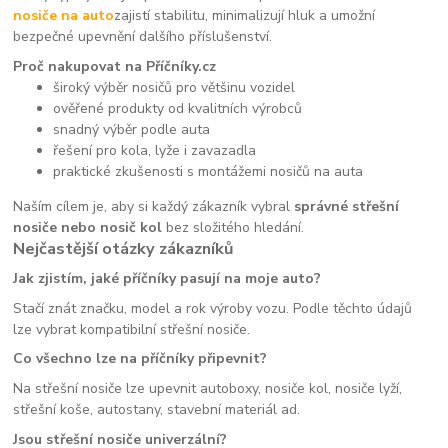
nosiče na auto
zajistí stabilitu, minimalizují hluk a umožní
bezpečné upevnění dalšího příslušenství.
Proč nakupovat na Příčníky.cz
široký výběr nosičů pro většinu vozidel
ověřené produkty od kvalitních výrobců
snadný výběr podle auta
řešení pro kola, lyže i zavazadla
praktické zkušenosti s montážemi nosičů na auta
Naším cílem je, aby si každý zákazník vybral
správné střešní
nosiče nebo nosič kol
bez složitého hledání.
Nejčastější otázky zákazníků
Jak zjistím, jaké příčníky pasují na moje auto?
Stačí znát značku, model a rok výroby vozu. Podle těchto údajů
lze vybrat kompatibilní střešní nosiče.
Co všechno lze na příčníky připevnit?
Na střešní nosiče lze upevnit autoboxy, nosiče kol, nosiče lyží,
střešní koše, autostany, stavební materiál ad.
Jsou střešní nosiče univerzální?