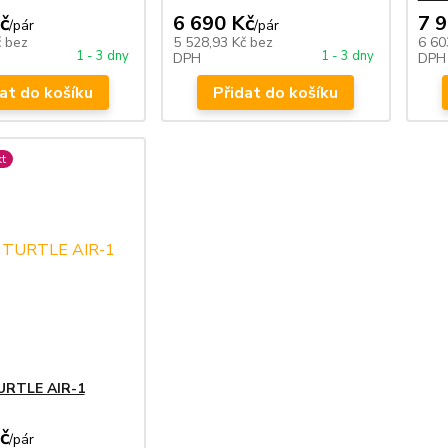
č
6 690 Kč
7 
/
pár
/
pár
č
bez
5 528,93 Kč
bez
6 60
1 - 3 dny
1 - 3 dny
DPH
DPH
at do košíku
Přidat do košíku
t
TURTLE AIR-1
č
/
pár