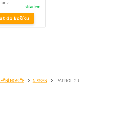
č
bez
skladem
at do košíku
EŠNÍ NOSIČE
NISSAN
PATROL GR