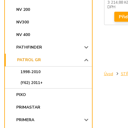
3 214,88 K
DPH
NV 200
Přid
NV300
NV 400
PATHFINDER
PATROL GR
1998-2010
Úvod
STŘ
(Y62) 2011+
PIXO
PRIMASTAR
PRIMERA