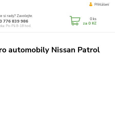
Přihlášení
e si rady? Zavolejte.
0
ks
0 776 839 986
za
0 Kč
inka: Po-Pá 8-18 hod.
ro automobily Nissan Patrol