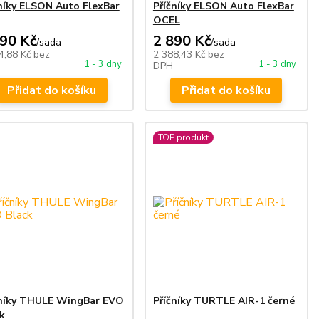
níky ELSON Auto FlexBar
Příčníky ELSON Auto FlexBar
OCEL
890 Kč
2 890 Kč
/
sada
/
sada
4,88 Kč
bez
2 388,43 Kč
bez
1 - 3 dny
1 - 3 dny
DPH
Přidat do košíku
Přidat do košíku
TOP produkt
čníky THULE WingBar EVO
Příčníky TURTLE AIR-1 černé
k