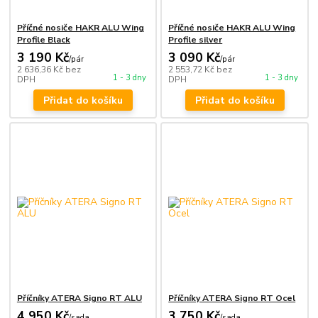
Příčné nosiče HAKR ALU Wing
Příčné nosiče HAKR ALU Wing
Profile Black
Profile silver
3 190 Kč
3 090 Kč
/
pár
/
pár
2 636,36 Kč
bez
2 553,72 Kč
bez
1 - 3 dny
1 - 3 dny
DPH
DPH
Přidat do košíku
Přidat do košíku
Příčníky ATERA Signo RT ALU
Příčníky ATERA Signo RT Ocel
4 950 Kč
3 750 Kč
/
sada
/
sada