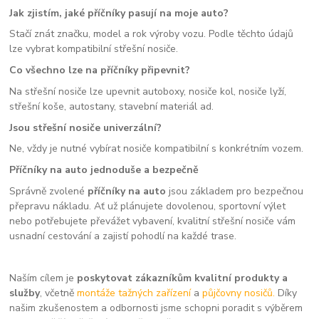
Jak zjistím, jaké příčníky pasují na moje auto?
Stačí znát značku, model a rok výroby vozu. Podle těchto údajů
lze vybrat kompatibilní střešní nosiče.
Co všechno lze na příčníky připevnit?
Na střešní nosiče lze upevnit autoboxy, nosiče kol, nosiče lyží,
střešní koše, autostany, stavební materiál ad.
Jsou střešní nosiče univerzální?
Ne, vždy je nutné vybírat nosiče kompatibilní s konkrétním vozem.
Příčníky na auto jednoduše a bezpečně
Správně zvolené
příčníky na auto
jsou základem pro bezpečnou
přepravu nákladu. Ať už plánujete dovolenou, sportovní výlet
nebo potřebujete převážet vybavení, kvalitní střešní nosiče vám
usnadní cestování a zajistí pohodlí na každé trase.
Naším cílem je
poskytovat zákazníkům kvalitní produkty a
služby
, včetně
montáže tažných zařízení
a
půjčovny nosičů.
Díky
našim zkušenostem a odbornosti jsme schopni poradit s výběrem