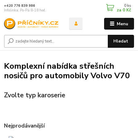
0
ks
+420 776 839 986
za
0 Kč
Infolinka: Po-Pá 8-18 hod.
Menu
Hledat
Komplexní nabídka střešních
nosičů pro automobily Volvo V70
Zvolte typ karoserie
Nejprodávanější