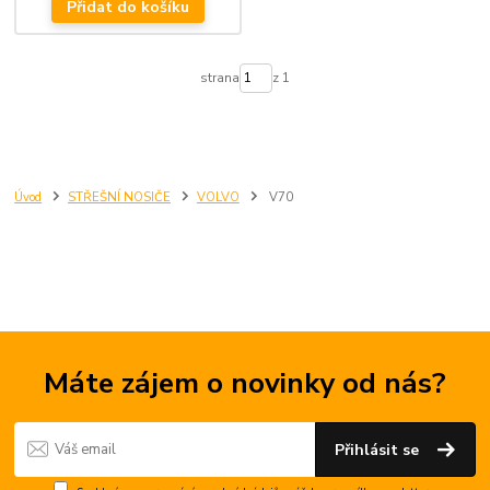
Přidat do košíku
strana
z 1
Úvod
STŘEŠNÍ NOSIČE
VOLVO
V70
Máte zájem o novinky od nás?
Přihlásit se