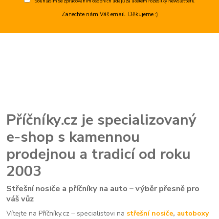
Souhlasím se
zpracováním osobních údajů
za účelem rozesílky newsletteru.
Zanechte nám Váš email. Děkujeme :)
Příčníky.cz je specializovaný
e-shop s kamennou
prodejnou a tradicí od roku
2003
Střešní nosiče a příčníky na auto – výběr přesně pro
váš vůz
Vítejte na Příčníky.cz – specialistovi na
střešní nosiče
,
autoboxy