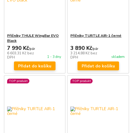
Příčníky THULE WingBar EVO
Příčníky TURTLE AIR-1 černé
Black
7 990 Kč
3 890 Kč
/
pár
/
pár
6 603,31 Kč
bez
3 214,88 Kč
bez
1 - 3 dny
skladem
DPH
DPH
Přidat do košíku
Přidat do košíku
TOP produkt
TOP produkt