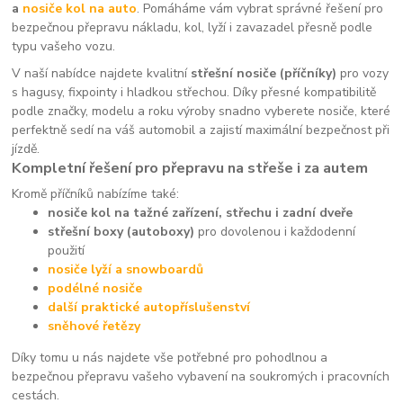
a
nosiče kol na auto
. Pomáháme vám vybrat správné řešení pro
bezpečnou přepravu nákladu, kol, lyží i zavazadel přesně podle
typu vašeho vozu.
V naší nabídce najdete kvalitní
střešní nosiče (příčníky)
pro vozy
s hagusy, fixpointy i hladkou střechou. Díky přesné kompatibilitě
podle značky, modelu a roku výroby snadno vyberete nosiče, které
perfektně sedí na váš automobil a zajistí maximální bezpečnost při
jízdě.
Kompletní řešení pro přepravu na střeše i za autem
Kromě příčníků nabízíme také:
nosiče kol na tažné zařízení, střechu i zadní dveře
střešní boxy (autoboxy)
pro dovolenou i každodenní
použití
nosiče lyží a snowboardů
podélné nosiče
další praktické autopříslušenství
sněhové řetězy
Díky tomu u nás najdete vše potřebné pro pohodlnou a
bezpečnou přepravu vašeho vybavení na soukromých i pracovních
cestách.