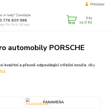
Přihlášení
e si rady? Zavolejte.
0
ks
0 776 839 986
za
0 Kč
inka: Po-Pá 8-18 hod.
 pro automobily PORSCHE
si kvalitní a přesně odpovídající střešní nosiče
, díky
 kol
.
PANAMERA