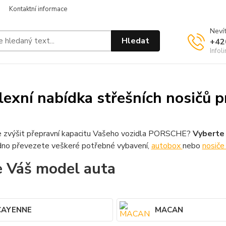
Kontaktní informace
Nevít
Hledat
+42
Infol
exní nabídka střešních nosičů
 zvýšit přepravní kapacitu Vašeho vozidla PORSCHE?
Vyberte 
no převezete veškeré potřebné vybavení,
autobox
nebo
nosiče
e Váš model auta
CAYENNE
MACAN