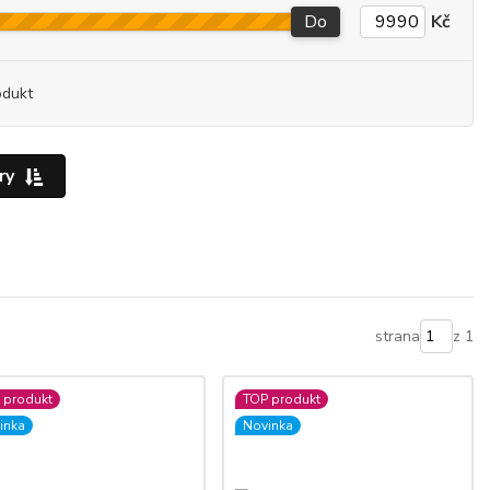
Do
Kč
odukt
ry
strana
z 1
 produkt
TOP produkt
inka
Novinka