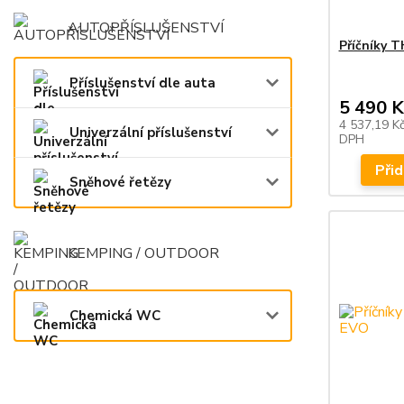
AUTOPŘÍSLUŠENSTVÍ
Příčníky 
Příslušenství dle auta
5 490 K
4 537,19 K
Univerzální příslušenství
DPH
Přid
Sněhové řetězy
KEMPING / OUTDOOR
Chemická WC