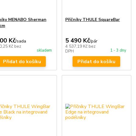
čníky MENABO Sherman
Příčníky THULE SquareBar
 cm
900 Kč
5 490 Kč
/
sada
/
pár
0,25 Kč
bez
4 537,19 Kč
bez
skladem
1 - 3 dny
DPH
Přidat do košíku
Přidat do košíku