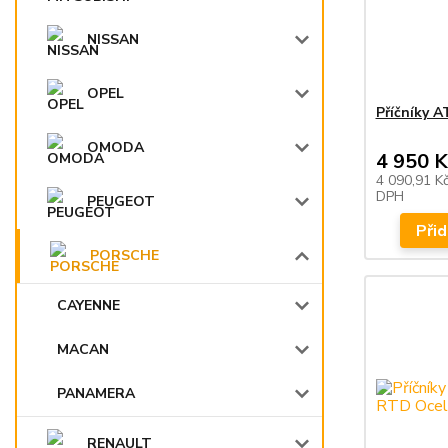
NISSAN
OPEL
Příčníky 
OMODA
4 950 K
4 090,91 K
DPH
PEUGEOT
Přid
PORSCHE
CAYENNE
MACAN
PANAMERA
RENAULT