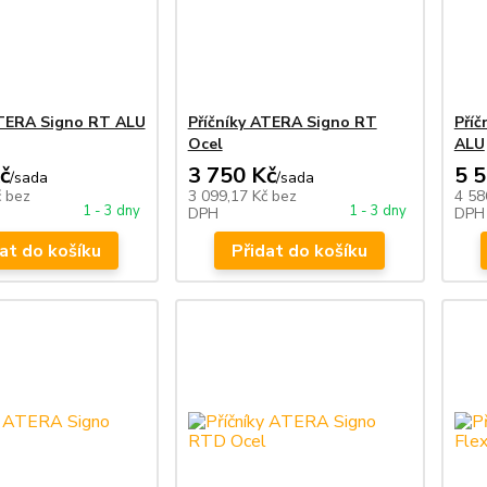
ATERA Signo RT ALU
Příčníky ATERA Signo RT
Pří
Ocel
ALU
č
3 750 Kč
5 
/
sada
/
sada
č
bez
3 099,17 Kč
bez
4 58
1 - 3 dny
1 - 3 dny
DPH
DPH
at do košíku
Přidat do košíku