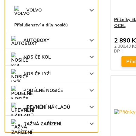
VOLVO
Příčníky 
Příslušenství a díly nosičů
OCEL
2 890 K
AUTOBOXY
2 388,43 K
DPH
NOSIČE KOL
Přid
NOSIČE LYŽÍ
PODÉLNÉ NOSIČE
UPEVNĚNÍ NÁKLADŮ
TAŽNÁ ZAŘÍZENÍ