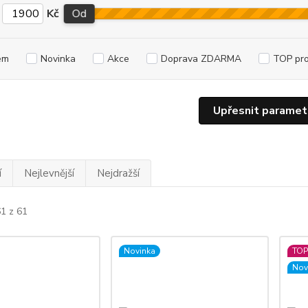
Kč
Od
em
Novinka
Akce
Doprava ZDARMA
TOP pr
Upřesnit paramet
í
Nejlevnější
Nejdražší
61 z 61
Novinka
TOP
Nov