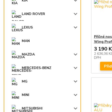
KIA
LAND ROVER
LEXUS
Příčné no
MAN
Wing Profi
3 190 K
2 636,36 K
MAZDA
DPH
Přid
MERCEDES-BENZ
MG
MINI
MITSUBISHI