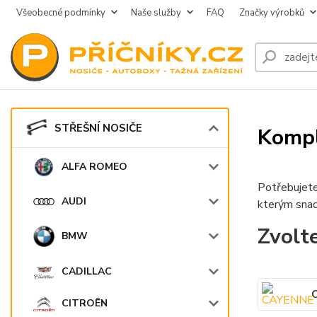
Všeobecné podmínky
Naše služby
FAQ
Značky výrobků
STŘEŠNÍ NOSIČE
Kompl
ALFA ROMEO
Potřebujete
AUDI
kterým snad
Zvolt
BMW
CADILLAC
CITROËN