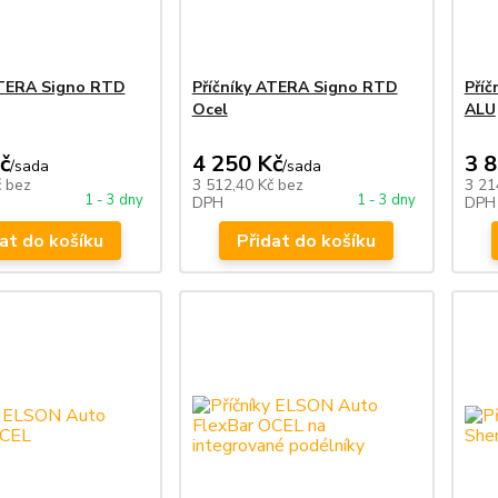
ATERA Signo RTD
Příčníky ATERA Signo RTD
Příč
Ocel
ALU
č
4 250 Kč
3 
/
sada
/
sada
č
bez
3 512,40 Kč
bez
3 21
1 - 3 dny
1 - 3 dny
DPH
DPH
at do košíku
Přidat do košíku