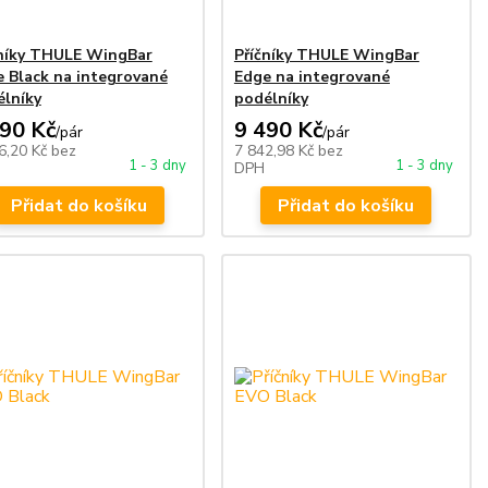
čníky THULE WingBar
Příčníky THULE WingBar
 Black na integrované
Edge na integrované
lníky
podélníky
990 Kč
9 490 Kč
/
pár
/
pár
6,20 Kč
bez
7 842,98 Kč
bez
1 - 3 dny
1 - 3 dny
DPH
Přidat do košíku
Přidat do košíku