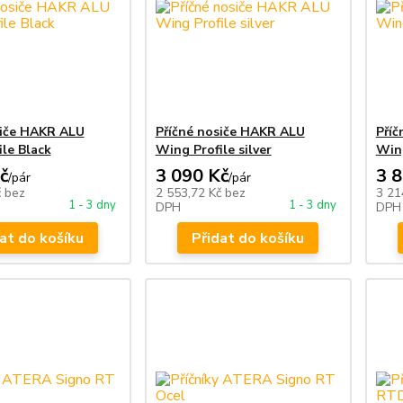
siče HAKR ALU
Příčné nosiče HAKR ALU
Příč
le Black
Wing Profile silver
Wing
č
3 090 Kč
3 
/
pár
/
pár
č
bez
2 553,72 Kč
bez
3 21
1 - 3 dny
1 - 3 dny
DPH
DPH
at do košíku
Přidat do košíku