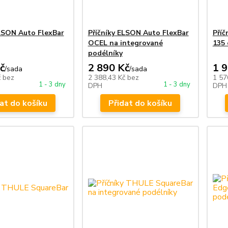
ELSON Auto FlexBar
Příčníky ELSON Auto FlexBar
Pří
OCEL na integrované
135
podélníky
č
2 890 Kč
1 
/
sada
/
sada
č
bez
2 388,43 Kč
bez
1 57
1 - 3 dny
1 - 3 dny
DPH
DPH
at do košíku
Přidat do košíku