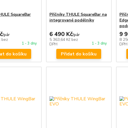
THULE SquareBar
Příčníky THULE SquareBar na
Pří
integrované podélníky
Edge
podé
č
6 490 Kč
9 
/
pár
/
pár
č
bez
5 363,64 Kč
bez
8 25
1 - 3 dny
1 - 3 dny
DPH
DPH
at do košíku
Přidat do košíku