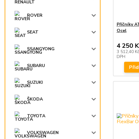
ROVER
Příčníky 
Ocel
SEAT
4 250 K
SSANGYONG
3 512,40 K
DPH
SUBARU
Přid
SUZUKI
ŠKODA
TOYOTA
VOLKSWAGEN