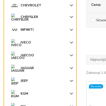
Cena:
CHEVROLET
CHRYSLER
Sklad
INFINITI
IVECO
JAECOO
Nejnovějš
JAGUAR
Zobrazuji 1-
JEEP
Novinka
KGM