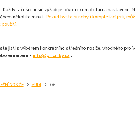
. Každý střešní nosič vyžaduje prvotní kompletaci a nastavení. 
ěhem několika minut.
Pokud byste si nebyli kompletací jisti, m
 použití.
ste jisti s výběrem konkrétního střešního nosiče, vhodného pro 
ebo emailem -
info@pricniky.cz
.
EŠNÍ NOSIČE
AUDI
Q6