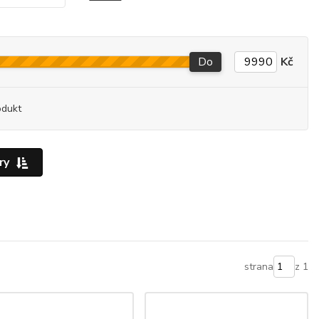
Do
Kč
odukt
ry
strana
z 1