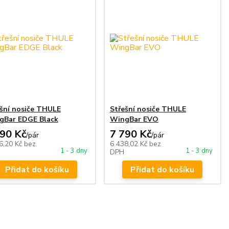
šní nosiče THULE
Střešní nosiče THULE
gBar EDGE Black
WingBar EVO
990 Kč
7 790 Kč
/
pár
/
pár
6,20 Kč
bez
6 438,02 Kč
bez
1 - 3 dny
1 - 3 dny
DPH
Přidat do košíku
Přidat do košíku