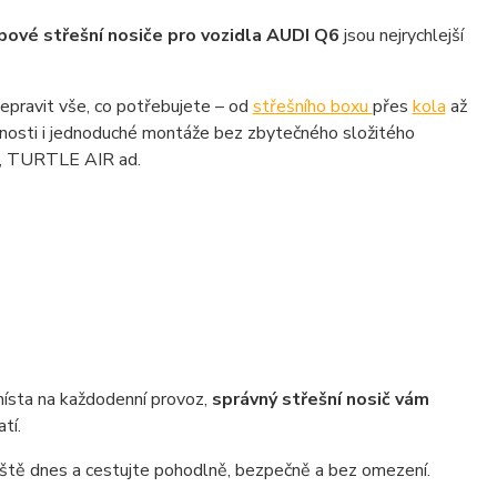
pové střešní nosiče pro vozidla AUDI Q6
jsou nejrychlejší
řepravit vše, co potřebujete – od
střešního boxu
přes
kola
až
ečnosti i jednoduché montáže bez zbytečného složitého
R, TURTLE AIR ad.
 místa na každodenní provoz,
správný střešní nosič vám
tí.
eště dnes a cestujte pohodlně, bezpečně a bez omezení.