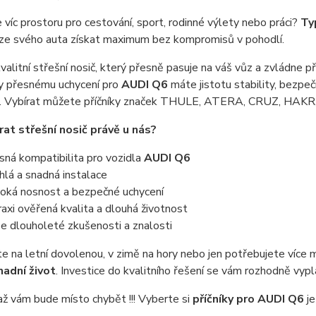
víc prostoru pro cestování, sport, rodinné výlety nebo práci?
Ty
 ze svého auta získat maximum bez kompromisů v pohodlí.
valitní střešní nosič, který přesně pasuje na váš vůz a zvládne p
y přesnému uchycení pro
AUDI Q6
máte jistotu stability, bezp
í. Vybírat můžete příčníky značek THULE, ATERA, CRUZ, HAK
rat střešní nosič právě u nás?
ná kompatibilita pro vozidla
AUDI Q6
lá a snadná instalace
oká nosnost a bezpečné uchycení
axi ověřená kvalita a dlouhá životnost
 dlouholeté zkušenosti a znalosti
te na letní dovolenou, v zimě na hory nebo jen potřebujete více
nadní život
. Investice do kvalitního řešení se vám rozhodně vypla
až vám bude místo chybět !!! Vyberte si
příčníky pro AUDI Q6
j