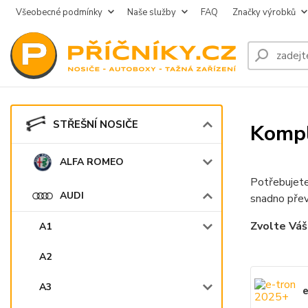
Všeobecné podmínky
Naše služby
FAQ
Značky výrobků
STŘEŠNÍ NOSIČE
Kompl
ALFA ROMEO
Potřebujete
AUDI
snadno přev
Zvolte Váš
A1
A2
A3
e