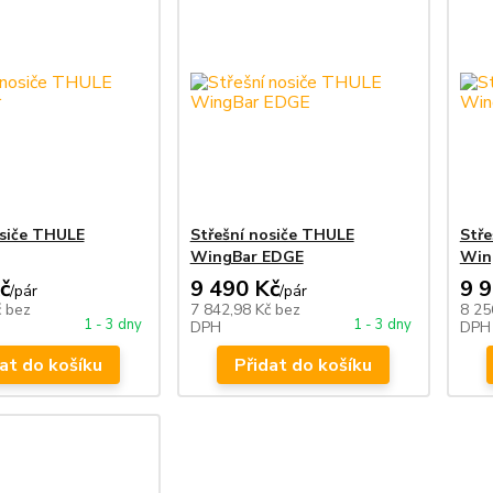
osiče THULE
Střešní nosiče THULE
Stře
WingBar EDGE
Win
č
9 490 Kč
9 
/
pár
/
pár
č
bez
7 842,98 Kč
bez
8 25
1 - 3 dny
1 - 3 dny
DPH
DPH
at do košíku
Přidat do košíku