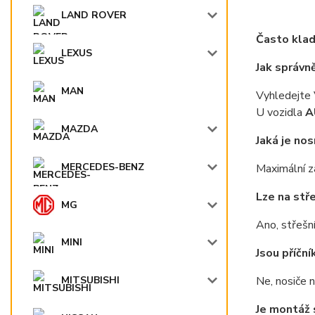
LAND ROVER
Často klad
LEXUS
Jak správn
MAN
Vyhledejte 
U vozidla
A
MAZDA
Jaká je no
MERCEDES-BENZ
Maximální z
Lze na stř
MG
Ano, střešní
MINI
Jsou příční
Ne, nosiče 
MITSUBISHI
Je montáž 