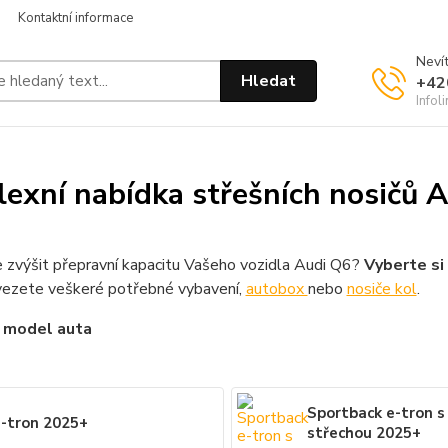
Kontaktní informace
Nevít
Hledat
+42
Infol
exní nabídka střešních nosičů 
 zvýšit přepravní kapacitu Vašeho vozidla Audi Q6?
Vyberte si 
ezete veškeré potřebné vybavení,
autobox
nebo
nosiče kol
.
 model auta
Sportback e-tron s
-tron 2025+
střechou 2025+