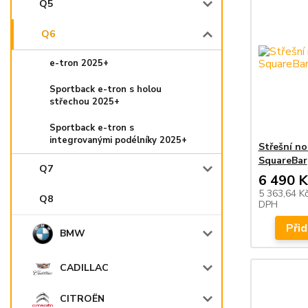
Q5
Q6
e-tron 2025+
Sportback e-tron s holou
střechou 2025+
Sportback e-tron s
integrovanými podélníky 2025+
Střešní n
SquareBar
Q7
6 490 K
5 363,64 K
Q8
DPH
Přid
BMW
CADILLAC
CITROËN