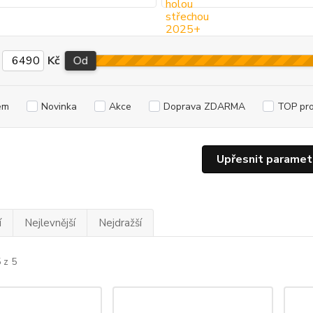
Kč
Od
em
Novinka
Akce
Doprava ZDARMA
TOP pr
Upřesnit paramet
í
Nejlevnější
Nejdražší
 z 5