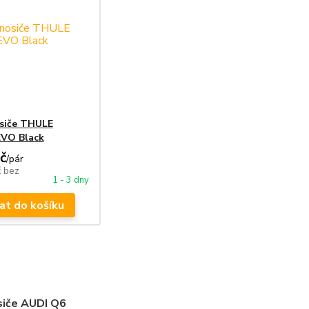
osiče THULE
VO Black
č
/
pár
č
bez
1 - 3 dny
at do košíku
siče AUDI Q6