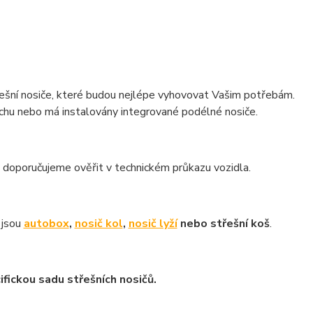
řešní nosiče, které budou nejlépe vyhovovat Vašim potřebám.
třechu nebo má instalovány integrované podélné nosiče.
doporučujeme ověřit v technickém průkazu vozidla.
o jsou
autobox
,
nosič kol
,
nosič lyží
nebo střešní koš
.
ifickou sadu střešních nosičů.