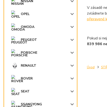
NISSAN
V zásadě ne
zvládnete b
OPEL
připravené k
OMODA
Pokud si nej
PEUGEOT
839 986 n
PORSCHE
RENAULT
Úvod
STŘ
ROVER
SEAT
SSANGYONG