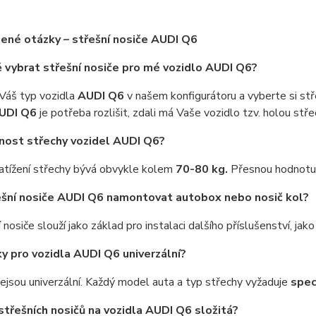
ené otázky – střešní nosiče AUDI Q6
ě vybrat střešní nosiče pro mé vozidlo AUDI Q6?
Váš typ vozidla
AUDI Q6
v našem konfigurátoru a vyberte si st
UDI Q6
je potřeba rozlišit, zdali má Vaše vozidlo tzv. holou s
snost střechy vozidel AUDI Q6?
atížení střechy bývá obvykle kolem
70-80 kg.
Přesnou hodnotu 
ešní nosiče AUDI Q6 namontovat autobox nebo nosič kol?
 nosiče slouží jako základ pro instalaci dalšího příslušenství, jak
ky pro vozidla AUDI Q6 univerzální?
nejsou univerzální. Každý model auta a typ střechy vyžaduje
spec
střešních nosičů na vozidla AUDI Q6 složitá?