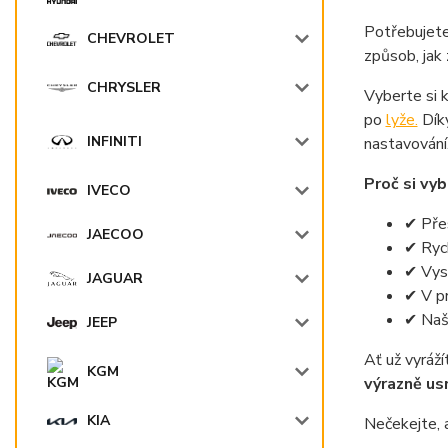
Potřebujete 
CHEVROLET
způsob, jak
CHRYSLER
Vyberte si k
po
lyže.
Dík
INFINITI
nastavován
Proč si vyb
IVECO
✔ Přes
JAECOO
✔ Rych
✔ Vys
JAGUAR
✔ V pr
✔ Naše
JEEP
Ať už vyráží
KGM
výrazně us
KIA
Nečekejte, 