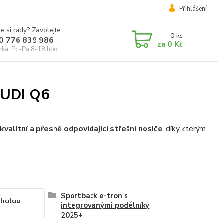
Přihlášení
e si rady? Zavolejte.
0
ks
0 776 839 986
za
0 Kč
inka: Po-Pá 8-18 hod.
AUDI Q6
kvalitní a přesně odpovídající střešní nosiče
, díky kterým
Sportback e-tron s
 holou
integrovanými podélníky
2025+