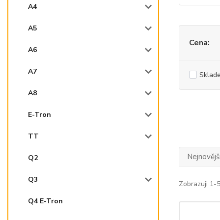
A4
A5
Cena:
A6
A7
Sklad
A8
E-Tron
TT
Nejnovějš
Q2
Q3
Zobrazuji 1-5
Q4 E-Tron