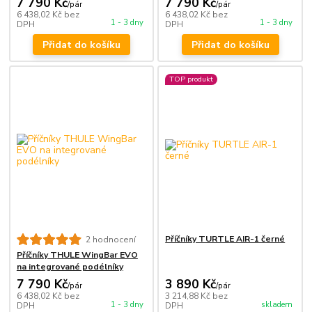
7 790 Kč
7 790 Kč
/
pár
/
pár
6 438,02 Kč
bez
6 438,02 Kč
bez
1 - 3 dny
1 - 3 dny
DPH
DPH
Přidat do košíku
Přidat do košíku
TOP produkt
Příčníky TURTLE AIR-1 černé
2 hodnocení
Příčníky THULE WingBar EVO
na integrované podélníky
7 790 Kč
3 890 Kč
/
pár
/
pár
6 438,02 Kč
bez
3 214,88 Kč
bez
1 - 3 dny
skladem
DPH
DPH