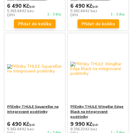
6 490 Kč
6 490 Kč
/
pár
/
pár
5 363,64 Kč
bez
5 363,64 Kč
bez
1 - 3 dny
1 - 3 dny
DPH
DPH
Přidat do košíku
Přidat do košíku
Příčníky THULE SquareBar na
Příčníky THULE WingBar Edge
integrované podélníky
Black na integrované
podélníky
6 490 Kč
9 990 Kč
/
pár
/
pár
5 363,64 Kč
bez
8 256,20 Kč
bez
1 - 3 dny
1 - 3 dny