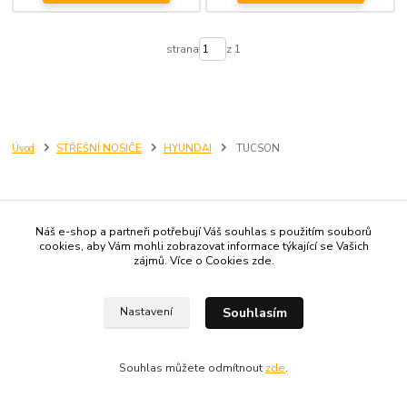
strana
z 1
Úvod
STŘEŠNÍ NOSIČE
HYUNDAI
TUCSON
Náš e-shop a partneři potřebují Váš souhlas s použitím souborů
cookies, aby Vám mohli zobrazovat informace týkající se Vašich
zájmů. Více o Cookies
zde
.
Máte zájem o novinky od nás?
Souhlasím
Nastavení
Přihlásit se
Souhlas můžete odmítnout
zde
.
Souhlasím se
zpracováním osobních údajů
za účelem rozesílky newsletteru.