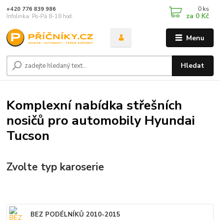
0
ks
+420 776 839 986
za
0 Kč
Infolinka: Po-Pá 8-18 hod.
Menu
Hledat
Komplexní nabídka střešních
nosičů pro automobily Hyundai
Tucson
Zvolte typ karoserie
BEZ PODÉLNÍKŮ 2010-2015