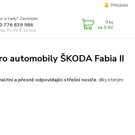
Přihlášení
e si rady? Zavolejte.
0
ks
0 776 839 986
za
0 Kč
inka: Po-Pá 8-18 hod.
ro automobily ŠKODA Fabia II
alitní a přesně odpovídající střešní nosiče
, díky kterým