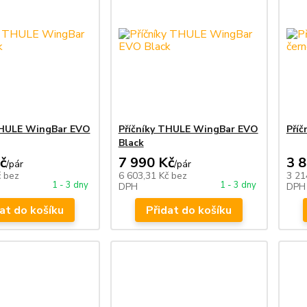
THULE WingBar EVO
Příčníky THULE WingBar EVO
Příč
Black
č
7 990 Kč
3 
/
pár
/
pár
č
bez
6 603,31 Kč
bez
3 21
1 - 3 dny
1 - 3 dny
DPH
DPH
at do košíku
Přidat do košíku