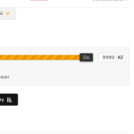
tů
Do
Kč
odukt
ry