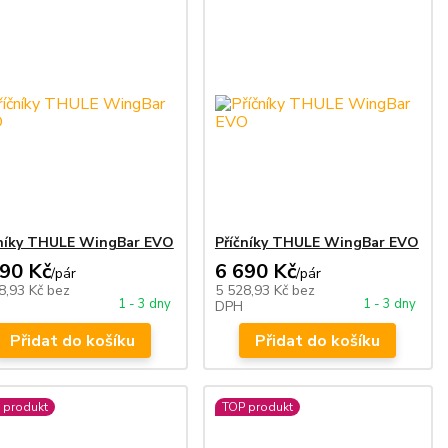
čníky THULE WingBar EVO
Příčníky THULE WingBar EVO
690 Kč
6 690 Kč
/
pár
/
pár
8,93 Kč
bez
5 528,93 Kč
bez
1 - 3 dny
1 - 3 dny
DPH
Přidat do košíku
Přidat do košíku
 produkt
TOP produkt