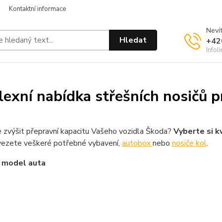
Kontaktní informace
Nevít
Hledat
+42
Infol
exní nabídka střešních nosičů p
 zvýšit přepravní kapacitu Vašeho vozidla Škoda?
Vyberte si kv
ezete veškeré potřebné vybavení,
autobox
nebo
nosiče kol
.
 model auta