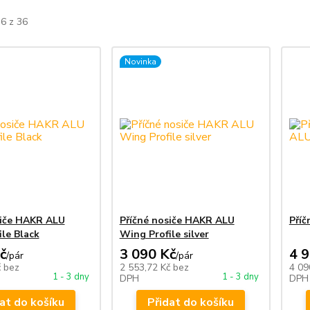
36 z 36
Novinka
siče HAKR ALU
Příčné nosiče HAKR ALU
Pří
le Black
Wing Profile silver
č
3 090 Kč
4 
/
pár
/
pár
č
bez
2 553,72 Kč
bez
4 09
1 - 3 dny
1 - 3 dny
DPH
DPH
at do košíku
Přidat do košíku