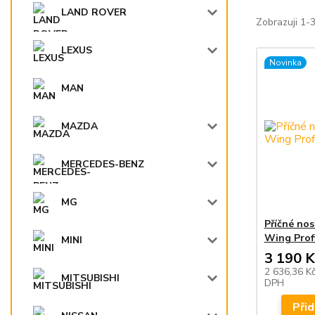
LAND ROVER
Zobrazuji 1-
LEXUS
Novinka
MAN
MAZDA
MERCEDES-BENZ
MG
Příčné no
Wing Profi
MINI
3 190 K
2 636,36 K
MITSUBISHI
DPH
Přid