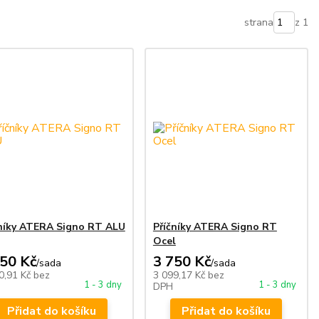
strana
z 1
čníky ATERA Signo RT ALU
Příčníky ATERA Signo RT
Ocel
950 Kč
3 750 Kč
/
sada
/
sada
0,91 Kč
bez
3 099,17 Kč
bez
1 - 3 dny
1 - 3 dny
DPH
Přidat do košíku
Přidat do košíku