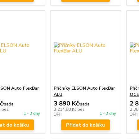
ELSON Auto FlexBar
Příčníky ELSON Auto FlexBar
Příč
ALU
OCE
č
3 890 Kč
2 
/
sada
/
sada
č
bez
3 214,88 Kč
bez
2 38
1 - 3 dny
1 - 3 dny
DPH
DPH
at do košíku
Přidat do košíku