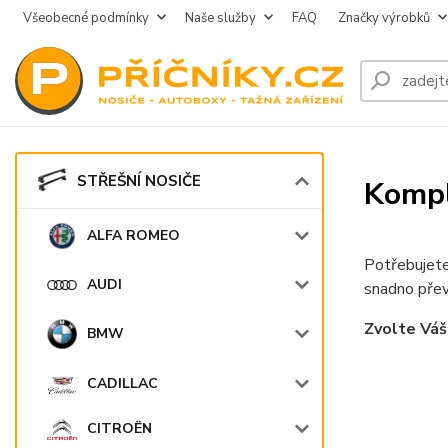
Všeobecné podmínky
Naše služby
FAQ
Značky výrobků
STŘEŠNÍ NOSIČE
Kompl
ALFA ROMEO
Potřebujete
AUDI
snadno přev
Zvolte Váš
BMW
CADILLAC
CITROËN