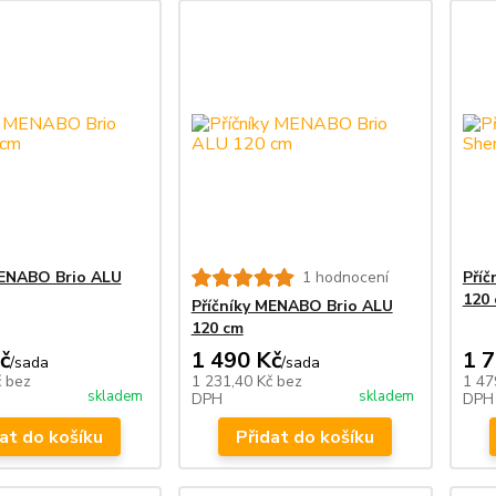
MENABO Brio ALU
1 hodnocení
Pří
120
Příčníky MENABO Brio ALU
120 cm
č
1 490 Kč
1 
/
sada
/
sada
č
bez
1 231,40 Kč
bez
1 47
skladem
skladem
DPH
DPH
at do košíku
Přidat do košíku