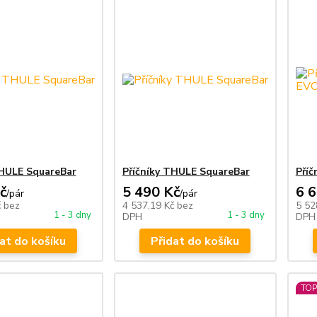
THULE SquareBar
Příčníky THULE SquareBar
Pří
č
5 490 Kč
6 
/
pár
/
pár
č
bez
4 537,19 Kč
bez
5 52
1 - 3 dny
1 - 3 dny
DPH
DPH
at do košíku
Přidat do košíku
TOP