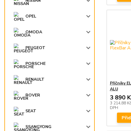
NISSAN
OPEL
OMODA
PEUGEOT
PORSCHE
RENAULT
Příčníky 
ALU
ROVER
3 890 K
3 214,88 K
DPH
SEAT
Přid
SSANGYONG