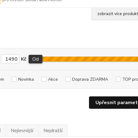
pro vozidlo Škoda Fabia II kombi
zobrazit více produk
Kč
Od
em
Novinka
Akce
Doprava ZDARMA
TOP pr
Upřesnit paramet
í
Nejlevnější
Nejdražší