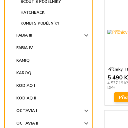
SCOUT S PODÉLNÍKY
HATCHBACK
KOMBI S PODÉLNÍKY
FABIA III
FABIA IV
KAMIQ
Příčníky 
KAROQ
5 490 K
4 537,19 K
KODIAQ I
DPH
Přid
KODIAQ II
OCTAVIA I
OCTAVIA II