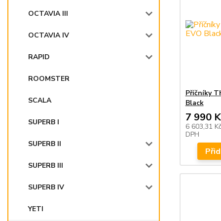
OCTAVIA III
OCTAVIA IV
RAPID
ROOMSTER
Příčníky 
SCALA
Black
7 990 K
SUPERB I
6 603,31 K
DPH
SUPERB II
Přid
SUPERB III
SUPERB IV
YETI