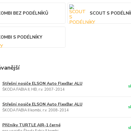
KOMBI BEZ PODÉLNÍKŮ
SCOUT S PODÉLNÍ
KOMBI S PODÉLNÍKY
vanější
Střešní nosiče ELSON Auto FlexBar ALU
s
ŠKODA FABIA II, HB, r.v. 2007-2014
Střešní nosiče ELSON Auto FlexBar ALU
s
ŠKODA FABIA II kombi, r.v. 2008-2014
Příčníky TURTLE AIR-1 černé
s