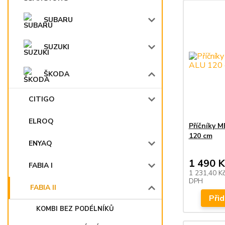
SUBARU
SUZUKI
ŠKODA
CITIGO
ELROQ
Příčníky 
120 cm
ENYAQ
1 490 K
FABIA I
1 231,40 K
DPH
FABIA II
Přid
KOMBI BEZ PODÉLNÍKŮ