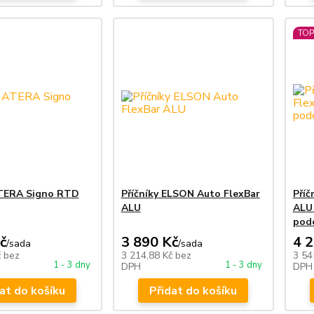
TOP
ATERA Signo RTD
Příčníky ELSON Auto FlexBar
Příč
ALU
ALU
podé
č
3 890 Kč
4 
/
sada
/
sada
č
bez
3 214,88 Kč
bez
3 54
1 - 3 dny
1 - 3 dny
DPH
DPH
at do košíku
Přidat do košíku