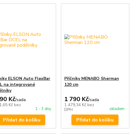
níky ELSON Auto FlexBar
Příčníky MENABO Sherman
L na integrované
120 cm
lníky
390 Kč
1 790 Kč
/
sada
/
sada
1,65 Kč
bez
1 479,34 Kč
bez
1 - 3 dny
skladem
DPH
Přidat do košíku
Přidat do košíku