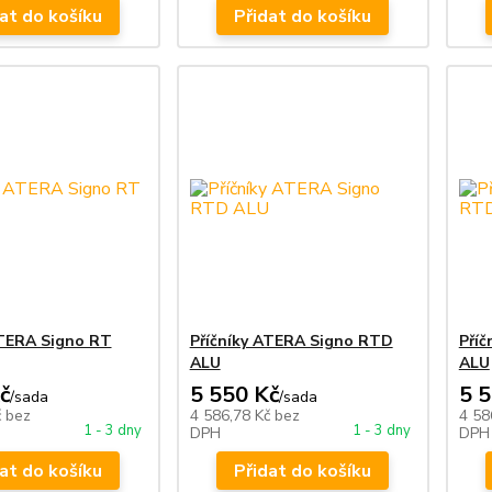
at do košíku
Přidat do košíku
ATERA Signo RT
Příčníky ATERA Signo RTD
Pří
ALU
ALU
č
5 550 Kč
5 
/
sada
/
sada
č
bez
4 586,78 Kč
bez
4 58
1 - 3 dny
1 - 3 dny
DPH
DPH
at do košíku
Přidat do košíku