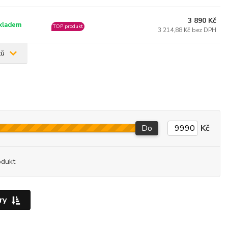
3 890 Kč
kladem
TOP produkt
3 214,88 Kč bez DPH
tů
Do
Kč
odukt
ry