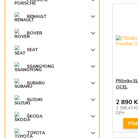
RENAULT
ROVER
SEAT
SSANGYONG
Příčníky 
SUBARU
OCEL
SUZUKI
2 890 K
2 388,43 K
DPH
ŠKODA
Přid
TOYOTA