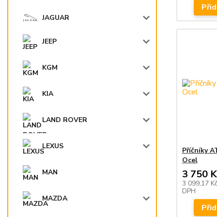
Přid
JAGUAR
JEEP
KGM
KIA
LAND ROVER
LEXUS
Příčníky 
Ocel
3 750 K
MAN
3 099,17 K
DPH
MAZDA
Přid