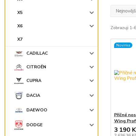
Nejnovějš
X5
X6
Zobrazuji 1-
X7
Novinka
CADILLAC
CITROËN
CUPRA
DACIA
DAEWOO
Příčné no
Wing Profi
DODGE
3 190 K
2 636,36 K