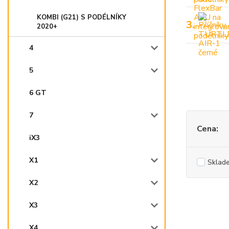
KOMBI (G21) S PODÉLNÍKY
3.
2020+
4
5
6 GT
7
Cena:
iX3
X1
Sklad
X2
X3
X4