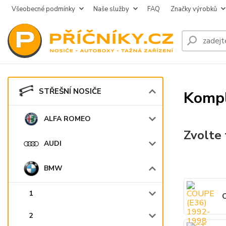
Všeobecné podmínky
Naše služby
FAQ
Značky výrobků
STŘEŠNÍ NOSIČE
Kompl
ALFA ROMEO
Zvolte 
AUDI
BMW
1
C
2