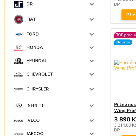
DR
DPH
Přid
FIAT
FORD
TOP produk
Novinka
HONDA
HYUNDAI
CHEVROLET
CHRYSLER
Příčné no
INFINITI
Wing Profi
3 890 K
IVECO
3 214,88 K
DPH
JAECOO