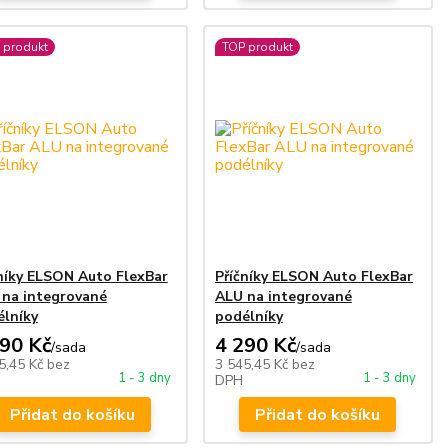
 produkt
TOP produkt
níky ELSON Auto FlexBar
Příčníky ELSON Auto FlexBar
 na integrované
ALU na integrované
lníky
podélníky
290 Kč
4 290 Kč
/
sada
/
sada
5,45 Kč
bez
3 545,45 Kč
bez
1 - 3 dny
1 - 3 dny
DPH
Přidat do košíku
Přidat do košíku