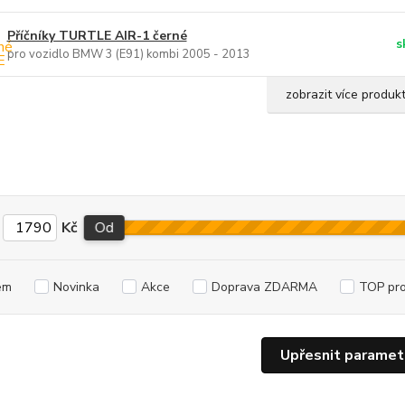
Příčníky TURTLE AIR-1 černé
s
pro vozidlo BMW 3 (E91) kombi 2005 - 2013
zobrazit více produk
Kč
Od
em
Novinka
Akce
Doprava ZDARMA
TOP pr
Upřesnit paramet