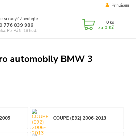
Přihlášení
e si rady? Zavolejte.
0
ks
0 776 839 986
za
0 Kč
inka: Po-Pá 8-18 hod.
 pro automobily BMW 3
-2005
COUPE (E92) 2006-2013