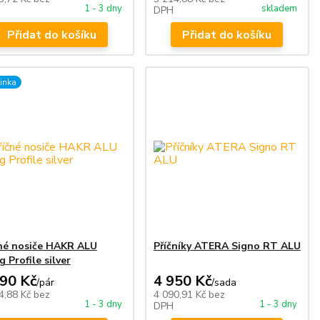
1 - 3 dny
skladem
DPH
Přidat do košíku
Přidat do košíku
inka
né nosiče HAKR ALU
Příčníky ATERA Signo RT ALU
 Profile silver
890 Kč
4 950 Kč
/
pár
/
sada
4,88 Kč
bez
4 090,91 Kč
bez
1 - 3 dny
1 - 3 dny
DPH