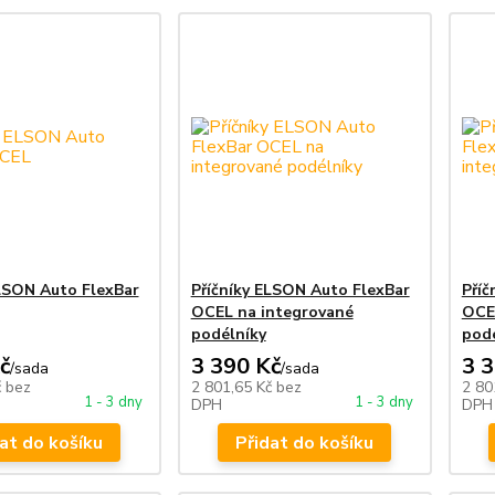
ELSON Auto FlexBar
Příčníky ELSON Auto FlexBar
Příč
OCEL na integrované
OCE
podélníky
podé
č
3 390 Kč
3 
/
sada
/
sada
č
bez
2 801,65 Kč
bez
2 80
1 - 3 dny
1 - 3 dny
DPH
DPH
at do košíku
Přidat do košíku