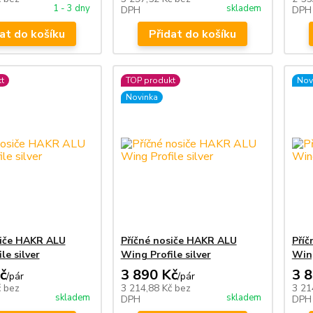
1 - 3 dny
skladem
DPH
DPH
at do košíku
Přidat do košíku
t
TOP produkt
Nov
Novinka
siče HAKR ALU
Příčné nosiče HAKR ALU
Příč
le silver
Wing Profile silver
Wing
č
3 890 Kč
3 
/
pár
/
pár
č
bez
3 214,88 Kč
bez
3 21
skladem
skladem
DPH
DPH