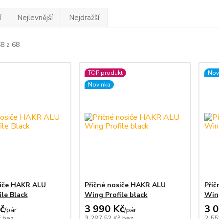
í
Nejlevnější
Nejdražší
68 z 68
TOP produkt
Nov
Novinka
siče HAKR ALU
Příčné nosiče HAKR ALU
Příč
le Black
Wing Profile black
Wing
č
3 990 Kč
3 
/
pár
/
pár
č
bez
3 297,52 Kč
bez
2 55