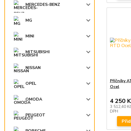
MERCEDES-BENZ
MG
MINI
MITSUBISHI
NISSAN
Příčníky 
OPEL
Ocel
OMODA
4 250 K
3 512,40 K
DPH
PEUGEOT
Přid
PORSCHE