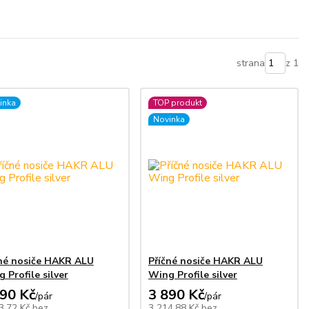
strana
z 1
inka
TOP produkt
Novinka
né nosiče HAKR ALU
Příčné nosiče HAKR ALU
 Profile silver
Wing Profile silver
090 Kč
3 890 Kč
/
pár
/
pár
3,72 Kč
bez
3 214,88 Kč
bez