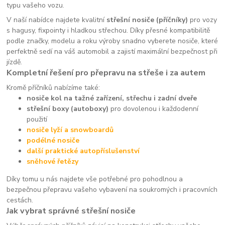
typu vašeho vozu.
V naší nabídce najdete kvalitní
střešní nosiče (příčníky)
pro vozy
s hagusy, fixpointy i hladkou střechou. Díky přesné kompatibilitě
podle značky, modelu a roku výroby snadno vyberete nosiče, které
perfektně sedí na váš automobil a zajistí maximální bezpečnost při
jízdě.
Kompletní řešení pro přepravu na střeše i za autem
Kromě příčníků nabízíme také:
nosiče kol na tažné zařízení, střechu i zadní dveře
střešní boxy (autoboxy)
pro dovolenou i každodenní
použití
nosiče lyží a snowboardů
podélné nosiče
další praktické autopříslušenství
sněhové řetězy
Díky tomu u nás najdete vše potřebné pro pohodlnou a
bezpečnou přepravu vašeho vybavení na soukromých i pracovních
cestách.
Jak vybrat správné střešní nosiče