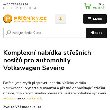
0
ks
+420 776 839 986
za
0 Kč
Infolinka: Po-Pá 8-18 hod.
Menu
Hledat
Komplexní nabídka střešních
nosičů pro automobily
Volkswagen Saveiro
Potřebujete zvýšit přepravní kapacitu Vašeho vozidla
Volkswagen?
Vyberte si kvalitní a přesně odpovídající střešní
nosiče
, díky kterým snadno převezete veškeré potřebné vybavení,
autobox
nebo
nosiče kol
.
Zvolte Váš model auta