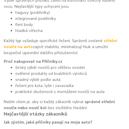
Výběr správných příčníků závisí na konstrukci střechy vašeho
vozu. Nejčastější typy uchycení jsou:
hagusy (podélníky)
integrované podélníky
fixní body
hladká střecha
Každý typ vyžaduje specifické řešení. Správně zvolené
střešní
nosiče na auto
zajistí stabilitu, minimalizují hluk a umožní
bezpečné upevnění dalšího příslušenství.
Proč nakupovat na Příčníky.cz
široký výběr nosičů pro většinu vozidel
ověřené produkty od kvalitních výrobců
snadný výběr podle auta
řešení pro kola, lyže i zavazadla
praktické zkušenosti s montážemi nosičů na auta
Naším cílem je, aby si každý zákazník vybral
správné střešní
nosiče nebo nosič kol
bez složitého hledání.
Nejčastější otázky zákazníků
Jak zjistím, jaké příčníky pasují na moje auto?