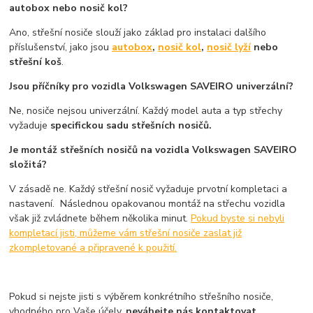
autobox nebo nosič kol?
Ano, střešní nosiče slouží jako základ pro instalaci dalšího
příslušenství, jako jsou
autobox
,
nosič kol
,
nosič lyží
nebo
střešní koš
.
Jsou příčníky pro vozidla Volkswagen SAVEIRO univerzální?
Ne, nosiče nejsou univerzální. Každý model auta a typ střechy
vyžaduje
specifickou sadu střešních nosičů.
Je montáž střešních nosičů na vozidla Volkswagen SAVEIRO
složitá?
V zásadě ne. Každý střešní nosič vyžaduje prvotní kompletaci a
nastavení. Následnou opakovanou montáž na střechu vozidla
však již zvládnete během několika minut.
Pokud byste si nebyli
kompletací jisti, můžeme vám střešní nosiče zaslat již
zkompletované a připravené k použití.
Pokud si nejste jisti s výběrem konkrétního střešního nosiče,
vhodného pro Vaše účely,
neváhejte nás kontaktovat