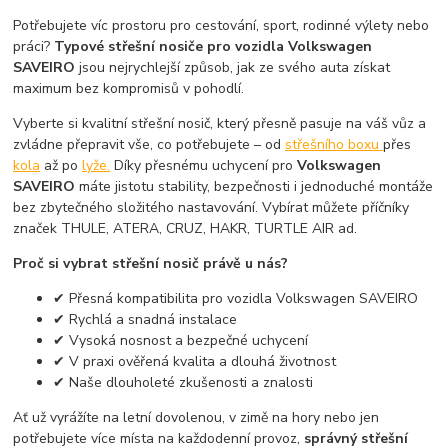
Potřebujete víc prostoru pro cestování, sport, rodinné výlety nebo
práci?
Typové střešní nosiče pro vozidla Volkswagen
SAVEIRO
jsou nejrychlejší způsob, jak ze svého auta získat
maximum bez kompromisů v pohodlí.
Vyberte si kvalitní střešní nosič, který přesně pasuje na váš vůz a
zvládne přepravit vše, co potřebujete – od
střešního boxu
přes
kola
až po
lyže.
Díky přesnému uchycení pro
Volkswagen
SAVEIRO
máte jistotu stability, bezpečnosti i jednoduché montáže
bez zbytečného složitého nastavování. Vybírat můžete příčníky
značek THULE, ATERA, CRUZ, HAKR, TURTLE AIR ad.
Proč si vybrat střešní nosič právě u nás?
✔ Přesná kompatibilita pro vozidla Volkswagen SAVEIRO
✔ Rychlá a snadná instalace
✔ Vysoká nosnost a bezpečné uchycení
✔ V praxi ověřená kvalita a dlouhá životnost
✔ Naše dlouholeté zkušenosti a znalosti
Ať už vyrážíte na letní dovolenou, v zimě na hory nebo jen
potřebujete více místa na každodenní provoz,
správný střešní