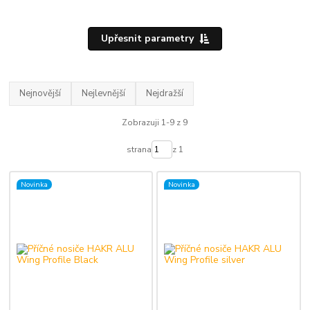
Upřesnit parametry
Nejnovější
Nejlevnější
Nejdražší
Zobrazuji 1-9 z 9
strana
z 1
Novinka
Novinka