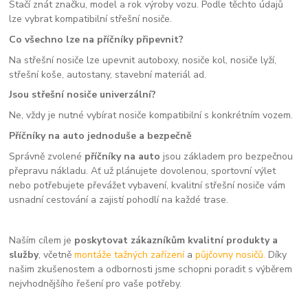
Stačí znát značku, model a rok výroby vozu. Podle těchto údajů
lze vybrat kompatibilní střešní nosiče.
Co všechno lze na příčníky připevnit?
Na střešní nosiče lze upevnit autoboxy, nosiče kol, nosiče lyží,
střešní koše, autostany, stavební materiál ad.
Jsou střešní nosiče univerzální?
Ne, vždy je nutné vybírat nosiče kompatibilní s konkrétním vozem.
Příčníky na auto jednoduše a bezpečně
Správně zvolené
příčníky na auto
jsou základem pro bezpečnou
přepravu nákladu. Ať už plánujete dovolenou, sportovní výlet
nebo potřebujete převážet vybavení, kvalitní střešní nosiče vám
usnadní cestování a zajistí pohodlí na každé trase.
Naším cílem je
poskytovat zákazníkům kvalitní produkty a
služby
, včetně
montáže tažných zařízení
a
půjčovny nosičů.
Díky
našim zkušenostem a odbornosti jsme schopni poradit s výběrem
nejvhodnějšího řešení pro vaše potřeby.