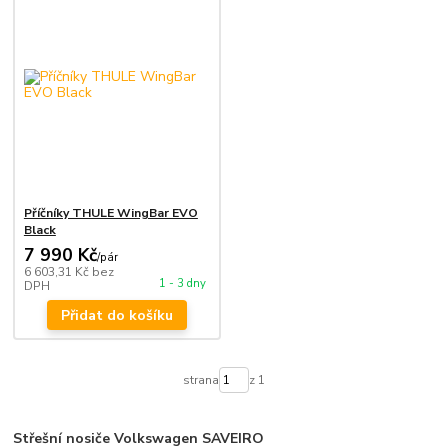
Příčníky THULE WingBar EVO
Black
7 990 Kč
/
pár
6 603,31 Kč
bez
1 - 3 dny
DPH
Přidat do košíku
strana
z 1
Střešní nosiče Volkswagen SAVEIRO