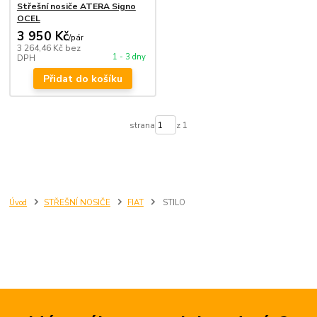
Střešní nosiče ATERA Signo
OCEL
3 950 Kč
/
pár
3 264,46 Kč
bez
1 - 3 dny
DPH
Přidat do košíku
strana
z 1
Úvod
STŘEŠNÍ NOSIČE
FIAT
STILO