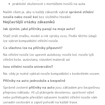
praktické zkušenosti s montážemi nosičů na auta
Naším cílem je, aby si každý zákazník vybral
správné střešní
nosiče nebo nosič kol
bez složitého hledání.
Nejčastější otázky zákazníků
Jak zjistím, jaké příčníky pasují na moje auto?
Stačí znát značku, model a rok výroby vozu. Podle těchto údajů
lze vybrat kompatibilní střešní nosiče.
Co všechno lze na příčníky připevnit?
Na střešní nosiče lze upevnit autoboxy, nosiče kol, nosiče lyží,
střešní koše, autostany, stavební materiál ad.
Jsou střešní nosiče univerzální?
Ne, vždy je nutné vybírat nosiče kompatibilní s konkrétním vozem.
Příčníky na auto jednoduše a bezpečně
Správně zvolené
příčníky na auto
jsou základem pro bezpečnou
přepravu nákladu. Ať už plánujete dovolenou, sportovní výlet
nebo potřebujete převážet vybavení, kvalitní střešní nosiče vám
usnadní cestování a zajistí pohodlí na každé trase.