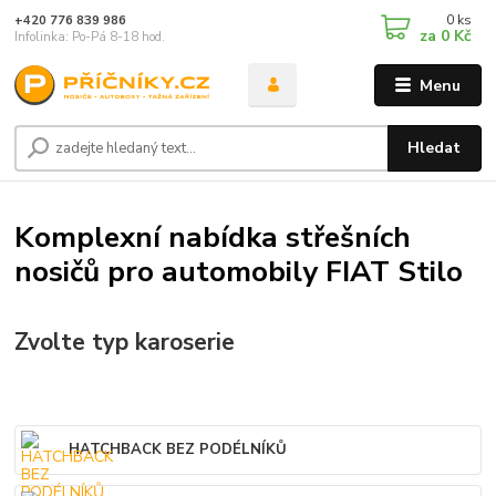
0
ks
+420 776 839 986
za
0 Kč
Infolinka: Po-Pá 8-18 hod.
Menu
Hledat
Komplexní nabídka střešních
nosičů pro automobily FIAT Stilo
Zvolte typ karoserie
HATCHBACK BEZ PODÉLNÍKŮ