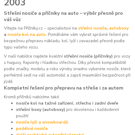
2003
Střešní nosiče a příčníky na auto – výběr přesně pro
váš vůz
Vítejte na Příčníky.cz – specialistovi na
střešní nosiče
,
autoboxy
a
nosiče kol na auto
. Pomáháme vám vybrat správné řešení pro
bezpečnou přepravu nákladu, kol, lyží i zavazadel přesně podle
typu vašeho vozu.
V naší nabídce najdete kvalitní
střešní nosiče (příčníky)
pro vozy
s hagusy, fixpointy i hladkou střechou. Díky přesné kompatibilitě
podle značky, modelu a roku výroby snadno vyberete nosiče, které
perfektně sedí na váš automobil a zajistí maximální bezpečnost při
jízdě.
Kompletní řešení pro přepravu na střeše i za autem
Kromě příčníků nabízíme také:
nosiče kol na tažné zařízení, střechu i zadní dveře
střešní boxy (autoboxy)
pro dovolenou i každodenní
použití
nosiče lyží a snowboardů
podélné nosiče
další praktické autopříslušenství