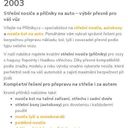
2003
Střešní nosiče a příčníky na auto – výběr přesně pro
váš vůz
Vítejte na Příčníky.cz – specialistovi na
střešní nosiče
,
autoboxy
a
nosiče kol na auto
. Pomáháme vám vybrat správné řešení pro
bezpečnou přepravu nákladu, kol, lyží i zavazadel přesně podle
typu vašeho vozu.
V naší nabídce najdete kvalitní
střešní nosiče (příčníky)
pro vozy
s hagusy, fixpointy i hladkou střechou. Díky přesné kompatibilitě
podle značky, modelu a roku výroby snadno vyberete nosiče, které
perfektně sedí na váš automobil a zajistí maximální bezpečnost při
jízdě.
Kompletní řešení pro přepravu na střeše i za autem
Kromě příčníků nabízíme také:
nosiče kol na tažné zařízení, střechu i zadní dveře
střešní boxy (autoboxy)
pro dovolenou i každodenní
použití
nosiče lyží a snowboardů
podélné nosiče