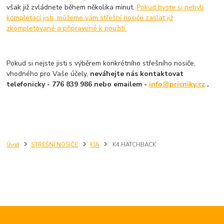
však již zvládnete během několika minut.
Pokud byste si nebyli
kompletací jisti, můžeme vám střešní nosiče zaslat již
zkompletované a připravené k použití.
Pokud si nejste jisti s výběrem konkrétního střešního nosiče,
vhodného pro Vaše účely,
neváhejte nás kontaktovat
telefonicky - 776 839 986 nebo emailem -
info@pricniky.cz
.
Úvod
STŘEŠNÍ NOSIČE
KIA
K4 HATCHBACK