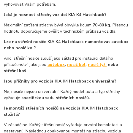
vyhovovat Vašim potřebám.
Jaká je nosnost střechy vozidel KIA K4 Hatchback?
Maximální zatížení střechy bývá obvykle kolem
70-80 kg.
Přesnou
hodnotu doporučujeme ověřit v technickém průkazu vozidla.
Lze na střešní nosiče KIA K4 Hatchback namontovat autobox
nebo nosič kol?
Ano, střešní nosiče slouží jako základ pro instalaci dalšího
příslušenství, jako jsou
autobox
,
nosič kol
,
nosič lyží
nebo
střešní koš
.
Jsou příčníky pro vozidla KIA K4 Hatchback univerzální?
Ne, nosiče nejsou univerzální. Každý model auta a typ střechy
vyžaduje
specifickou sadu střešních nosičů.
Je montáž střešních nosičů na vozidla KIA K4 Hatchback
složitá?
V zásadě ne. Každý střešní nosič vyžaduje prvotní kompletaci a
nastavení. Následnou opakovanou montáž na střechu vozidla