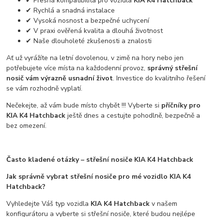
✔ Přesná kompatibilita pro vozidla
KIA K4 Hatchback
✔ Rychlá a snadná instalace
✔ Vysoká nosnost a bezpečné uchycení
✔ V praxi ověřená kvalita a dlouhá životnost
✔ Naše dlouholeté zkušenosti a znalosti
Ať už vyrážíte na letní dovolenou, v zimě na hory nebo jen
potřebujete více místa na každodenní provoz,
správný střešní
nosič vám výrazně usnadní život
. Investice do kvalitního řešení
se vám rozhodně vyplatí.
Nečekejte, až vám bude místo chybět !!! Vyberte si
příčníky pro
KIA K4 Hatchback
ještě dnes a cestujte pohodlně, bezpečně a
bez omezení.
Často kladené otázky – střešní nosiče KIA K4 Hatchback
Jak správně vybrat střešní nosiče pro mé vozidlo KIA K4
Hatchback?
Vyhledejte Váš typ vozidla
KIA K4 Hatchback
v našem
konfigurátoru a vyberte si střešní nosiče, které budou nejlépe