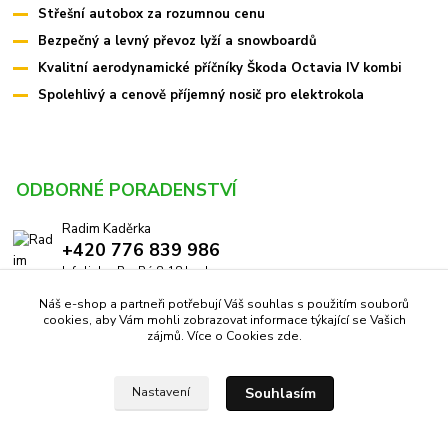
Střešní autobox za rozumnou cenu
Bezpečný a levný převoz lyží a snowboardů
Kvalitní aerodynamické příčníky Škoda Octavia IV kombi
Spolehlivý a cenově příjemný nosič pro elektrokola
ODBORNÉ PORADENSTVÍ
Radim Kaděrka
+420 776 839 986
Infolinka: Po-Pá 8-18 hod.
Náš e-shop a partneři potřebují Váš souhlas s použitím souborů
info@pricniky.cz
cookies, aby Vám mohli zobrazovat informace týkající se Vašich
zájmů. Více o Cookies
zde
.
Souhlasím
Nastavení
Příčníky.cz -
Specialisté na nosiče
//
Webdesign
: Poradnyweb.cz