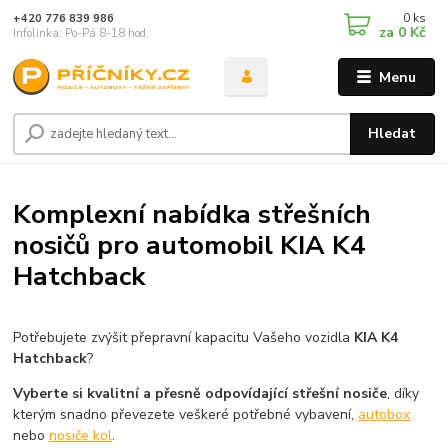
0
ks
+420 776 839 986
za
0 Kč
Infolinka: Po-Pá 8-18 hod.
Menu
Hledat
Komplexní nabídka střešních
nosičů pro automobil KIA K4
Hatchback
Potřebujete zvýšit přepravní kapacitu Vašeho vozidla
KIA K4
Hatchback
?
Vyberte si kvalitní a přesně odpovídající střešní nosiče
, díky
kterým snadno převezete veškeré potřebné vybavení,
autobox
nebo
nosiče kol
.