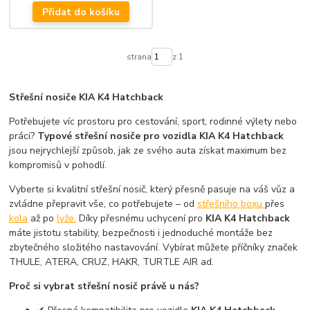
Přidat do košíku
strana
z 1
Střešní nosiče KIA K4 Hatchback
Potřebujete víc prostoru pro cestování, sport, rodinné výlety nebo
práci?
Typové střešní nosiče pro vozidla KIA K4 Hatchback
jsou nejrychlejší způsob, jak ze svého auta získat maximum bez
kompromisů v pohodlí.
Vyberte si kvalitní střešní nosič, který přesně pasuje na váš vůz a
zvládne přepravit vše, co potřebujete – od
střešního boxu
přes
kola
až po
lyže.
Díky přesnému uchycení pro
KIA K4 Hatchback
máte jistotu stability, bezpečnosti i jednoduché montáže bez
zbytečného složitého nastavování. Vybírat můžete příčníky značek
THULE, ATERA, CRUZ, HAKR, TURTLE AIR ad.
Proč si vybrat střešní nosič právě u nás?