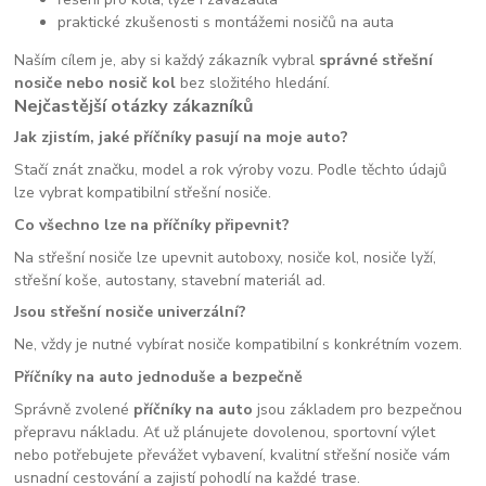
praktické zkušenosti s montážemi nosičů na auta
Naším cílem je, aby si každý zákazník vybral
správné střešní
nosiče nebo nosič kol
bez složitého hledání.
Nejčastější otázky zákazníků
Jak zjistím, jaké příčníky pasují na moje auto?
Stačí znát značku, model a rok výroby vozu. Podle těchto údajů
lze vybrat kompatibilní střešní nosiče.
Co všechno lze na příčníky připevnit?
Na střešní nosiče lze upevnit autoboxy, nosiče kol, nosiče lyží,
střešní koše, autostany, stavební materiál ad.
Jsou střešní nosiče univerzální?
Ne, vždy je nutné vybírat nosiče kompatibilní s konkrétním vozem.
Příčníky na auto jednoduše a bezpečně
Správně zvolené
příčníky na auto
jsou základem pro bezpečnou
přepravu nákladu. Ať už plánujete dovolenou, sportovní výlet
nebo potřebujete převážet vybavení, kvalitní střešní nosiče vám
usnadní cestování a zajistí pohodlí na každé trase.