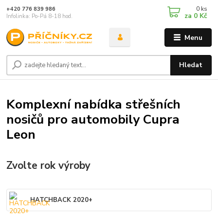
0
ks
+420 776 839 986
za
0 Kč
Infolinka: Po-Pá 8-18 hod.
Menu
Hledat
Komplexní nabídka střešních
nosičů pro automobily Cupra
Leon
Zvolte rok výroby
HATCHBACK 2020+