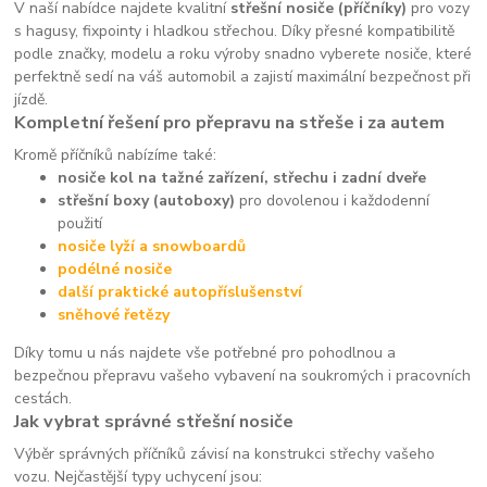
V naší nabídce najdete kvalitní
střešní nosiče (příčníky)
pro vozy
s hagusy, fixpointy i hladkou střechou. Díky přesné kompatibilitě
podle značky, modelu a roku výroby snadno vyberete nosiče, které
perfektně sedí na váš automobil a zajistí maximální bezpečnost při
jízdě.
Kompletní řešení pro přepravu na střeše i za autem
Kromě příčníků nabízíme také:
nosiče kol na tažné zařízení, střechu i zadní dveře
střešní boxy (autoboxy)
pro dovolenou i každodenní
použití
nosiče lyží a snowboardů
podélné nosiče
další praktické autopříslušenství
sněhové řetězy
Díky tomu u nás najdete vše potřebné pro pohodlnou a
bezpečnou přepravu vašeho vybavení na soukromých i pracovních
cestách.
Jak vybrat správné střešní nosiče
Výběr správných příčníků závisí na konstrukci střechy vašeho
vozu. Nejčastější typy uchycení jsou: