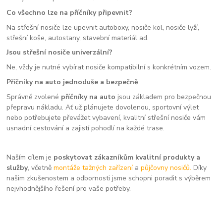
Co všechno lze na příčníky připevnit?
Na střešní nosiče lze upevnit autoboxy, nosiče kol, nosiče lyží,
střešní koše, autostany, stavební materiál ad.
Jsou střešní nosiče univerzální?
Ne, vždy je nutné vybírat nosiče kompatibilní s konkrétním vozem.
Příčníky na auto jednoduše a bezpečně
Správně zvolené
příčníky na auto
jsou základem pro bezpečnou
přepravu nákladu. Ať už plánujete dovolenou, sportovní výlet
nebo potřebujete převážet vybavení, kvalitní střešní nosiče vám
usnadní cestování a zajistí pohodlí na každé trase.
Naším cílem je
poskytovat zákazníkům kvalitní produkty a
služby
, včetně
montáže tažných zařízení
a
půjčovny nosičů.
Díky
našim zkušenostem a odbornosti jsme schopni poradit s výběrem
nejvhodnějšího řešení pro vaše potřeby.