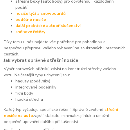
střešní boxy (autoboxy)
pro dovolenou i každodenní
použití
nosiče lyží a snowboardů
podélné nosiče
další praktické autopříslušenství
sněhové řetězy
Díky tomu u nás najdete vše potřebné pro pohodlnou a
bezpečnou přepravu vašeho vybavení na soukromých i pracovních
cestách.
Jak vybrat správné střešní nosiče
Výběr správných příčníků závisí na konstrukci střechy vašeho
vozu. Nejčastější typy uchycení jsou:
hagusy (podélníky)
integrované podélníky
fixní body
hladká střecha
Každý typ vyžaduje specifické řešení. Správně zvolené
střešní
nosiče na auto
zajistí stabilitu, minimalizují hluk a umožní
bezpečné upevnění dalšího příslušenství.