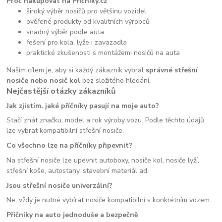
Proč nakupovat na Příčníky.cz
široký výběr nosičů pro většinu vozidel
ověřené produkty od kvalitních výrobců
snadný výběr podle auta
řešení pro kola, lyže i zavazadla
praktické zkušenosti s montážemi nosičů na auta
Naším cílem je, aby si každý zákazník vybral
správné střešní
nosiče nebo nosič kol
bez složitého hledání.
Nejčastější otázky zákazníků
Jak zjistím, jaké příčníky pasují na moje auto?
Stačí znát značku, model a rok výroby vozu. Podle těchto údajů
lze vybrat kompatibilní střešní nosiče.
Co všechno lze na příčníky připevnit?
Na střešní nosiče lze upevnit autoboxy, nosiče kol, nosiče lyží,
střešní koše, autostany, stavební materiál ad.
Jsou střešní nosiče univerzální?
Ne, vždy je nutné vybírat nosiče kompatibilní s konkrétním vozem.
Příčníky na auto jednoduše a bezpečně