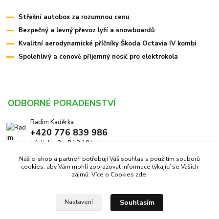
Střešní autobox za rozumnou cenu
Bezpečný a levný převoz lyží a snowboardů
Kvalitní aerodynamické příčníky Škoda Octavia IV kombi
Spolehlivý a cenově příjemný nosič pro elektrokola
ODBORNÉ PORADENSTVÍ
Radim Kaděrka
+420 776 839 986
Infolinka: Po-Pá 8-18 hod.
Náš e-shop a partneři potřebují Váš souhlas s použitím souborů
info@pricniky.cz
cookies, aby Vám mohli zobrazovat informace týkající se Vašich
zájmů. Více o Cookies
zde
.
Souhlasím
Nastavení