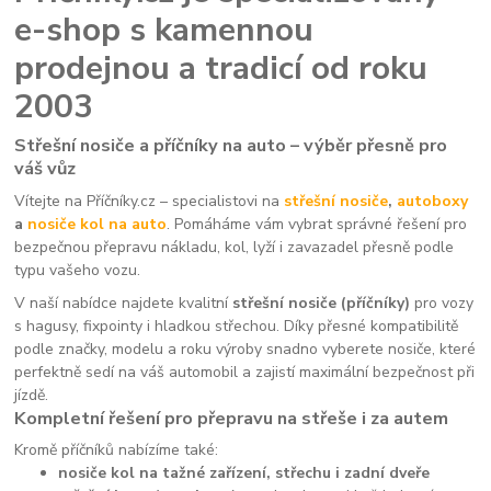
e-shop s kamennou
prodejnou a tradicí od roku
2003
Střešní nosiče a příčníky na auto – výběr přesně pro
váš vůz
Vítejte na Příčníky.cz – specialistovi na
střešní nosiče
,
autoboxy
a
nosiče kol na auto
. Pomáháme vám vybrat správné řešení pro
bezpečnou přepravu nákladu, kol, lyží i zavazadel přesně podle
typu vašeho vozu.
V naší nabídce najdete kvalitní
střešní nosiče (příčníky)
pro vozy
s hagusy, fixpointy i hladkou střechou. Díky přesné kompatibilitě
podle značky, modelu a roku výroby snadno vyberete nosiče, které
perfektně sedí na váš automobil a zajistí maximální bezpečnost při
jízdě.
Kompletní řešení pro přepravu na střeše i za autem
Kromě příčníků nabízíme také:
nosiče kol na tažné zařízení, střechu i zadní dveře