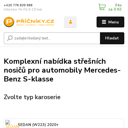
0
ks
+420 776 839 986
za
0 Kč
Infolinka: Po-Pá 8-18 hod.
Menu
Hledat
Komplexní nabídka střešních
nosičů pro automobily Mercedes-
Benz S-klasse
Zvolte typ karoserie
SEDAN (W223) 2020+