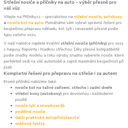
Střešní nosiče a příčníky na auto – výběr přesně pro
váš vůz
Vítejte na Příčníky.cz – specialistovi na
střešní nosiče
,
autoboxy
a
nosiče kol na auto
. Pomáháme vám vybrat správné řešení pro
bezpečnou přepravu nákladu, kol, lyží i zavazadel přesně podle
typu vašeho vozu.
V naší nabídce najdete kvalitní
střešní nosiče (příčníky)
pro vozy
s hagusy, fixpointy i hladkou střechou. Díky přesné kompatibilitě
podle značky, modelu a roku výroby snadno vyberete nosiče, které
perfektně sedí na váš automobil a zajistí maximální bezpečnost při
jízdě.
Kompletní řešení pro přepravu na střeše i za autem
Kromě příčníků nabízíme také:
nosiče kol na tažné zařízení, střechu i zadní dveře
střešní boxy (autoboxy)
pro dovolenou i každodenní
použití
nosiče lyží a snowboardů
podélné nosiče
další praktické autopříslušenství
sněhové řetězy