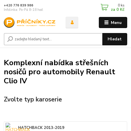
0
ks
+420 776 839 986
za
0 Kč
Infolinka: Po-Pá 8-18 hod.
Menu
Hledat
Komplexní nabídka střešních
nosičů pro automobily Renault
Clio IV
Zvolte typ karoserie
HATCHBACK 2013-2019