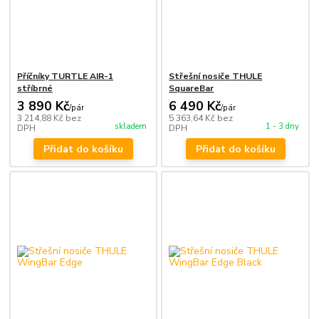
Příčníky TURTLE AIR-1
Střešní nosiče THULE
stříbrné
SquareBar
3 890 Kč
6 490 Kč
/
pár
/
pár
3 214,88 Kč
bez
5 363,64 Kč
bez
skladem
1 - 3 dny
DPH
DPH
Přidat do košíku
Přidat do košíku