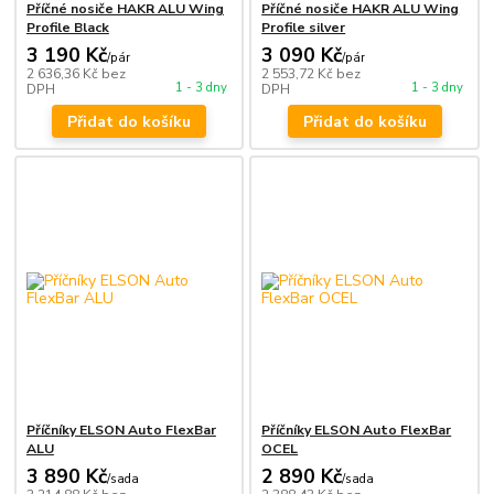
Příčné nosiče HAKR ALU Wing
Příčné nosiče HAKR ALU Wing
Profile Black
Profile silver
3 190 Kč
3 090 Kč
/
pár
/
pár
2 636,36 Kč
bez
2 553,72 Kč
bez
1 - 3 dny
1 - 3 dny
DPH
DPH
Přidat do košíku
Přidat do košíku
Příčníky ELSON Auto FlexBar
Příčníky ELSON Auto FlexBar
ALU
OCEL
3 890 Kč
2 890 Kč
/
sada
/
sada