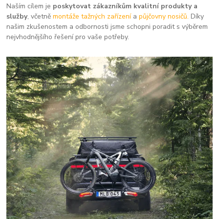
Naším cílem je
poskytovat zákazníkům kvalitní produkty a
služby
, včetně
montáže tažných zařízení
a
půjčovny nosičů.
Díky
našim zkušenostem a odbornosti jsme schopni poradit s výběrem
nejvhodnějšího řešení pro vaše potřeby.