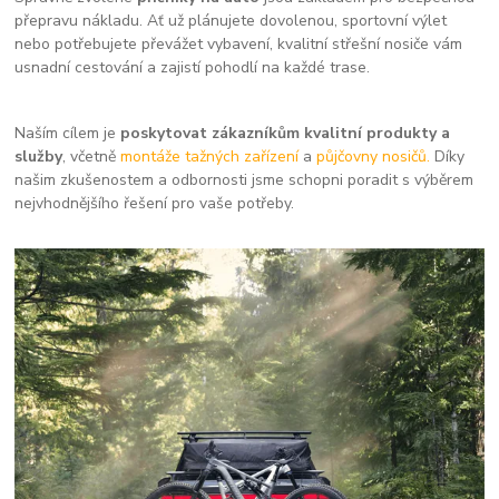
přepravu nákladu. Ať už plánujete dovolenou, sportovní výlet
nebo potřebujete převážet vybavení, kvalitní střešní nosiče vám
usnadní cestování a zajistí pohodlí na každé trase.
Naším cílem je
poskytovat zákazníkům kvalitní produkty a
služby
, včetně
montáže tažných zařízení
a
půjčovny nosičů.
Díky
našim zkušenostem a odbornosti jsme schopni poradit s výběrem
nejvhodnějšího řešení pro vaše potřeby.