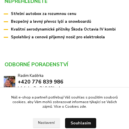
NEPŘEHLÉDNĚTE
Střešní autobox za rozumnou cenu
Bezpečný a levný převoz lyží a snowboardů
Kvalitní aerodynamické příčníky Škoda Octavia IV kombi
Spolehlivý a cenově příjemný nosič pro elektrokola
ODBORNÉ PORADENSTVÍ
Radim Kaděrka
+420 776 839 986
Infolinka: Po-Pá 8-18 hod.
Náš e-shop a partneři potřebují Váš souhlas s použitím souborů
info@pricniky.cz
cookies, aby Vám mohli zobrazovat informace týkající se Vašich
zájmů. Více o Cookies
zde
.
Souhlasím
Nastavení