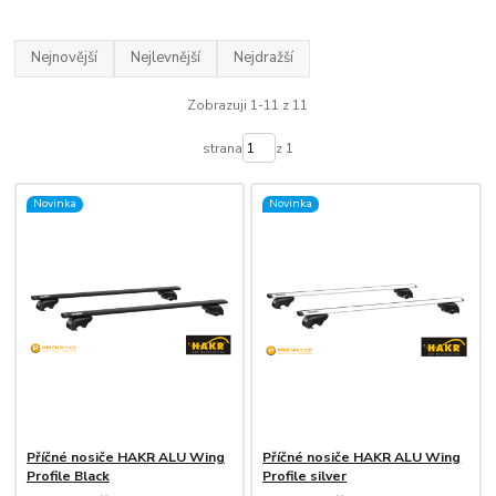
Nejnovější
Nejlevnější
Nejdražší
Zobrazuji 1-11 z 11
strana
z 1
Novinka
Novinka
Příčné nosiče HAKR ALU Wing
Příčné nosiče HAKR ALU Wing
Profile Black
Profile silver