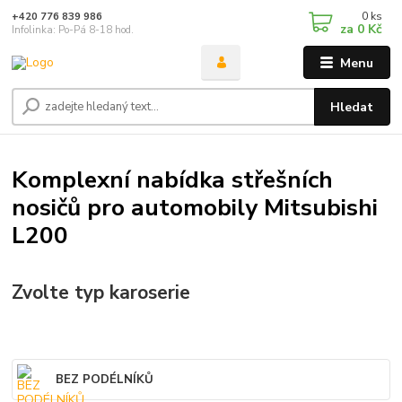
0
ks
+420 776 839 986
za
0 Kč
Infolinka: Po-Pá 8-18 hod.
Menu
Hledat
Komplexní nabídka střešních
nosičů pro automobily Mitsubishi
L200
Zvolte typ karoserie
BEZ PODÉLNÍKŮ