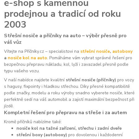
e-shop s kamennou
prodejnou a tradicí od roku
2003
Střešní nosiče a příčníky na auto – výběr přesně pro
váš vůz
Vítejte na Příčníky.cz – specialistovi na
střešní nosiče
,
autoboxy
a
nosiče kol na auto
. Pomáháme vám vybrat správné řešení pro
bezpečnou přepravu nákladu, kol, lyží i zavazadel přesně podle
typu vašeho vozu.
V naší nabídce najdete kvalitní
střešní nosiče (příčníky)
pro vozy
s hagusy, fixpointy i hladkou střechou. Díky přesné kompatibilitě
podle značky, modelu a roku výroby snadno vyberete nosiče, které
perfektně sedí na váš automobil a zajistí maximální bezpečnost při
jízdě.
Kompletní řešení pro přepravu na střeše i za autem
Kromě příčníků nabízíme také:
nosiče kol na tažné zařízení, střechu i zadní dveře
střešní boxy (autoboxy)
pro dovolenou i každodenní