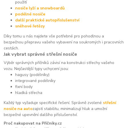
použití
nosiče lyží a snowboardů
podélné nosiče
další praktické autopříslušenství
sněhové řetězy
Díky tomu u nás najdete vše potřebné pro pohodlnou a
bezpečnou přepravu vašeho vybavení na soukromých i pracovních
cestách.
Jak vybrat správné střešní nosiče
Výběr správných příčníků závisí na konstrukci střechy vašeho
vozu. Nejčastější typy uchycení jsou:
hagusy (podélníky)
integrované podélníky
fixní body
hladká střecha
Každý typ vyžaduje specifické řešení. Správně zvolené
střešní
nosiče na auto
zajistí stabilitu, minimalizují hluk a umožní
bezpečné upevnění dalšího příslušenství.
Proč nakupovat na Příčníky.cz