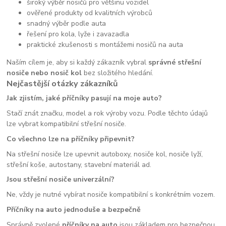
široký výběr nosičů pro většinu vozidel
ověřené produkty od kvalitních výrobců
snadný výběr podle auta
řešení pro kola, lyže i zavazadla
praktické zkušenosti s montážemi nosičů na auta
Naším cílem je, aby si každý zákazník vybral
správné střešní
nosiče nebo nosič kol
bez složitého hledání.
Nejčastější otázky zákazníků
Jak zjistím, jaké příčníky pasují na moje auto?
Stačí znát značku, model a rok výroby vozu. Podle těchto údajů
lze vybrat kompatibilní střešní nosiče.
Co všechno lze na příčníky připevnit?
Na střešní nosiče lze upevnit autoboxy, nosiče kol, nosiče lyží,
střešní koše, autostany, stavební materiál ad.
Jsou střešní nosiče univerzální?
Ne, vždy je nutné vybírat nosiče kompatibilní s konkrétním vozem.
Příčníky na auto jednoduše a bezpečně
Správně zvolené
příčníky na auto
jsou základem pro bezpečnou