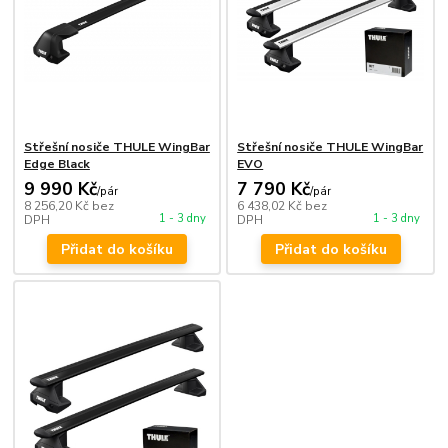
Střešní nosiče THULE WingBar
Střešní nosiče THULE WingBar
Edge Black
EVO
9 990 Kč
7 790 Kč
/
pár
/
pár
8 256,20 Kč
bez
6 438,02 Kč
bez
1 - 3 dny
1 - 3 dny
DPH
DPH
Přidat do košíku
Přidat do košíku