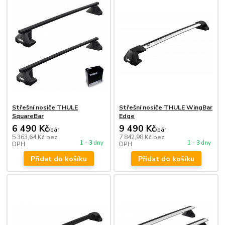
Střešní nosiče THULE
Střešní nosiče THULE WingBar
SquareBar
Edge
6 490 Kč
9 490 Kč
/
pár
/
pár
5 363,64 Kč
bez
7 842,98 Kč
bez
1 - 3 dny
1 - 3 dny
DPH
DPH
Přidat do košíku
Přidat do košíku