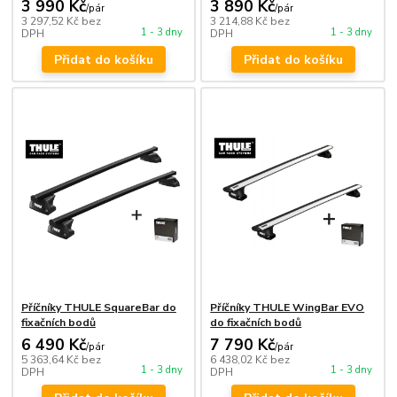
3 990 Kč
3 890 Kč
/
pár
/
pár
3 297,52 Kč
bez
3 214,88 Kč
bez
1 - 3 dny
1 - 3 dny
DPH
DPH
Přidat do košíku
Přidat do košíku
Příčníky THULE SquareBar do
Příčníky THULE WingBar EVO
fixačních bodů
do fixačních bodů
6 490 Kč
7 790 Kč
/
pár
/
pár
5 363,64 Kč
bez
6 438,02 Kč
bez
1 - 3 dny
1 - 3 dny
DPH
DPH