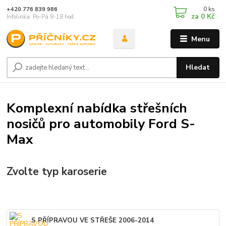
0
ks
+420 776 839 986
za
0 Kč
Infolinka: Po-Pá 8-18 hod.
Menu
Hledat
Komplexní nabídka střešních
nosičů pro automobily Ford S-
Max
Zvolte typ karoserie
S PŘÍPRAVOU VE STŘEŠE 2006-2014