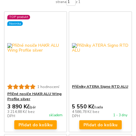
strana
z 1
TOP produkt
Novinka
Příčníky ATERA Signo RTD ALU
1 hodnocení
Příčné nosiče HAKR ALU Wing
Profile silver
3 890 Kč
5 550 Kč
/
pár
/
sada
3 214,88 Kč
bez
4 586,78 Kč
bez
skladem
1 - 3 dny
DPH
DPH
Přidat do košíku
Přidat do košíku