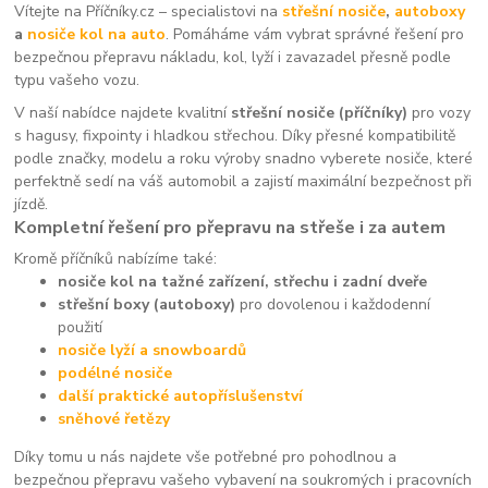
Vítejte na Příčníky.cz – specialistovi na
střešní nosiče
,
autoboxy
a
nosiče kol na auto
. Pomáháme vám vybrat správné řešení pro
bezpečnou přepravu nákladu, kol, lyží i zavazadel přesně podle
typu vašeho vozu.
V naší nabídce najdete kvalitní
střešní nosiče (příčníky)
pro vozy
s hagusy, fixpointy i hladkou střechou. Díky přesné kompatibilitě
podle značky, modelu a roku výroby snadno vyberete nosiče, které
perfektně sedí na váš automobil a zajistí maximální bezpečnost při
jízdě.
Kompletní řešení pro přepravu na střeše i za autem
Kromě příčníků nabízíme také:
nosiče kol na tažné zařízení, střechu i zadní dveře
střešní boxy (autoboxy)
pro dovolenou i každodenní
použití
nosiče lyží a snowboardů
podélné nosiče
další praktické autopříslušenství
sněhové řetězy
Díky tomu u nás najdete vše potřebné pro pohodlnou a
bezpečnou přepravu vašeho vybavení na soukromých i pracovních