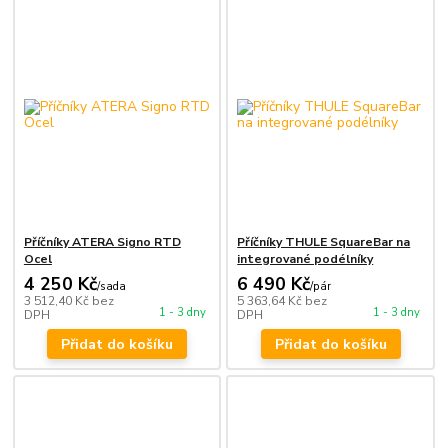
Příčníky ATERA Signo RTD
Příčníky THULE SquareBar na
Ocel
integrované podélníky
4 250 Kč
6 490 Kč
/
sada
/
pár
3 512,40 Kč
bez
5 363,64 Kč
bez
1 - 3 dny
1 - 3 dny
DPH
DPH
Přidat do košíku
Přidat do košíku