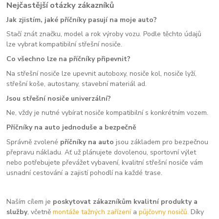
Nejčastější otázky zákazníků
Jak zjistím, jaké příčníky pasují na moje auto?
Stačí znát značku, model a rok výroby vozu. Podle těchto údajů
lze vybrat kompatibilní střešní nosiče.
Co všechno lze na příčníky připevnit?
Na střešní nosiče lze upevnit autoboxy, nosiče kol, nosiče lyží,
střešní koše, autostany, stavební materiál ad.
Jsou střešní nosiče univerzální?
Ne, vždy je nutné vybírat nosiče kompatibilní s konkrétním vozem.
Příčníky na auto jednoduše a bezpečně
Správně zvolené
příčníky na auto
jsou základem pro bezpečnou
přepravu nákladu. Ať už plánujete dovolenou, sportovní výlet
nebo potřebujete převážet vybavení, kvalitní střešní nosiče vám
usnadní cestování a zajistí pohodlí na každé trase.
Naším cílem je
poskytovat zákazníkům kvalitní produkty a
služby
, včetně
montáže tažných zařízení
a
půjčovny nosičů.
Díky