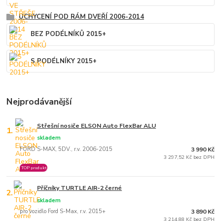
UCHYCENÍ POD RÁM DVEŘÍ 2006-2014
BEZ PODÉLNÍKŮ 2015+
S PODÉLNÍKY 2015+
Nejprodávanější
Střešní nosiče ELSON Auto FlexBar ALU
1.
skladem
FORD S-MAX, 5DV., r.v. 2006-2015
3 990 Kč
3 297,52 Kč bez DPH
TOP produkt
Příčníky TURTLE AIR-2 černé
2.
skladem
pro vozidlo Ford S-Max, r.v. 2015+
3 890 Kč
3 214,88 Kč bez DPH