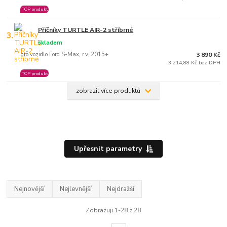
TOP produkt
Příčníky TURTLE AIR-2 stříbrné
3.
skladem
pro vozidlo Ford S-Max, r.v. 2015+
3 890 Kč
3 214,88 Kč bez DPH
TOP produkt
zobrazit více produktů
Upřesnit parametry
Nejnovější
Nejlevnější
Nejdražší
Zobrazuji 1-28 z 28