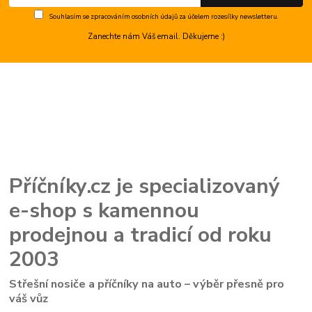
Souhlasím se
zpracováním osobních údajů
za účelem rozesílky newsletteru.
Zanechte nám Váš email. Děkujeme :)
Příčníky.cz je specializovaný
e-shop s kamennou
prodejnou a tradicí od roku
2003
Střešní nosiče a příčníky na auto – výběr přesně pro
váš vůz