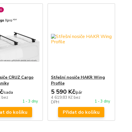
t
osiče CRUZ Cargo
Střešní nosiče HAKR Wing
sníky
Profile
č
5 590 Kč
/
sada
/
pár
č
bez
4 619,83 Kč
bez
1 - 3 dny
1 - 3 dny
DPH
at do košíku
Přidat do košíku