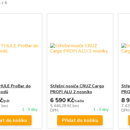
 z 6
THULE ProBar do
Střešní nosiče CRUZ Cargo
Stře
bodů
PROFI ALU 2 nosníky
PRO
č
6 590 Kč
8 
/
pár
/
sada
č
bez
5 446,28 Kč
bez
7 42
1 - 3 dny
1 - 3 dny
DPH
DPH
at do košíku
Přidat do košíku