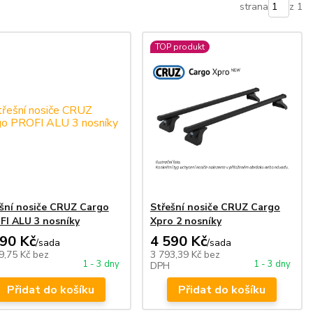
strana
z 1
TOP produkt
šní nosiče CRUZ Cargo
Střešní nosiče CRUZ Cargo
FI ALU 3 nosníky
Xpro 2 nosníky
990 Kč
4 590 Kč
/
sada
/
sada
9,75 Kč
bez
3 793,39 Kč
bez
1 - 3 dny
1 - 3 dny
DPH
Přidat do košíku
Přidat do košíku