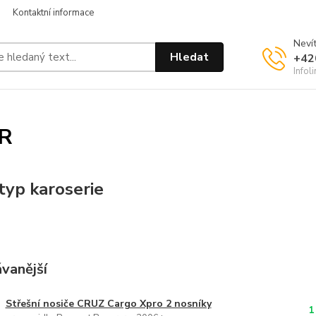
Kontaktní informace
Nevít
Hledat
+42
Infol
R
typ karoserie
vanější
Střešní nosiče CRUZ Cargo Xpro 2 nosníky
1