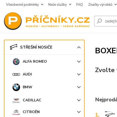
Všeobecné podmínky
Naše služby
FAQ
Značky výrobků
STŘEŠNÍ NOSIČE
BOXE
ALFA ROMEO
Zvolte 
AUDI
BMW
Nejprodá
CADILLAC
CITROËN
1.