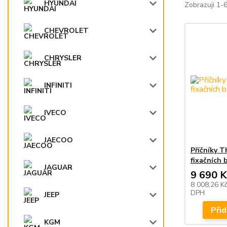
HYUNDAI
Zobrazuji 1-6
CHEVROLET
CHRYSLER
INFINITI
IVECO
JAECOO
Příčníky 
fixačních 
JAGUAR
9 690 K
8 008,26 K
DPH
JEEP
Přid
KGM