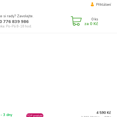
Přihlášení
e si rady? Zavolejte.
0
ks
0 776 839 986
za
0 Kč
inka: Po-Pá 8-18 hod.
4 590 Kč
 - 3 dny
TOP produkt