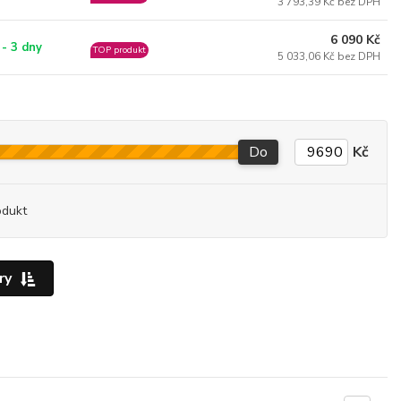
3 793,39 Kč bez DPH
6 090 Kč
 - 3 dny
TOP produkt
5 033,06 Kč bez DPH
Do
Kč
odukt
ry