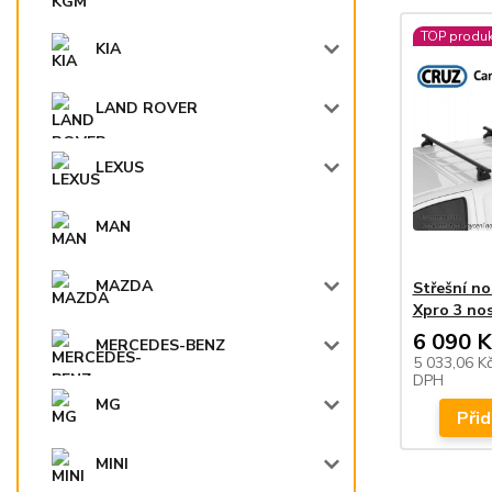
TOP produk
KIA
LAND ROVER
LEXUS
MAN
MAZDA
Střešní n
Xpro 3 no
6 090 K
MERCEDES-BENZ
5 033,06 K
DPH
MG
Přid
MINI