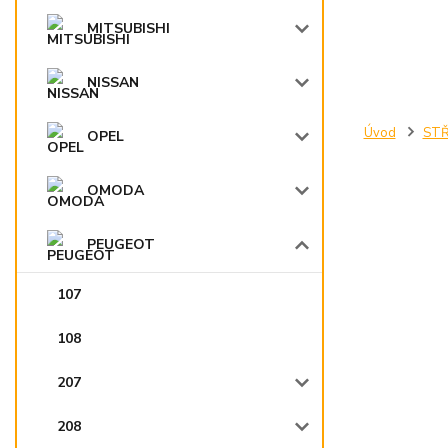
MITSUBISHI
NISSAN
Úvod
STŘ
OPEL
OMODA
PEUGEOT
107
108
207
208