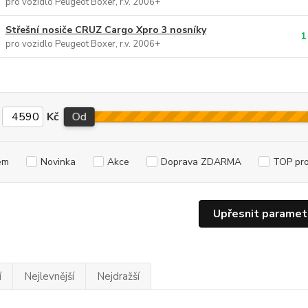
pro vozidlo Peugeot Boxer, r.v. 2006+
Střešní nosiče CRUZ Cargo Xpro 3 nosníky
1
pro vozidlo Peugeot Boxer, r.v. 2006+
Kč
Od
em
Novinka
Akce
Doprava ZDARMA
TOP pr
Upřesnit paramet
í
Nejlevnější
Nejdražší