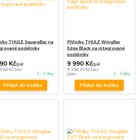
níky THULE SquareBar na
Příčníky THULE WingBar
grované podélníky
Edge Black na integrované
podélníky
490 Kč
9 990 Kč
/
pár
/
pár
3,64 Kč
bez
8 256,20 Kč
bez
1 - 3 dny
1 - 3 dny
DPH
Přidat do košíku
Přidat do košíku