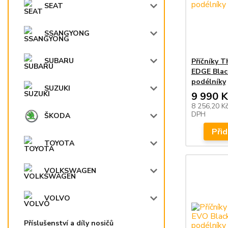
SEAT
SSANGYONG
SUBARU
Příčníky 
EDGE Blac
podélníky
SUZUKI
9 990 K
8 256,20 K
DPH
ŠKODA
Přid
TOYOTA
VOLKSWAGEN
VOLVO
Příslušenství a díly nosičů