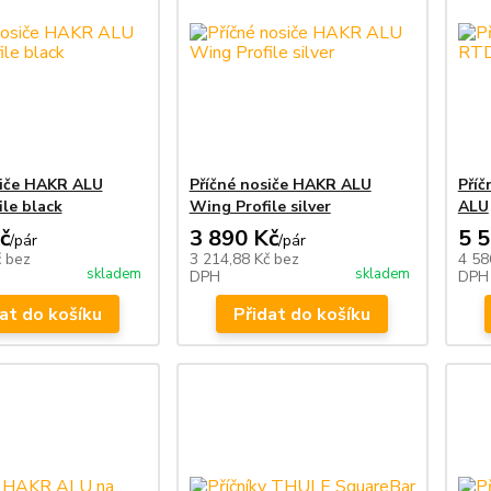
siče HAKR ALU
Příčné nosiče HAKR ALU
Pří
le black
Wing Profile silver
ALU
č
3 890 Kč
5 
/
pár
/
pár
č
bez
3 214,88 Kč
bez
4 58
skladem
skladem
DPH
DPH
at do košíku
Přidat do košíku