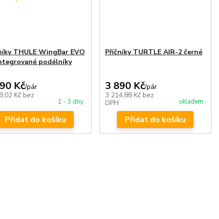
čníky THULE WingBar EVO
Příčníky TURTLE AIR-2 černé
ntegrované podélníky
790 Kč
3 890 Kč
/
pár
/
pár
8,02 Kč
bez
3 214,88 Kč
bez
1 - 3 dny
skladem
DPH
Přidat do košíku
Přidat do košíku