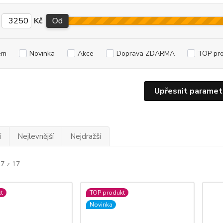
Kč
Od
em
Novinka
Akce
Doprava ZDARMA
TOP pr
Upřesnit paramet
í
Nejlevnější
Nejdražší
17 z 17
t
TOP produkt
Novinka