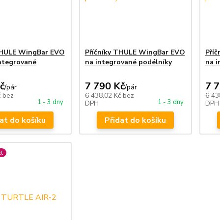
THULE WingBar EVO
Příčníky THULE WingBar EVO
Pří
integrované
na integrované podélníky
na i
č
7 790 Kč
7 
/
pár
/
pár
č
bez
6 438,02 Kč
bez
6 43
1 - 3 dny
1 - 3 dny
DPH
DPH
at do košíku
Přidat do košíku
t