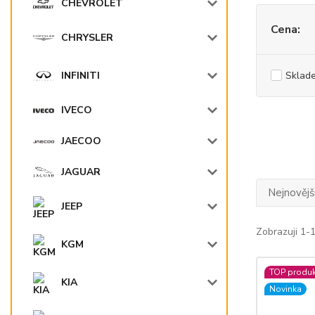
CHEVROLET
Cena:
CHRYSLER
Sklad
INFINITI
IVECO
JAECOO
JAGUAR
Nejnovějš
JEEP
Zobrazuji 1-
KGM
TOP produk
KIA
Novinka