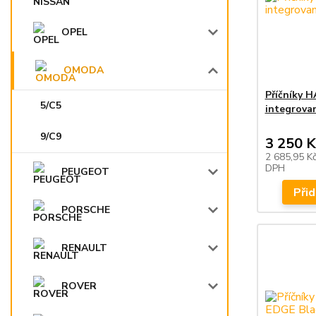
OPEL
OMODA
Příčníky 
5/C5
integrova
9/C9
3 250 K
2 685,95 K
DPH
PEUGEOT
Přid
PORSCHE
RENAULT
ROVER