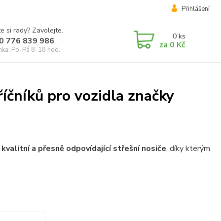
Přihlášení
e si rady? Zavolejte.
0
ks
0 776 839 986
za
0 Kč
inka: Po-Pá 8-18 hod.
íčníků pro vozidla značky
 kvalitní a přesně odpovídající střešní nosiče
, díky kterým