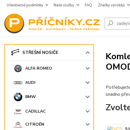
Všeobecné podmínky
Naše služby
FAQ
Značky výrobků
STŘEŠNÍ NOSIČE
Komle
OMO
ALFA ROMEO
AUDI
Potřebujete
snadno přev
BMW
Zvolt
CADILLAC
CITROËN
5/