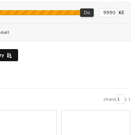
Do
Kč
odukt
ry
strana
z 1