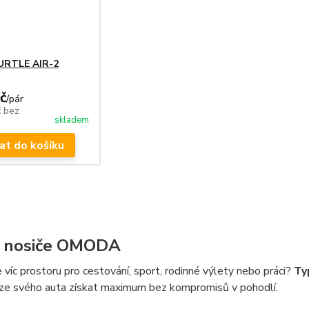
TURTLE AIR-2
č
/
pár
č
bez
skladem
at do košíku
í nosiče OMODA
víc prostoru pro cestování, sport, rodinné výlety nebo práci?
Ty
 ze svého auta získat maximum bez kompromisů v pohodlí.