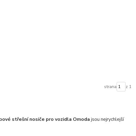
strana
z 1
pové střešní nosiče pro vozidla Omoda
jsou nejrychlejší