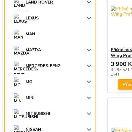
LAND ROVER
LEXUS
MAN
Příčné no
MAZDA
Wing Profi
3 990 K
MERCEDES-BENZ
3 297,52 K
DPH
MG
Přid
MINI
MITSUBISHI
NISSAN