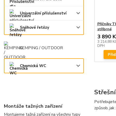
Univerzální příslušenství
Příčníky 
Sněhové řetězy
stříbrné
3 890 K
3 214,88 K
DPH
KEMPING / OUTDOOR
Přid
Chemická WC
Střešn
Potřebujete 
Montáže tažných zařízení
způsob, jak
Montujeme tažná zařízení na všechny typy