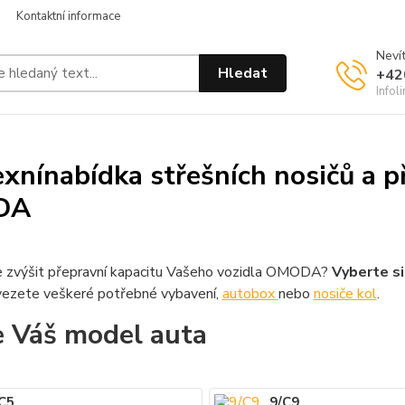
Kontaktní informace
Nevít
Hledat
+42
Infol
xnínabídka střešních nosičů a př
DA
 zvýšit přepravní kapacitu Vašeho vozidla OMODA?
Vyberte si
ezete veškeré potřebné vybavení,
autobox
nebo
nosiče kol
.
e Váš model auta
C5
9/C9