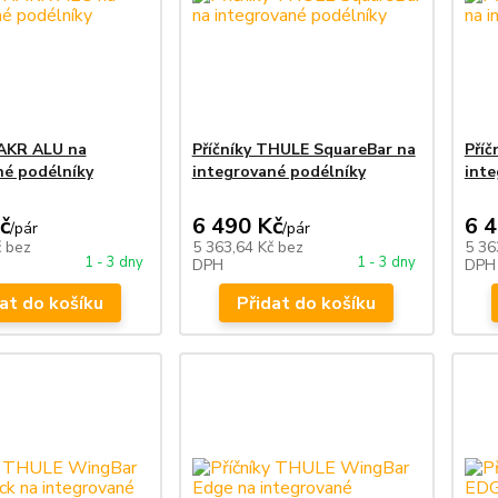
HAKR ALU na
Příčníky THULE SquareBar na
Příč
né podélníky
integrované podélníky
inte
č
6 490 Kč
6 
/
pár
/
pár
č
bez
5 363,64 Kč
bez
5 36
1 - 3 dny
1 - 3 dny
DPH
DPH
at do košíku
Přidat do košíku