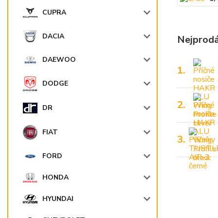
CUPRA
DACIA
Nejprodá
DAEWOO
1.
DODGE
2.
DR
FIAT
3.
FORD
HONDA
HYUNDAI