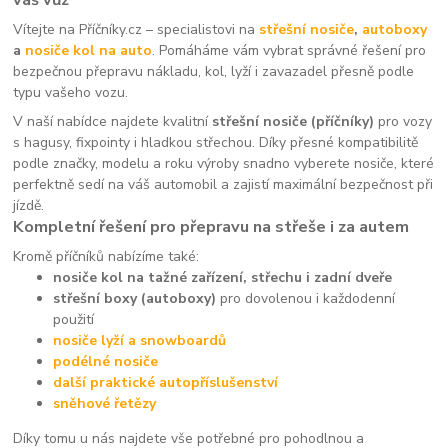
Vítejte na Příčníky.cz – specialistovi na
střešní nosiče
,
autoboxy
a
nosiče kol na auto
. Pomáháme vám vybrat správné řešení pro
bezpečnou přepravu nákladu, kol, lyží i zavazadel přesně podle
typu vašeho vozu.
V naší nabídce najdete kvalitní
střešní nosiče (příčníky)
pro vozy
s hagusy, fixpointy i hladkou střechou. Díky přesné kompatibilitě
podle značky, modelu a roku výroby snadno vyberete nosiče, které
perfektně sedí na váš automobil a zajistí maximální bezpečnost při
jízdě.
Kompletní řešení pro přepravu na střeše i za autem
Kromě příčníků nabízíme také:
nosiče kol na tažné zařízení, střechu i zadní dveře
střešní boxy (autoboxy)
pro dovolenou i každodenní
použití
nosiče lyží a snowboardů
podélné nosiče
další praktické autopříslušenství
sněhové řetězy
Díky tomu u nás najdete vše potřebné pro pohodlnou a