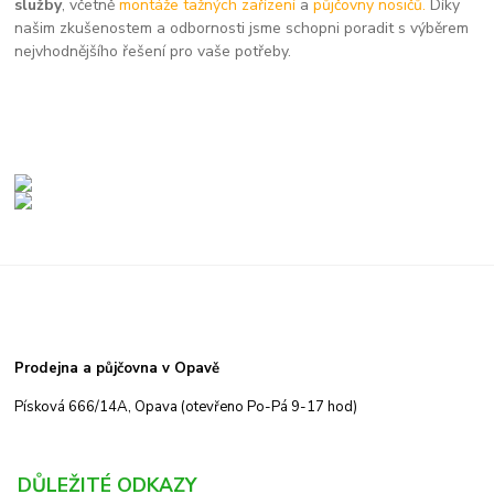
služby
, včetně
montáže tažných zařízení
a
půjčovny nosičů.
Díky
našim zkušenostem a odbornosti jsme schopni poradit s výběrem
nejvhodnějšího řešení pro vaše potřeby.
Prodejna a půjčovna v Opavě
Písková 666/14A, Opava (otevřeno Po-Pá 9-17 hod)
DŮLEŽITÉ ODKAZY