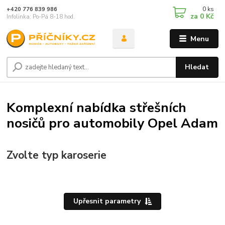
0
ks
+420 776 839 986
za
0 Kč
Infolinka: Po-Pá 8-18 hod.
Menu
Hledat
Komplexní nabídka střešních
nosičů pro automobily Opel Adam
Zvolte typ karoserie
Upřesnit parametry