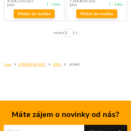
4 504,13 Kč
bez
3 264,46 Kč
bez
1 - 3 dny
1 - 3 dny
DPH
DPH
Přidat do košíku
Přidat do košíku
strana
z 1
Úvod
STŘEŠNÍ NOSIČE
OPEL
ADAM
Máte zájem o novinky od nás?