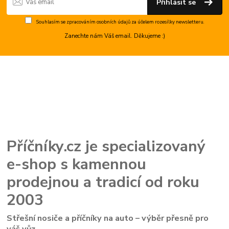
Přihlásit se
Souhlasím se
zpracováním osobních údajů
za účelem rozesílky newsletteru.
Zanechte nám Váš email. Děkujeme :)
Příčníky.cz je specializovaný
e-shop s kamennou
prodejnou a tradicí od roku
2003
Střešní nosiče a příčníky na auto – výběr přesně pro
váš vůz