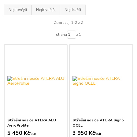
Nejnovější
Nejlevnější
Nejdražší
Zobrazuji 1-2 z 2
strana
z 1
Střešní nosiče ATERA ALU
Střešní nosiče ATERA Signo
AeroProfile
OCEL
5 450 Kč
3 950 Kč
/
pár
/
pár