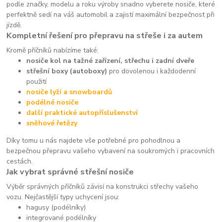
podle značky, modelu a roku výroby snadno vyberete nosiče, které
perfektně sedí na váš automobil a zajistí maximální bezpečnost při
jízdě.
Kompletní řešení pro přepravu na střeše i za autem
Kromě příčníků nabízíme také:
nosiče kol na tažné zařízení, střechu i zadní dveře
střešní boxy (autoboxy)
pro dovolenou i každodenní
použití
nosiče lyží a snowboardů
podélné nosiče
další praktické autopříslušenství
sněhové řetězy
Díky tomu u nás najdete vše potřebné pro pohodlnou a
bezpečnou přepravu vašeho vybavení na soukromých i pracovních
cestách.
Jak vybrat správné střešní nosiče
Výběr správných příčníků závisí na konstrukci střechy vašeho
vozu. Nejčastější typy uchycení jsou:
hagusy (podélníky)
integrované podélníky