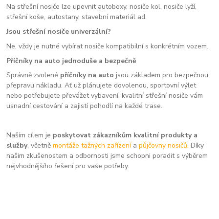
Na střešní nosiče lze upevnit autoboxy, nosiče kol, nosiče lyží,
střešní koše, autostany, stavební materiál ad.
Jsou střešní nosiče univerzální?
Ne, vždy je nutné vybírat nosiče kompatibilní s konkrétním vozem.
Příčníky na auto jednoduše a bezpečně
Správně zvolené
příčníky na auto
jsou základem pro bezpečnou
přepravu nákladu. Ať už plánujete dovolenou, sportovní výlet
nebo potřebujete převážet vybavení, kvalitní střešní nosiče vám
usnadní cestování a zajistí pohodlí na každé trase.
Naším cílem je
poskytovat zákazníkům kvalitní produkty a
služby
, včetně
montáže tažných zařízení
a
půjčovny nosičů.
Díky
našim zkušenostem a odbornosti jsme schopni poradit s výběrem
nejvhodnějšího řešení pro vaše potřeby.