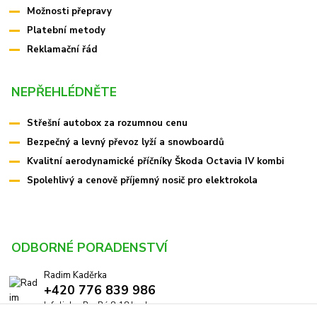
Možnosti přepravy
Platební metody
Reklamační řád
NEPŘEHLÉDNĚTE
Střešní autobox za rozumnou cenu
Bezpečný a levný převoz lyží a snowboardů
Kvalitní aerodynamické příčníky Škoda Octavia IV kombi
Spolehlivý a cenově příjemný nosič pro elektrokola
ODBORNÉ PORADENSTVÍ
Radim Kaděrka
+420 776 839 986
Infolinka: Po-Pá 8-18 hod.