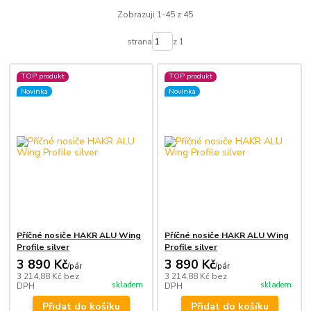
Zobrazuji 1-45 z 45
strana
z 1
TOP produkt
TOP produkt
Novinka
Novinka
Příčné nosiče HAKR ALU Wing
Příčné nosiče HAKR ALU Wing
Profile silver
Profile silver
3 890 Kč
3 890 Kč
/
pár
/
pár
3 214,88 Kč
bez
3 214,88 Kč
bez
skladem
skladem
DPH
DPH
Přidat do košíku
Přidat do košíku