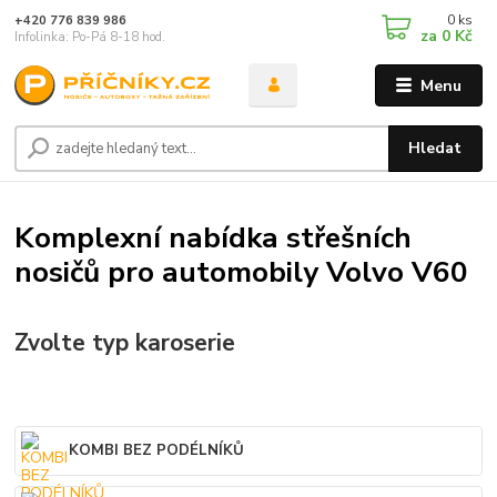
0
ks
+420 776 839 986
za
0 Kč
Infolinka: Po-Pá 8-18 hod.
Menu
Hledat
Komplexní nabídka střešních
nosičů pro automobily Volvo V60
Zvolte typ karoserie
KOMBI BEZ PODÉLNÍKŮ