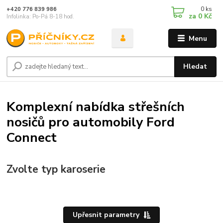
0
ks
+420 776 839 986
za
0 Kč
Infolinka: Po-Pá 8-18 hod.
Menu
Hledat
Komplexní nabídka střešních
nosičů pro automobily Ford
Connect
Zvolte typ karoserie
Upřesnit parametry