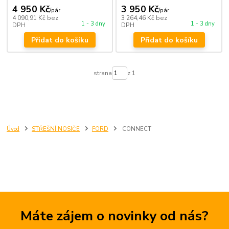
4 950 Kč
3 950 Kč
/
pár
/
pár
4 090,91 Kč
bez
3 264,46 Kč
bez
1 - 3 dny
1 - 3 dny
DPH
DPH
Přidat do košíku
Přidat do košíku
strana
z 1
Úvod
STŘEŠNÍ NOSIČE
FORD
CONNECT
Máte zájem o novinky od nás?