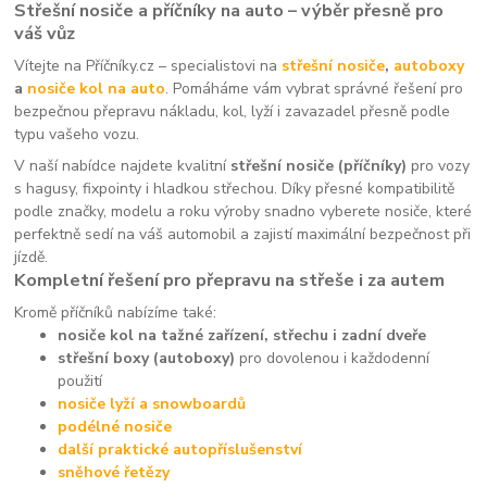
Střešní nosiče a příčníky na auto – výběr přesně pro
váš vůz
Vítejte na Příčníky.cz – specialistovi na
střešní nosiče
,
autoboxy
a
nosiče kol na auto
. Pomáháme vám vybrat správné řešení pro
bezpečnou přepravu nákladu, kol, lyží i zavazadel přesně podle
typu vašeho vozu.
V naší nabídce najdete kvalitní
střešní nosiče (příčníky)
pro vozy
s hagusy, fixpointy i hladkou střechou. Díky přesné kompatibilitě
podle značky, modelu a roku výroby snadno vyberete nosiče, které
perfektně sedí na váš automobil a zajistí maximální bezpečnost při
jízdě.
Kompletní řešení pro přepravu na střeše i za autem
Kromě příčníků nabízíme také:
nosiče kol na tažné zařízení, střechu i zadní dveře
střešní boxy (autoboxy)
pro dovolenou i každodenní
použití
nosiče lyží a snowboardů
podélné nosiče
další praktické autopříslušenství
sněhové řetězy