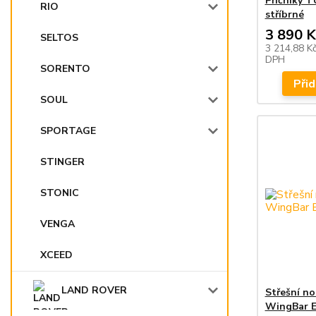
Příčníky 
RIO
stříbrné
3 890 K
SELTOS
3 214,88 K
DPH
SORENTO
Přid
SOUL
SPORTAGE
STINGER
STONIC
VENGA
XCEED
LAND ROVER
Střešní n
WingBar 