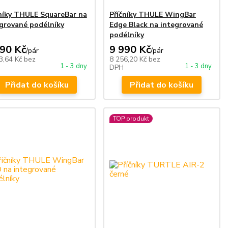
níky THULE SquareBar na
Příčníky THULE WingBar
grované podélníky
Edge Black na integrované
podélníky
490 Kč
9 990 Kč
/
pár
/
pár
3,64 Kč
bez
8 256,20 Kč
bez
1 - 3 dny
1 - 3 dny
DPH
Přidat do košíku
Přidat do košíku
TOP produkt