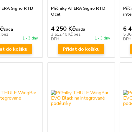
ATERA Signo RTD
Příčníky ATERA Signo RTD
Příč
Ocel
inte
č
4 250 Kč
6 
/
sada
/
sada
č
bez
3 512,40 Kč
bez
5 36
1 - 3 dny
1 - 3 dny
DPH
DPH
at do košíku
Přidat do košíku