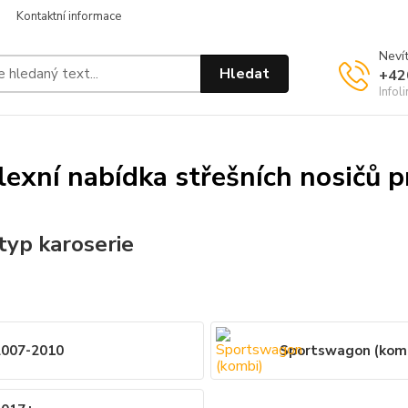
Kontaktní informace
Nevít
Hledat
+42
Infol
exní nabídka střešních nosičů 
typ karoserie
2007-2010
Sportswagon (kom