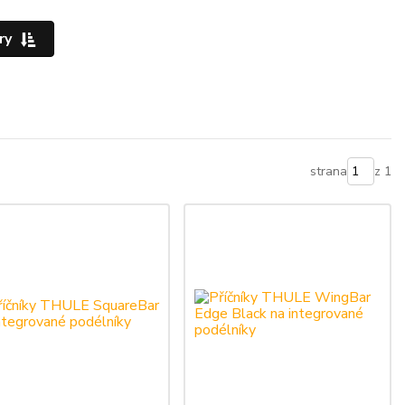
ry
strana
z 1