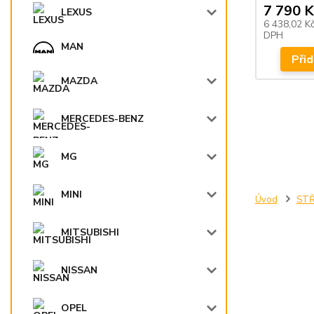
7 790 K
LEXUS
6 438,02 K
DPH
MAN
Přid
MAZDA
MERCEDES-BENZ
MG
MINI
Úvod
STŘ
MITSUBISHI
NISSAN
OPEL