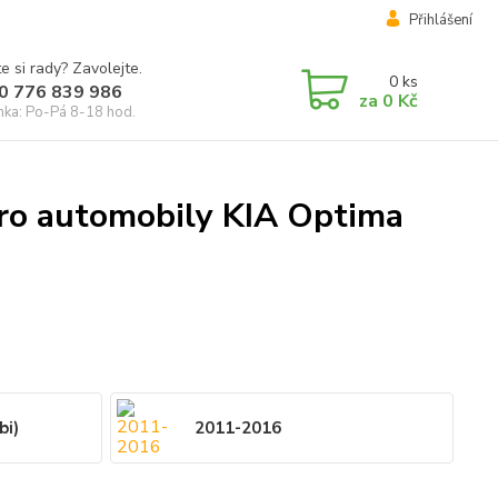
Přihlášení
e si rady? Zavolejte.
0
ks
0 776 839 986
za
0 Kč
inka: Po-Pá 8-18 hod.
pro automobily KIA Optima
bi)
2011-2016