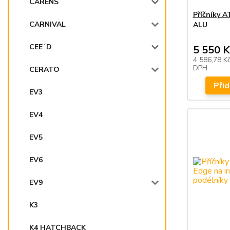
CARENS
Příčníky 
CARNIVAL
ALU
CEE´D
5 550 K
4 586,78 K
DPH
CERATO
Přid
EV3
EV4
EV5
EV6
EV9
K3
K4 HATCHBACK