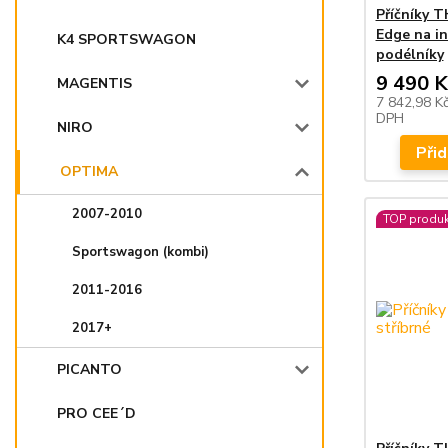
Příčníky 
Edge na i
K4 SPORTSWAGON
podélníky
9 490 K
MAGENTIS
7 842,98 K
DPH
NIRO
Přid
OPTIMA
2007-2010
TOP produk
Sportswagon (kombi)
2011-2016
2017+
PICANTO
PRO CEE´D