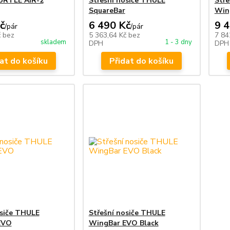
TURTLE AIR-2
Střešní nosiče THULE
Stře
SquareBar
Win
č
6 490 Kč
9 
/
pár
/
pár
č
bez
5 363,64 Kč
bez
7 84
skladem
1 - 3 dny
DPH
DPH
at do košíku
Přidat do košíku
osiče THULE
Střešní nosiče THULE
EVO
WingBar EVO Black