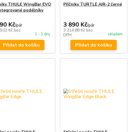
čníky THULE WingBar EVO
Příčníky TURTLE AIR-2 černé
ntegrované podélníky
790 Kč
3 890 Kč
/
pár
/
pár
8,02 Kč
bez
3 214,88 Kč
bez
1 - 3 dny
skladem
DPH
Přidat do košíku
Přidat do košíku