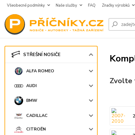
Všeobecné podmínky
Naše služby
FAQ
Značky výrobků
STŘEŠNÍ NOSIČE
Kompl
ALFA ROMEO
Zvolte 
AUDI
BMW
CADILLAC
CITROËN