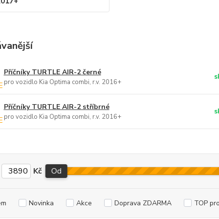
2017+
vanější
Příčníky TURTLE AIR-2 černé
s
pro vozidlo Kia Optima combi, r.v. 2016+
Příčníky TURTLE AIR-2 stříbrné
s
pro vozidlo Kia Optima combi, r.v. 2016+
Kč
Od
em
Novinka
Akce
Doprava ZDARMA
TOP pr