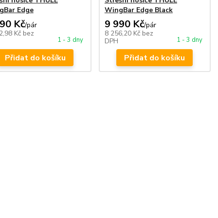
šní nosiče THULE
Střešní nosiče THULE
gBar Edge
WingBar Edge Black
490 Kč
9 990 Kč
/
pár
/
pár
2,98 Kč
bez
8 256,20 Kč
bez
1 - 3 dny
1 - 3 dny
DPH
Přidat do košíku
Přidat do košíku