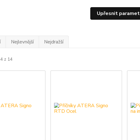
Upřesnit paramet
í
Nejlevnější
Nejdražší
14 z 14