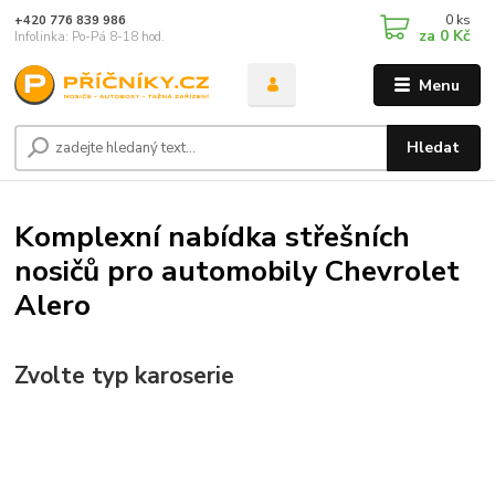
0
ks
+420 776 839 986
za
0 Kč
Infolinka: Po-Pá 8-18 hod.
Menu
Hledat
Komplexní nabídka střešních
nosičů pro automobily Chevrolet
Alero
Zvolte typ karoserie