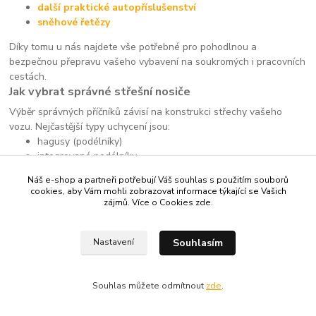
další praktické autopříslušenství
sněhové řetězy
Díky tomu u nás najdete vše potřebné pro pohodlnou a
bezpečnou přepravu vašeho vybavení na soukromých i pracovních
cestách.
Jak vybrat správné střešní nosiče
Výběr správných příčníků závisí na konstrukci střechy vašeho
vozu. Nejčastější typy uchycení jsou:
hagusy (podélníky)
integrované podélníky
fixní body
Náš e-shop a partneři potřebují Váš souhlas s použitím souborů
hladká střecha
cookies, aby Vám mohli zobrazovat informace týkající se Vašich
zájmů. Více o Cookies
zde
.
Každý typ vyžaduje specifické řešení. Správně zvolené
střešní
nosiče na auto
zajistí stabilitu, minimalizují hluk a umožní
bezpečné upevnění dalšího příslušenství.
Souhlasím
Nastavení
Proč nakupovat na Příčníky.cz
široký výběr nosičů pro většinu vozidel
Souhlas můžete odmítnout
zde
.
ověřené produkty od kvalitních výrobců
snadný výběr podle auta