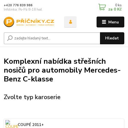
0
ks
+420 776 839 986
za
0 Kč
Infolinka: Po-Pá 8-18 hod.
Menu
Hledat
Komplexní nabídka střešních
nosičů pro automobily Mercedes-
Benz C-klasse
Zvolte typ karoserie
COUPÉ 2011+