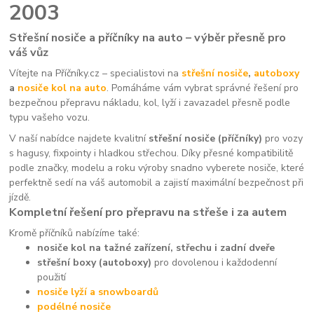
2003
Střešní nosiče a příčníky na auto – výběr přesně pro
váš vůz
Vítejte na Příčníky.cz – specialistovi na
střešní nosiče
,
autoboxy
a
nosiče kol na auto
. Pomáháme vám vybrat správné řešení pro
bezpečnou přepravu nákladu, kol, lyží i zavazadel přesně podle
typu vašeho vozu.
V naší nabídce najdete kvalitní
střešní nosiče (příčníky)
pro vozy
s hagusy, fixpointy i hladkou střechou. Díky přesné kompatibilitě
podle značky, modelu a roku výroby snadno vyberete nosiče, které
perfektně sedí na váš automobil a zajistí maximální bezpečnost při
jízdě.
Kompletní řešení pro přepravu na střeše i za autem
Kromě příčníků nabízíme také:
nosiče kol na tažné zařízení, střechu i zadní dveře
střešní boxy (autoboxy)
pro dovolenou i každodenní
použití
nosiče lyží a snowboardů
podélné nosiče