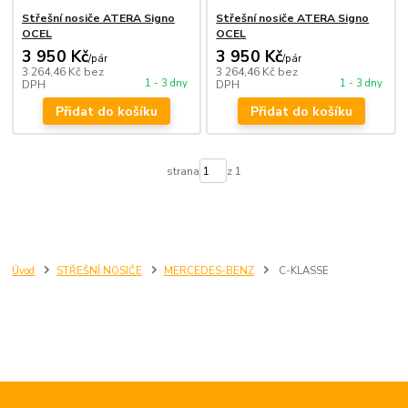
Střešní nosiče ATERA Signo
Střešní nosiče ATERA Signo
OCEL
OCEL
3 950 Kč
3 950 Kč
/
pár
/
pár
3 264,46 Kč
bez
3 264,46 Kč
bez
1 - 3 dny
1 - 3 dny
DPH
DPH
Přidat do košíku
Přidat do košíku
strana
z 1
Úvod
STŘEŠNÍ NOSIČE
MERCEDES-BENZ
C-KLASSE