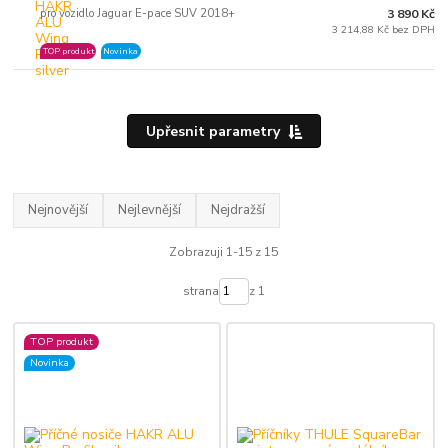
pro vozidlo Jaguar E-pace SUV 2018+
3 890 Kč
3 214,88 Kč bez DPH
TOP produkt
Novinka
Upřesnit parametry
Nejnovější
Nejlevnější
Nejdražší
Zobrazuji 1-15 z 15
strana
z 1
TOP produkt
Novinka