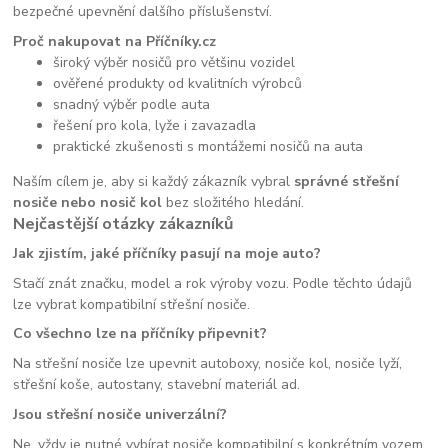
bezpečné upevnění dalšího příslušenství.
Proč nakupovat na Příčníky.cz
široký výběr nosičů pro většinu vozidel
ověřené produkty od kvalitních výrobců
snadný výběr podle auta
řešení pro kola, lyže i zavazadla
praktické zkušenosti s montážemi nosičů na auta
Naším cílem je, aby si každý zákazník vybral
správné střešní
nosiče nebo nosič kol
bez složitého hledání.
Nejčastější otázky zákazníků
Jak zjistím, jaké příčníky pasují na moje auto?
Stačí znát značku, model a rok výroby vozu. Podle těchto údajů
lze vybrat kompatibilní střešní nosiče.
Co všechno lze na příčníky připevnit?
Na střešní nosiče lze upevnit autoboxy, nosiče kol, nosiče lyží,
střešní koše, autostany, stavební materiál ad.
Jsou střešní nosiče univerzální?
Ne, vždy je nutné vybírat nosiče kompatibilní s konkrétním vozem.