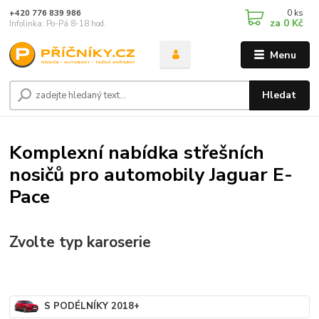
0
ks
+420 776 839 986
za
0 Kč
Infolinka: Po-Pá 8-18 hod.
Menu
Hledat
Komplexní nabídka střešních
nosičů pro automobily Jaguar E-
Pace
Zvolte typ karoserie
S PODÉLNÍKY 2018+