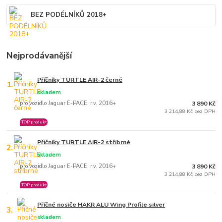
BEZ PODÉLNÍKŮ 2018+
Nejprodávanější
Příčníky TURTLE AIR-2 černé
1.
skladem
pro vozidlo Jaguar E-PACE, r.v. 2016+
3 890 Kč
3 214,88 Kč bez DPH
TOP produkt
Příčníky TURTLE AIR-2 stříbrné
2.
skladem
pro vozidlo Jaguar E-PACE, r.v. 2016+
3 890 Kč
3 214,88 Kč bez DPH
TOP produkt
Příčné nosiče HAKR ALU Wing Profile silver
3.
skladem