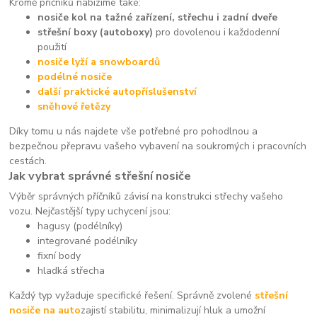
Kromě příčníků nabízíme také:
nosiče kol na tažné zařízení, střechu i zadní dveře
střešní boxy (autoboxy)
pro dovolenou i každodenní
použití
nosiče lyží a snowboardů
podélné nosiče
další praktické autopříslušenství
sněhové řetězy
Díky tomu u nás najdete vše potřebné pro pohodlnou a
bezpečnou přepravu vašeho vybavení na soukromých i pracovních
cestách.
Jak vybrat správné střešní nosiče
Výběr správných příčníků závisí na konstrukci střechy vašeho
vozu. Nejčastější typy uchycení jsou:
hagusy (podélníky)
integrované podélníky
fixní body
hladká střecha
Každý typ vyžaduje specifické řešení. Správně zvolené
střešní
nosiče na auto
zajistí stabilitu, minimalizují hluk a umožní