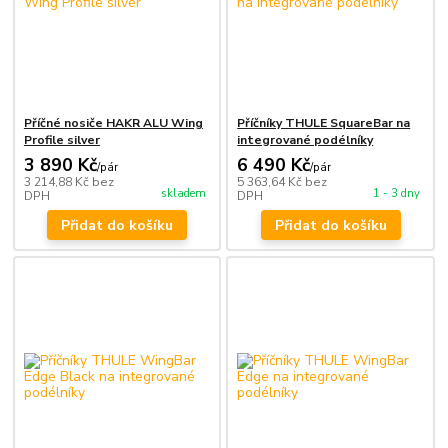
Příčné nosiče HAKR ALU Wing
Příčníky THULE SquareBar na
Profile silver
integrované podélníky
3 890 Kč
6 490 Kč
/
pár
/
pár
3 214,88 Kč
bez
5 363,64 Kč
bez
skladem
1 - 3 dny
DPH
DPH
Přidat do košíku
Přidat do košíku