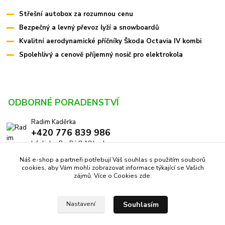
Střešní autobox za rozumnou cenu
Bezpečný a levný převoz lyží a snowboardů
Kvalitní aerodynamické příčníky Škoda Octavia IV kombi
Spolehlivý a cenově příjemný nosič pro elektrokola
ODBORNÉ PORADENSTVÍ
Radim Kaděrka
+420 776 839 986
Infolinka: Po-Pá 8-18 hod.
Náš e-shop a partneři potřebují Váš souhlas s použitím souborů
info@pricniky.cz
cookies, aby Vám mohli zobrazovat informace týkající se Vašich
zájmů. Více o Cookies
zde
.
Souhlasím
Nastavení