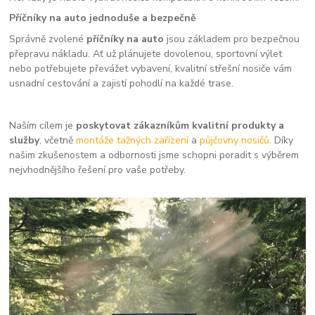
Příčníky na auto jednoduše a bezpečně
Správně zvolené
příčníky na auto
jsou základem pro bezpečnou
přepravu nákladu. Ať už plánujete dovolenou, sportovní výlet
nebo potřebujete převážet vybavení, kvalitní střešní nosiče vám
usnadní cestování a zajistí pohodlí na každé trase.
Naším cílem je
poskytovat zákazníkům kvalitní produkty a
služby
, včetně
montáže tažných zařízení
a
půjčovny nosičů.
Díky
našim zkušenostem a odbornosti jsme schopni poradit s výběrem
nejvhodnějšího řešení pro vaše potřeby.