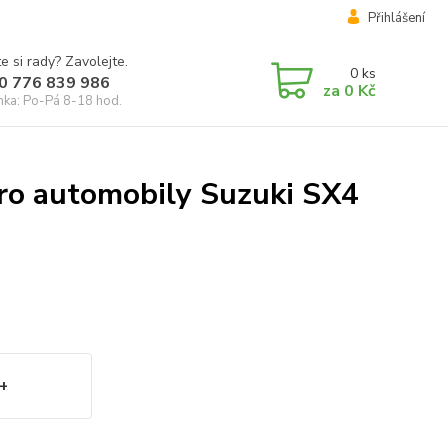
Přihlášení
e si rady? Zavolejte.
0
ks
0 776 839 986
za
0 Kč
inka: Po-Pá 8-18 hod.
pro automobily Suzuki SX4
+