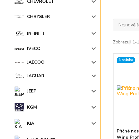
CHEVROLET
CHRYSLER
Nejnovějš
INFINITI
Zobrazuji 1-
IVECO
Novinka
JAECOO
JAGUAR
JEEP
KGM
KIA
Příčné no
Wing Profi