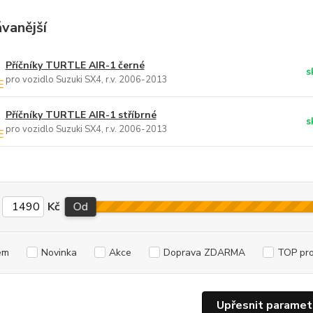
vanější
Příčníky TURTLE AIR-1 černé
s
pro vozidlo Suzuki SX4, r.v. 2006-2013
Příčníky TURTLE AIR-1 stříbrné
s
pro vozidlo Suzuki SX4, r.v. 2006-2013
Kč
Od
em
Novinka
Akce
Doprava ZDARMA
TOP pr
Upřesnit paramet