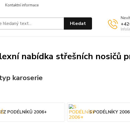
Kontaktní informace
Nevít
Hledat
+42
Infol
exní nabídka střešních nosičů 
typ karoserie
BEZ PODÉLNÍKŮ 2006+
S PODÉLNÍKY 2006