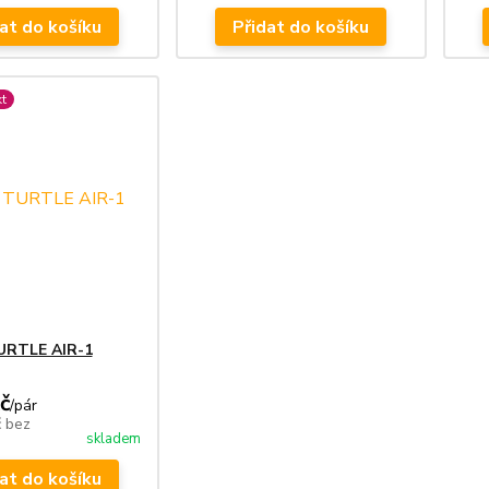
at do košíku
Přidat do košíku
t
TURTLE AIR-1
č
/
pár
č
bez
skladem
at do košíku