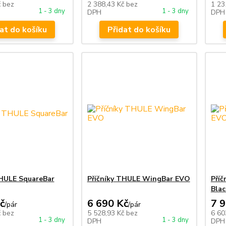
č
bez
2 388,43 Kč
bez
1 23
1 - 3 dny
1 - 3 dny
DPH
DPH
at do košíku
Přidat do košíku
THULE SquareBar
Příčníky THULE WingBar EVO
Pří
Blac
č
6 690 Kč
7 
/
pár
/
pár
č
bez
5 528,93 Kč
bez
6 60
1 - 3 dny
1 - 3 dny
DPH
DPH