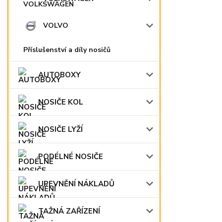
VOLVO
Příslušenství a díly nosičů
AUTOBOXY
NOSIČE KOL
NOSIČE LYŽÍ
PODÉLNÉ NOSIČE
UPEVNĚNÍ NÁKLADŮ
TAŽNÁ ZAŘÍZENÍ