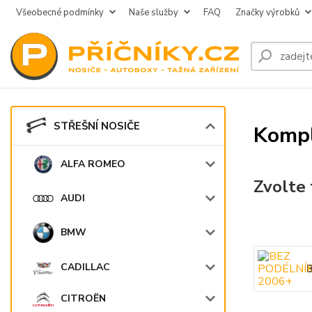
Všeobecné podmínky
Naše služby
FAQ
Značky výrobků
STŘEŠNÍ NOSIČE
Kompl
ALFA ROMEO
Zvolte 
AUDI
BMW
CADILLAC
CITROËN