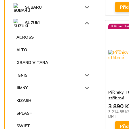
Přid
SUBARU
SUZUKI
TOP produk
ACROSS
ALTO
GRAND VITARA
IGNIS
JIMNY
Příčníky 
stříbrné
KIZASHI
3 890 K
3 214,88 K
SPLASH
DPH
Přid
SWIFT