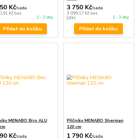
950 Kč
3 750 Kč
/
sada
/
sada
0,91 Kč
bez
3 099,17 Kč
bez
1 - 3 dny
1 - 3 dny
DPH
Přidat do košíku
Přidat do košíku
čníky MENABO Brio ALU
Příčníky MENABO Sherman
 cm
120 cm
490 Kč
1 790 Kč
/
sada
/
sada