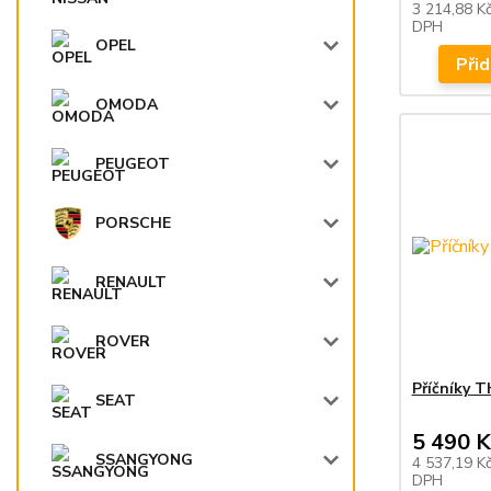
3 214,88 K
DPH
OPEL
Přid
OMODA
PEUGEOT
PORSCHE
RENAULT
ROVER
Příčníky 
SEAT
5 490 K
SSANGYONG
4 537,19 K
DPH