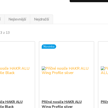
í
Nejlevnější
Nejdražší
13 z 13
Novinka
siče HAKR ALU
Příčné nosiče HAKR ALU
Pří
le Black
Wing Profile silver