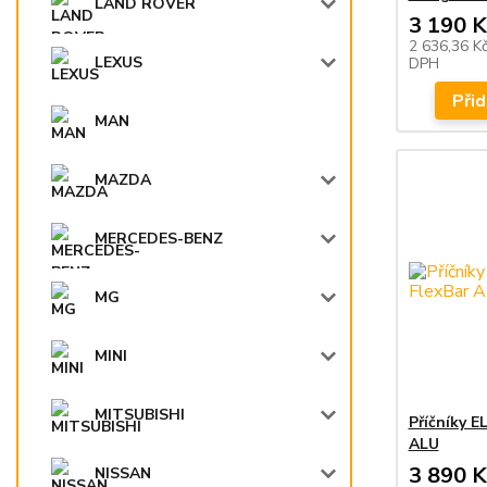
LAND ROVER
3 190 K
2 636,36 K
LEXUS
DPH
Přid
MAN
MAZDA
MERCEDES-BENZ
MG
MINI
MITSUBISHI
Příčníky 
ALU
3 890 K
NISSAN