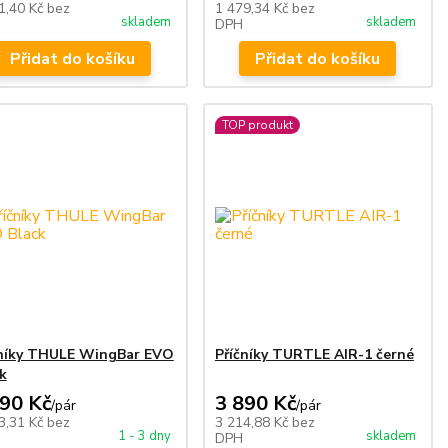
1,40 Kč
bez
1 479,34 Kč
bez
skladem
skladem
DPH
Přidat do košíku
Přidat do košíku
TOP produkt
čníky THULE WingBar EVO
Příčníky TURTLE AIR-1 černé
k
990 Kč
3 890 Kč
/
pár
/
pár
3,31 Kč
bez
3 214,88 Kč
bez
1 - 3 dny
skladem
DPH