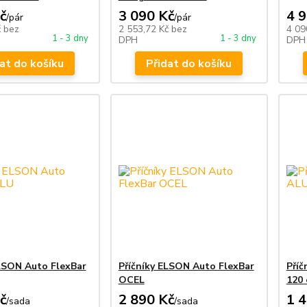
č
3 090 Kč
4 
/
pár
/
pár
č
bez
2 553,72 Kč
bez
4 09
1 - 3 dny
1 - 3 dny
DPH
DPH
at do košíku
Přidat do košíku
ELSON Auto FlexBar
Příčníky ELSON Auto FlexBar
Pří
OCEL
120
č
2 890 Kč
1 
/
sada
/
sada