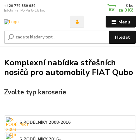
0
ks
+420 776 839 986
za
0 Kč
Infolinka: Po-Pá 8-18 hod.
Menu
Hledat
Komplexní nabídka střešních
nosičů pro automobily FIAT Qubo
Zvolte typ karoserie
S PODÉLNÍKY 2008-2016
S PODÉLNÍKY 2016+