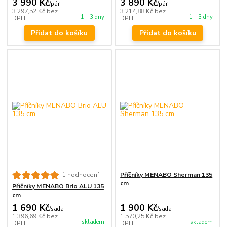
3 990 Kč
3 890 Kč
/
pár
/
pár
3 297,52 Kč
bez
3 214,88 Kč
bez
1 - 3 dny
1 - 3 dny
DPH
DPH
Přidat do košíku
Přidat do košíku
Příčníky MENABO Sherman 135
1 hodnocení
cm
Příčníky MENABO Brio ALU 135
cm
1 690 Kč
1 900 Kč
/
sada
/
sada
1 396,69 Kč
bez
1 570,25 Kč
bez
skladem
skladem
DPH
DPH