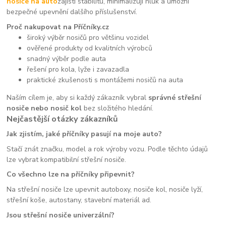
nosiče na auto
zajistí stabilitu, minimalizují hluk a umožní
bezpečné upevnění dalšího příslušenství.
Proč nakupovat na Příčníky.cz
široký výběr nosičů pro většinu vozidel
ověřené produkty od kvalitních výrobců
snadný výběr podle auta
řešení pro kola, lyže i zavazadla
praktické zkušenosti s montážemi nosičů na auta
Naším cílem je, aby si každý zákazník vybral
správné střešní
nosiče nebo nosič kol
bez složitého hledání.
Nejčastější otázky zákazníků
Jak zjistím, jaké příčníky pasují na moje auto?
Stačí znát značku, model a rok výroby vozu. Podle těchto údajů
lze vybrat kompatibilní střešní nosiče.
Co všechno lze na příčníky připevnit?
Na střešní nosiče lze upevnit autoboxy, nosiče kol, nosiče lyží,
střešní koše, autostany, stavební materiál ad.
Jsou střešní nosiče univerzální?