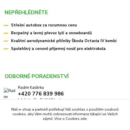
NEPŘEHLÉDNĚTE
Střešní autobox za rozumnou cenu
Bezpečný a levný převoz lyží a snowboardů
Kvalitní aerodynamické příčníky Škoda Octavia IV kombi
Spolehlivý a cenově příjemný nosič pro elektrokola
ODBORNÉ PORADENSTVÍ
Radim Kaděrka
+420 776 839 986
Infolinka: Po-Pá 8-18 hod.
Náš e-shop a partneři potřebují Váš souhlas s použitím souborů
info@pricniky.cz
cookies, aby Vám mohli zobrazovat informace týkající se Vašich
zájmů. Více o Cookies
zde
.