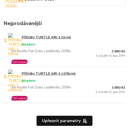
Nejprodávanější
Příčníky TURTLE AIR-1 černé
1.
skladem
pro vozidlo Fiat Qubo s podélníky 2008+
3 890 Kč
3 214,88 Kč bez DPH
TOP produkt
Příčníky TURTLE AIR-1 stříbrné
2.
skladem
pro vozidlo Fiat Qubo s podélníky 2008+
3 890 Kč
3 214,88 Kč bez DPH
TOP produkt
Upřesnit parametry