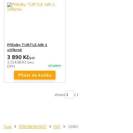
Příčníky TURTLE AIR-1
stříbrné
3 890 Kč
/
pár
3 214,88 Kč
bez
skladem
DPH
Přidat do košíku
strana
z 1
Úvod
STŘEŠNÍ NOSIČE
FIAT
QUBO