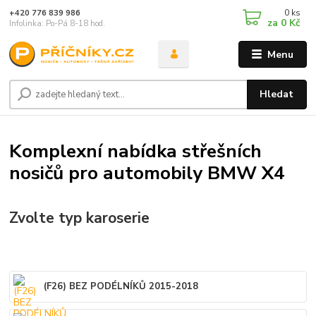
0
ks
+420 776 839 986
za
0 Kč
Infolinka: Po-Pá 8-18 hod.
Menu
Hledat
Komplexní nabídka střešních
nosičů pro automobily BMW X4
Zvolte typ karoserie
(F26) BEZ PODÉLNÍKŮ 2015-2018