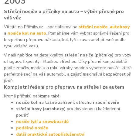
2003
Střešní nosiče a příčníky na auto – výběr přesně pro
váš vůz
Vítejte na Příčníky.cz – specialistovi na
střešní nosiče
,
autoboxy
a
nosiče kol na auto
. Pomáháme vám vybrat správné řešení pro
bezpečnou přepravu nákladu, kol, lyží i zavazadel přesně podle
typu vašeho vozu.
V naší nabídce najdete kvalitní
střešní nosiče (příčníky)
pro vozy
s hagusy, fixpointy i hladkou střechou. Díky přesné kompatibilitě
podle značky, modelu a roku výroby snadno vyberete nosiče, které
perfektně sedí na váš automobil a zajistí maximální bezpečnost při
jízdě.
Kompletní řešení pro přepravu na střeše i za autem
Kromě příčníků nabízíme také:
nosiče kol na tažné zařízení, střechu i zadní dveře
střešní boxy (autoboxy)
pro dovolenou i každodenní
použití
nosiče lyží a snowboardů
podélné nosiče
další praktické autopříslušenství