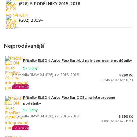
(F26) S PODÉLNÍKY 2015-2018
(G02) 2019+
Nejprodávanější
Příčníky ELSON Auto FlexBar ALU na integrované podélníky
1.
1 - 3 dny
pro vozidlo BMW X4 (F26), r.v. 2015-2018
4 290 Kč
3 545,45 Kč bez DPH
TOP produkt
Příčníky ELSON Auto FlexBar OCEL na integrované
2.
podélníky
1 - 3 dny
pro vozidlo BMW X4 (F26), r.v. 2015-2018
3 390 Kč
2 801,65 Kč bez DPH
TOP produkt