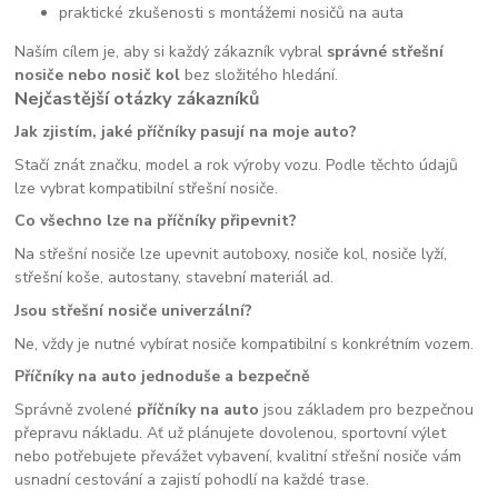
praktické zkušenosti s montážemi nosičů na auta
Naším cílem je, aby si každý zákazník vybral
správné střešní
nosiče nebo nosič kol
bez složitého hledání.
Nejčastější otázky zákazníků
Jak zjistím, jaké příčníky pasují na moje auto?
Stačí znát značku, model a rok výroby vozu. Podle těchto údajů
lze vybrat kompatibilní střešní nosiče.
Co všechno lze na příčníky připevnit?
Na střešní nosiče lze upevnit autoboxy, nosiče kol, nosiče lyží,
střešní koše, autostany, stavební materiál ad.
Jsou střešní nosiče univerzální?
Ne, vždy je nutné vybírat nosiče kompatibilní s konkrétním vozem.
Příčníky na auto jednoduše a bezpečně
Správně zvolené
příčníky na auto
jsou základem pro bezpečnou
přepravu nákladu. Ať už plánujete dovolenou, sportovní výlet
nebo potřebujete převážet vybavení, kvalitní střešní nosiče vám
usnadní cestování a zajistí pohodlí na každé trase.