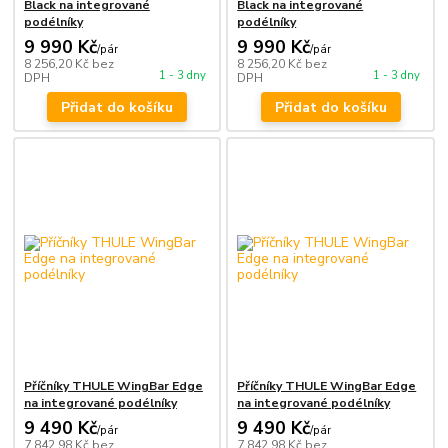
Black na integrované
Black na integrované
podélníky
podélníky
9 990 Kč
9 990 Kč
/
pár
/
pár
8 256,20 Kč
bez
8 256,20 Kč
bez
1 - 3 dny
1 - 3 dny
DPH
DPH
Přidat do košíku
Přidat do košíku
Příčníky THULE WingBar Edge
Příčníky THULE WingBar Edge
na integrované podélníky
na integrované podélníky
9 490 Kč
9 490 Kč
/
pár
/
pár
7 842,98 Kč
bez
7 842,98 Kč
bez