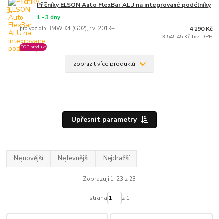
Příčníky ELSON Auto FlexBar ALU na integrované podélníky
3.
1 - 3 dny
pro vozidlo BMW X4 (G02), r.v. 2019+
4 290 Kč
3 545,45 Kč bez DPH
TOP produkt
zobrazit více produktů
Upřesnit parametry
Nejnovější
Nejlevnější
Nejdražší
Zobrazuji 1-23 z 23
strana
z 1