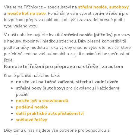
Vítejte na Příčníky.cz – specialistovi na
střešní nosiče
,
autoboxy
a
nosiče kol na auto
. Pomáháme vám vybrat správné řešení pro
bezpečnou přepravu nákladu, kol, lyží i zavazadel přesně podle
typu vašeho vozu.
V naší nabídce najdete kvalitní
střešní nosiče (příčníky)
pro vozy
s hagusy, fixpointy i hladkou střechou. Díky přesné kompatibilitě
podle značky, modelu a roku výroby snadno vyberete nosiče, které
perfektně sedí na váš automobil a zajistí maximální bezpečnost při
jízdě.
Kompletní řešení pro přepravu na střeše i za autem
Kromě příčníků nabízíme také:
nosiče kol na tažné zařízení, střechu i zadní dveře
střešní boxy (autoboxy)
pro dovolenou i každodenní
použití
nosiče lyží a snowboardů
podélné nosiče
další praktické autopříslušenství
sněhové řetězy
Díky tomu u nás najdete vše potřebné pro pohodlnou a