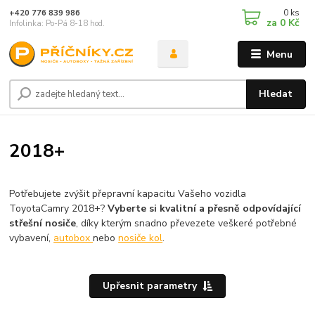
0
ks
+420 776 839 986
za
0 Kč
Infolinka: Po-Pá 8-18 hod.
Menu
Hledat
2018+
Potřebujete zvýšit přepravní kapacitu Vašeho vozidla
Toyota
Camry 2018+?
Vyberte si kvalitní a přesně odpovídající
střešní nosiče
, díky kterým snadno převezete veškeré potřebné
vybavení,
autobox
nebo
nosiče kol
.
Upřesnit parametry