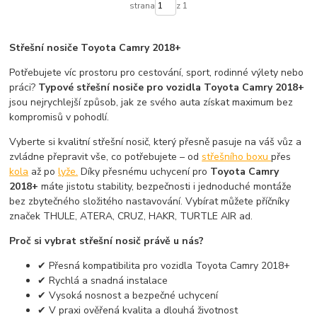
strana
z 1
Střešní nosiče Toyota Camry 2018+
Potřebujete víc prostoru pro cestování, sport, rodinné výlety nebo
práci?
Typové střešní nosiče pro vozidla Toyota Camry 2018+
jsou nejrychlejší způsob, jak ze svého auta získat maximum bez
kompromisů v pohodlí.
Vyberte si kvalitní střešní nosič, který přesně pasuje na váš vůz a
zvládne přepravit vše, co potřebujete – od
střešního boxu
přes
kola
až po
lyže.
Díky přesnému uchycení pro
Toyota Camry
2018+
máte jistotu stability, bezpečnosti i jednoduché montáže
bez zbytečného složitého nastavování. Vybírat můžete příčníky
značek THULE, ATERA, CRUZ, HAKR, TURTLE AIR ad.
Proč si vybrat střešní nosič právě u nás?
✔ Přesná kompatibilita pro vozidla Toyota Camry 2018+
✔ Rychlá a snadná instalace
✔ Vysoká nosnost a bezpečné uchycení
✔ V praxi ověřená kvalita a dlouhá životnost