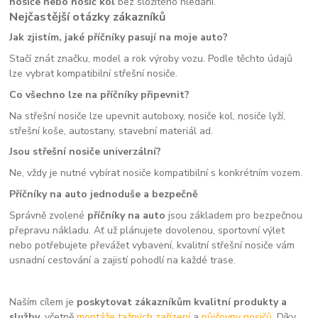
nosiče nebo nosič kol
bez složitého hledání.
Nejčastější otázky zákazníků
Jak zjistím, jaké příčníky pasují na moje auto?
Stačí znát značku, model a rok výroby vozu. Podle těchto údajů
lze vybrat kompatibilní střešní nosiče.
Co všechno lze na příčníky připevnit?
Na střešní nosiče lze upevnit autoboxy, nosiče kol, nosiče lyží,
střešní koše, autostany, stavební materiál ad.
Jsou střešní nosiče univerzální?
Ne, vždy je nutné vybírat nosiče kompatibilní s konkrétním vozem.
Příčníky na auto jednoduše a bezpečně
Správně zvolené
příčníky na auto
jsou základem pro bezpečnou
přepravu nákladu. Ať už plánujete dovolenou, sportovní výlet
nebo potřebujete převážet vybavení, kvalitní střešní nosiče vám
usnadní cestování a zajistí pohodlí na každé trase.
Naším cílem je
poskytovat zákazníkům kvalitní produkty a
služby
, včetně
montáže tažných zařízení
a
půjčovny nosičů.
Díky