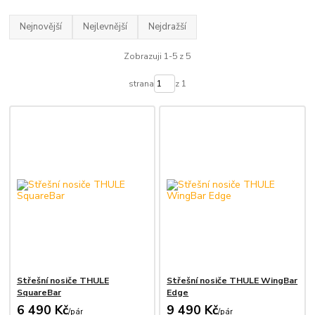
Nejnovější
Nejlevnější
Nejdražší
Zobrazuji 1-5 z 5
strana
z 1
Střešní nosiče THULE
Střešní nosiče THULE WingBar
SquareBar
Edge
6 490 Kč
9 490 Kč
/
pár
/
pár