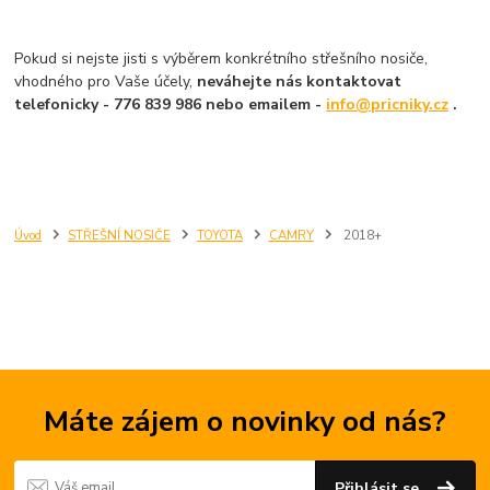
Pokud si nejste jisti s výběrem konkrétního střešního nosiče,
vhodného pro Vaše účely,
neváhejte nás kontaktovat
telefonicky - 776 839 986 nebo emailem -
info@pricniky.cz
.
Úvod
STŘEŠNÍ NOSIČE
TOYOTA
CAMRY
2018+
Máte zájem o novinky od nás?
Přihlásit se