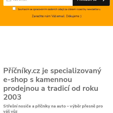
Souhlasím se
zpracováním osobních údajů
za účelem rozesílky newsletteru.
Zanechte nám Váš email. Děkujeme :)
Příčníky.cz je specializovaný
e-shop s kamennou
prodejnou a tradicí od roku
2003
Střešní nosiče a příčníky na auto – výběr přesně pro
váš vůz