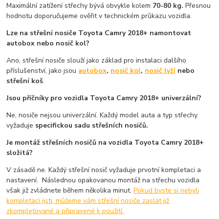
Maximální zatížení střechy bývá obvykle kolem
70-80 kg.
Přesnou
hodnotu doporučujeme ověřit v technickém průkazu vozidla.
Lze na střešní nosiče Toyota Camry 2018+ namontovat
autobox nebo nosič kol?
Ano, střešní nosiče slouží jako základ pro instalaci dalšího
příslušenství, jako jsou
autobox
,
nosič kol
,
nosič lyží
nebo
střešní koš
.
Jsou příčníky pro vozidla Toyota Camry 2018+ univerzální?
Ne, nosiče nejsou univerzální. Každý model auta a typ střechy
vyžaduje
specifickou sadu střešních nosičů.
Je montáž střešních nosičů na vozidla Toyota Camry 2018+
složitá?
V zásadě ne. Každý střešní nosič vyžaduje prvotní kompletaci a
nastavení. Následnou opakovanou montáž na střechu vozidla
však již zvládnete během několika minut.
Pokud byste si nebyli
kompletací jisti, můžeme vám střešní nosiče zaslat již
zkompletované a připravené k použití.