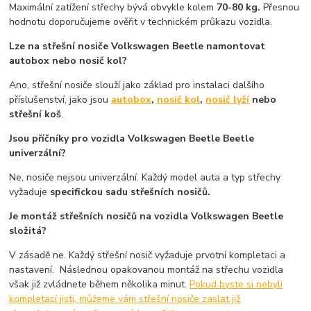
Maximální zatížení střechy bývá obvykle kolem
70-80 kg.
Přesnou
hodnotu doporučujeme ověřit v technickém průkazu vozidla.
Lze na střešní nosiče Volkswagen Beetle namontovat
autobox nebo nosič kol?
Ano, střešní nosiče slouží jako základ pro instalaci dalšího
příslušenství, jako jsou
autobox
,
nosič kol
,
nosič lyží
nebo
střešní koš
.
Jsou příčníky pro vozidla Volkswagen Beetle Beetle
univerzální?
Ne, nosiče nejsou univerzální. Každý model auta a typ střechy
vyžaduje
specifickou sadu střešních nosičů.
Je montáž střešních nosičů na vozidla Volkswagen Beetle
složitá?
V zásadě ne. Každý střešní nosič vyžaduje prvotní kompletaci a
nastavení. Následnou opakovanou montáž na střechu vozidla
však již zvládnete během několika minut.
Pokud byste si nebyli
kompletací jisti, můžeme vám střešní nosiče zaslat již