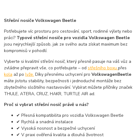
Střešní nosiče Volkswagen Beetle
Potřebujete víc prostoru pro cestování, sport, rodinné výlety nebo
práci?
Typové střešní nosiče pro vozidla Volkswagen Beetle
jsou nejrychlejší způsob, jak ze svého auta získat maximum bez
kompromisů v pohodlí.
Vyberte si kvalitní střešní nosič, který přesně pasuje na váš vůz a
zvládne přepravit vše, co potřebujete – od
střešního boxu
přes
kola
až po
lyže.
Díky přesnému uchycení pro
Volkswagen
Beetle
máte jistotu stability, bezpečnosti i jednoduché montáže bez
zbytečného složitého nastavování. Vybírat můžete příčníky značek
THULE, ATERA, CRUZ, HAKR, TURTLE AIR ad.
Proč si vybrat střešní nosič právě u nás?
✔ Přesná kompatibilita pro vozidla Volkswagen Beetle
✔ Rychlá a snadná instalace
✔ Vysoká nosnost a bezpečné uchycení
✔ V praxi ověřená kvalita a dlouhá životnost