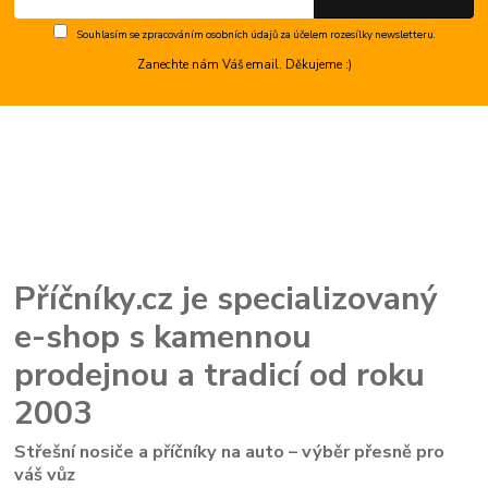
Souhlasím se
zpracováním osobních údajů
za účelem rozesílky newsletteru.
Zanechte nám Váš email. Děkujeme :)
Příčníky.cz je specializovaný
e-shop s kamennou
prodejnou a tradicí od roku
2003
Střešní nosiče a příčníky na auto – výběr přesně pro
váš vůz