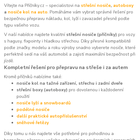
Vítejte na Příčníky.cz – specialistovi na
střešní nosiče
,
autoboxy
a
nosiče kol na auto
. Pomáháme vám vybrat správné řešení pro
bezpečnou přepravu nákladu, kol, lyží i zavazadel přesně podle
typu vašeho vozu.
V naší nabídce najdete kvalitní
střešní nosiče (příčníky)
pro vozy
s hagusy, fixpointy i hladkou střechou. Díky přesné kompatibilitě
podle značky, modelu a roku výroby snadno vyberete nosiče, které
perfektně sedí na váš automobil a zajistí maximální bezpečnost při
jízdě.
Kompletní řešení pro přepravu na střeše i za autem
Kromě příčníků nabízíme také:
nosiče kol na tažné zařízení, střechu i zadní dveře
střešní boxy (autoboxy)
pro dovolenou i každodenní
použití
nosiče lyží a snowboardů
podélné nosiče
další praktické autopříslušenství
sněhové řetězy
Díky tomu u nás najdete vše potřebné pro pohodlnou a