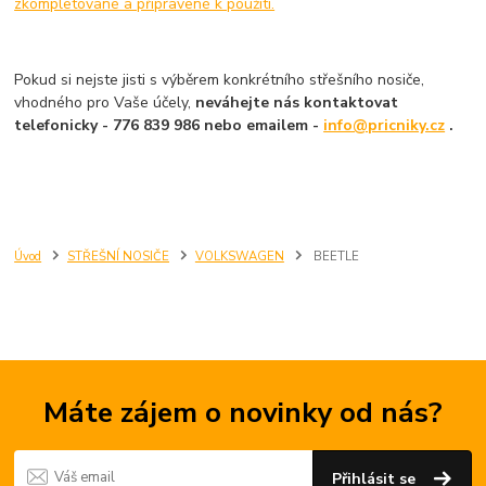
zkompletované a připravené k použití.
Pokud si nejste jisti s výběrem konkrétního střešního nosiče,
vhodného pro Vaše účely,
neváhejte nás kontaktovat
telefonicky - 776 839 986 nebo emailem -
info@pricniky.cz
.
Úvod
STŘEŠNÍ NOSIČE
VOLKSWAGEN
BEETLE
Máte zájem o novinky od nás?
Přihlásit se