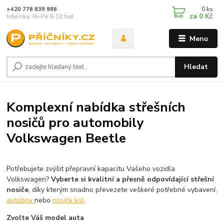
0
ks
+420 776 839 986
za
0 Kč
Infolinka: Po-Pá 8-18 hod.
Menu
Hledat
Komplexní nabídka střešních
nosičů pro automobily
Volkswagen Beetle
Potřebujete zvýšit přepravní kapacitu Vašeho vozidla
Volkswagen?
Vyberte si kvalitní a přesně odpovídající střešní
nosiče
, díky kterým snadno převezete veškeré potřebné vybavení,
autobox
nebo
nosiče kol
.
Zvolte Váš model auta