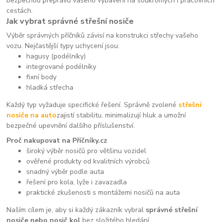
bezpečnou přepravu vašeho vybavení na soukromých i pracovních
cestách.
Jak vybrat správné střešní nosiče
Výběr správných příčníků závisí na konstrukci střechy vašeho
vozu. Nejčastější typy uchycení jsou:
hagusy (podélníky)
integrované podélníky
fixní body
hladká střecha
Každý typ vyžaduje specifické řešení. Správně zvolené
střešní
nosiče na auto
zajistí stabilitu, minimalizují hluk a umožní
bezpečné upevnění dalšího příslušenství.
Proč nakupovat na Příčníky.cz
široký výběr nosičů pro většinu vozidel
ověřené produkty od kvalitních výrobců
snadný výběr podle auta
řešení pro kola, lyže i zavazadla
praktické zkušenosti s montážemi nosičů na auta
Naším cílem je, aby si každý zákazník vybral
správné střešní
nosiče nebo nosič kol
bez složitého hledání.