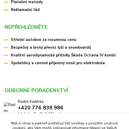
Platební metody
Reklamační řád
NEPŘEHLÉDNĚTE
Střešní autobox za rozumnou cenu
Bezpečný a levný převoz lyží a snowboardů
Kvalitní aerodynamické příčníky Škoda Octavia IV kombi
Spolehlivý a cenově příjemný nosič pro elektrokola
ODBORNÉ PORADENSTVÍ
Radim Kaděrka
+420 776 839 986
Infolinka: Po-Pá 8-18 hod.
Náš e-shop a partneři potřebují Váš souhlas s použitím souborů
info@pricniky.cz
cookies, aby Vám mohli zobrazovat informace týkající se Vašich