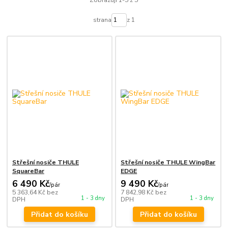
Zobrazuji 1-5 z 5
strana
z 1
Střešní nosiče THULE
Střešní nosiče THULE WingBar
SquareBar
EDGE
6 490 Kč
9 490 Kč
/
pár
/
pár
5 363,64 Kč
bez
7 842,98 Kč
bez
1 - 3 dny
1 - 3 dny
DPH
DPH
Přidat do košíku
Přidat do košíku