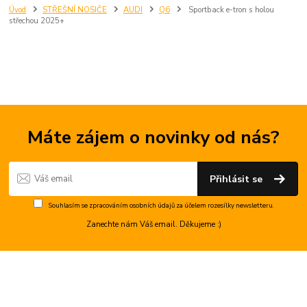
Úvod
STŘEŠNÍ NOSIČE
AUDI
Q6
Sportback e-tron s holou
střechou 2025+
Máte zájem o novinky od nás?
Přihlásit se
Souhlasím se
zpracováním osobních údajů
za účelem rozesílky newsletteru.
Zanechte nám Váš email. Děkujeme :)