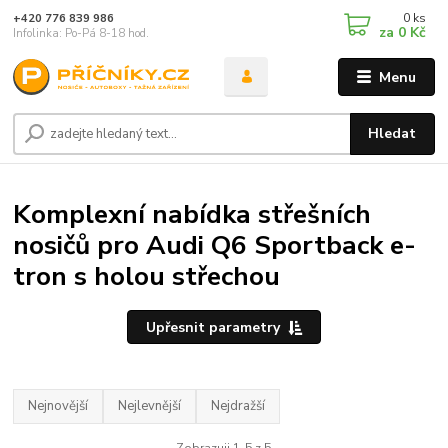
0
ks
+420 776 839 986
za
0 Kč
Infolinka: Po-Pá 8-18 hod.
Menu
Hledat
Komplexní nabídka střešních
nosičů pro Audi Q6 Sportback e-
tron s holou střechou
Upřesnit parametry
Nejnovější
Nejlevnější
Nejdražší