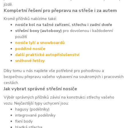
jízdě.
Kompletní řešení pro přepravu na střeše i za autem
Kromě příčníků nabízíme také:
nosiče kol na tažné zařízení, střechu i zadní dveře
střešní boxy (autoboxy)
pro dovolenou i každodenní
použití
nosiče lyží a snowboardů
podélné nosiče
další praktické autopříslušenství
sněhové řetězy
Díky tomu u nás najdete vše potřebné pro pohodlnou a
bezpečnou přepravu vašeho vybavení na soukromých i pracovních
cestách.
Jak vybrat správné střešní nosiče
Výběr správných příčníků závisí na konstrukci střechy vašeho
vozu. Nejčastější typy uchycení jsou:
hagusy (podélníky)
integrované podélníky
fixní body
hladká střecha