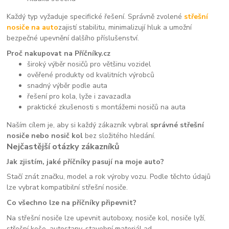
Každý typ vyžaduje specifické řešení. Správně zvolené
střešní
nosiče na auto
zajistí stabilitu, minimalizují hluk a umožní
bezpečné upevnění dalšího příslušenství.
Proč nakupovat na Příčníky.cz
široký výběr nosičů pro většinu vozidel
ověřené produkty od kvalitních výrobců
snadný výběr podle auta
řešení pro kola, lyže i zavazadla
praktické zkušenosti s montážemi nosičů na auta
Naším cílem je, aby si každý zákazník vybral
správné střešní
nosiče nebo nosič kol
bez složitého hledání.
Nejčastější otázky zákazníků
Jak zjistím, jaké příčníky pasují na moje auto?
Stačí znát značku, model a rok výroby vozu. Podle těchto údajů
lze vybrat kompatibilní střešní nosiče.
Co všechno lze na příčníky připevnit?
Na střešní nosiče lze upevnit autoboxy, nosiče kol, nosiče lyží,
střešní koše, autostany, stavební materiál ad.