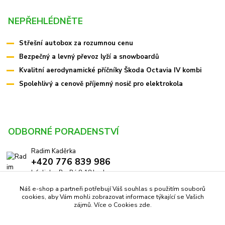
NEPŘEHLÉDNĚTE
Střešní autobox za rozumnou cenu
Bezpečný a levný převoz lyží a snowboardů
Kvalitní aerodynamické příčníky Škoda Octavia IV kombi
Spolehlivý a cenově příjemný nosič pro elektrokola
ODBORNÉ PORADENSTVÍ
Radim Kaděrka
+420 776 839 986
Infolinka: Po-Pá 8-18 hod.
Náš e-shop a partneři potřebují Váš souhlas s použitím souborů
info@pricniky.cz
cookies, aby Vám mohli zobrazovat informace týkající se Vašich
zájmů. Více o Cookies
zde
.