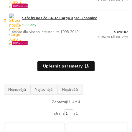
TOP produkt
Střešní nosiče CRUZ Cargo Xpro 3 nosníky
2.
1 - 3 dny
pro vozidlo Nissan Interstar, r.v. 1998-2010
5 690 Kč
4 702,48 Kč bez DPH
TOP produkt
Upřesnit parametry
Nejnovější
Nejlevnější
Nejdražší
Zobrazuji 1-4 z 4
strana
z 1