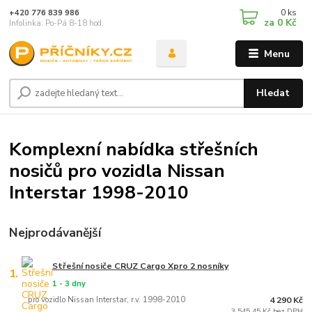
0
ks
+420 776 839 986
za
0 Kč
Infolinka: Po-Pá 8-18 hod.
Menu
Hledat
Komplexní nabídka střešních
nosičů pro vozidla Nissan
Interstar 1998-2010
Nejprodávanější
Střešní nosiče CRUZ Cargo Xpro 2 nosníky
1.
1 - 3 dny
pro vozidlo Nissan Interstar, r.v. 1998-2010
4 290 Kč
3 545,45 Kč bez DPH