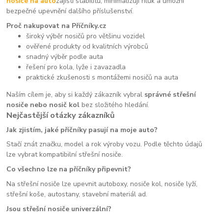
nosiče na auto
zajistí stabilitu, minimalizují hluk a umožní
bezpečné upevnění dalšího příslušenství.
Proč nakupovat na Příčníky.cz
široký výběr nosičů pro většinu vozidel
ověřené produkty od kvalitních výrobců
snadný výběr podle auta
řešení pro kola, lyže i zavazadla
praktické zkušenosti s montážemi nosičů na auta
Naším cílem je, aby si každý zákazník vybral
správné střešní
nosiče nebo nosič kol
bez složitého hledání.
Nejčastější otázky zákazníků
Jak zjistím, jaké příčníky pasují na moje auto?
Stačí znát značku, model a rok výroby vozu. Podle těchto údajů
lze vybrat kompatibilní střešní nosiče.
Co všechno lze na příčníky připevnit?
Na střešní nosiče lze upevnit autoboxy, nosiče kol, nosiče lyží,
střešní koše, autostany, stavební materiál ad.
Jsou střešní nosiče univerzální?