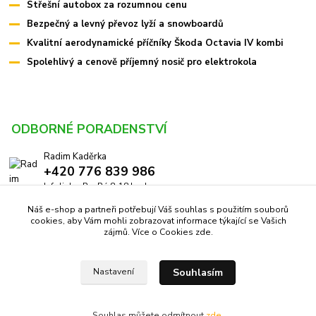
Střešní autobox za rozumnou cenu
Bezpečný a levný převoz lyží a snowboardů
Kvalitní aerodynamické příčníky Škoda Octavia IV kombi
Spolehlivý a cenově příjemný nosič pro elektrokola
ODBORNÉ PORADENSTVÍ
Radim Kaděrka
+420 776 839 986
Infolinka: Po-Pá 8-18 hod.
Náš e-shop a partneři potřebují Váš souhlas s použitím souborů
info@pricniky.cz
cookies, aby Vám mohli zobrazovat informace týkající se Vašich
zájmů. Více o Cookies
zde
.
Souhlasím
Nastavení
Příčníky.cz -
Specialisté na nosiče
//
Webdesign
: Poradnyweb.cz
Souhlas můžete odmítnout
zde
.