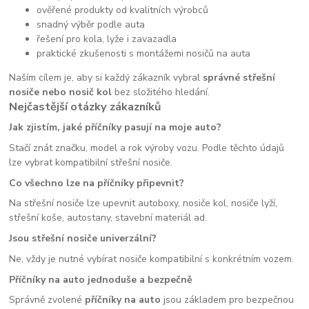
ověřené produkty od kvalitních výrobců
snadný výběr podle auta
řešení pro kola, lyže i zavazadla
praktické zkušenosti s montážemi nosičů na auta
Naším cílem je, aby si každý zákazník vybral
správné střešní
nosiče nebo nosič kol
bez složitého hledání.
Nejčastější otázky zákazníků
Jak zjistím, jaké příčníky pasují na moje auto?
Stačí znát značku, model a rok výroby vozu. Podle těchto údajů
lze vybrat kompatibilní střešní nosiče.
Co všechno lze na příčníky připevnit?
Na střešní nosiče lze upevnit autoboxy, nosiče kol, nosiče lyží,
střešní koše, autostany, stavební materiál ad.
Jsou střešní nosiče univerzální?
Ne, vždy je nutné vybírat nosiče kompatibilní s konkrétním vozem.
Příčníky na auto jednoduše a bezpečně
Správně zvolené
příčníky na auto
jsou základem pro bezpečnou