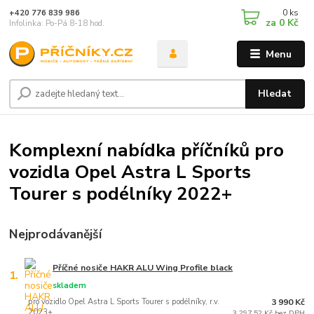
0
ks
+420 776 839 986
za
0 Kč
Infolinka: Po-Pá 8-18 hod.
Menu
Hledat
Komplexní nabídka příčníků pro
vozidla Opel Astra L Sports
Tourer s podélníky 2022+
Nejprodávanější
Příčné nosiče HAKR ALU Wing Profile black
1.
skladem
pro vozidlo Opel Astra L Sports Tourer s podélníky, r.v.
3 990 Kč
2023+
3 297,52 Kč bez DPH