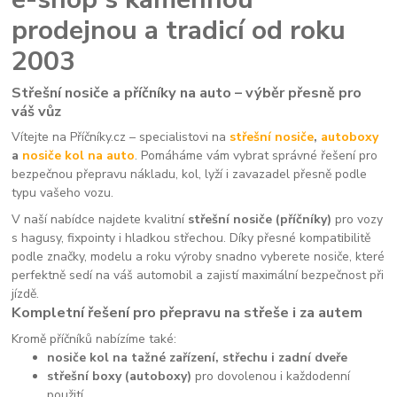
prodejnou a tradicí od roku
2003
Střešní nosiče a příčníky na auto – výběr přesně pro
váš vůz
Vítejte na Příčníky.cz – specialistovi na
střešní nosiče
,
autoboxy
a
nosiče kol na auto
. Pomáháme vám vybrat správné řešení pro
bezpečnou přepravu nákladu, kol, lyží i zavazadel přesně podle
typu vašeho vozu.
V naší nabídce najdete kvalitní
střešní nosiče (příčníky)
pro vozy
s hagusy, fixpointy i hladkou střechou. Díky přesné kompatibilitě
podle značky, modelu a roku výroby snadno vyberete nosiče, které
perfektně sedí na váš automobil a zajistí maximální bezpečnost při
jízdě.
Kompletní řešení pro přepravu na střeše i za autem
Kromě příčníků nabízíme také:
nosiče kol na tažné zařízení, střechu i zadní dveře
střešní boxy (autoboxy)
pro dovolenou i každodenní
použití