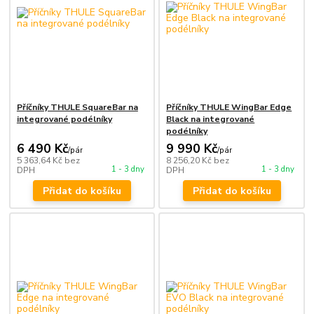
Příčníky THULE SquareBar na
Příčníky THULE WingBar Edge
integrované podélníky
Black na integrované
podélníky
6 490 Kč
9 990 Kč
/
pár
/
pár
5 363,64 Kč
bez
8 256,20 Kč
bez
1 - 3 dny
1 - 3 dny
DPH
DPH
Přidat do košíku
Přidat do košíku