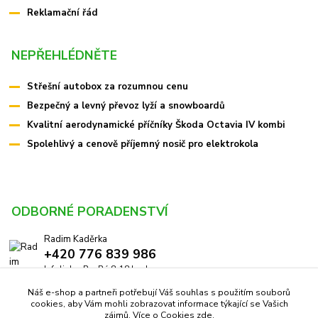
Reklamační řád
NEPŘEHLÉDNĚTE
Střešní autobox za rozumnou cenu
Bezpečný a levný převoz lyží a snowboardů
Kvalitní aerodynamické příčníky Škoda Octavia IV kombi
Spolehlivý a cenově příjemný nosič pro elektrokola
ODBORNÉ PORADENSTVÍ
Radim Kaděrka
+420 776 839 986
Infolinka: Po-Pá 8-18 hod.
Náš e-shop a partneři potřebují Váš souhlas s použitím souborů
info@pricniky.cz
cookies, aby Vám mohli zobrazovat informace týkající se Vašich
zájmů. Více o Cookies
zde
.