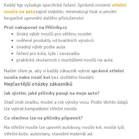
Každý typ vyžaduje specifické řešení. Správně zvolené
střešní
nosiče na auto
zajistí stabilitu, minimalizují hluk a umožní
bezpečné upevnění dalšího příslušenství.
Proč nakupovat na Příčníky.cz
široký výběr nosičů pro většinu vozidel
ověřené produkty od kvalitních výrobců
snadný výběr podle auta
řešení pro kola, lyže i zavazadla
praktické zkušenosti s montážemi nosičů na auta
Naším cílem je, aby si každý zákazník vybral
správné střešní
nosiče nebo nosič kol
bez složitého hledání.
Nejčastější otázky zákazníků
Jak zjistím, jaké příčníky pasují na moje auto?
Stačí znát značku, model a rok výroby vozu. Podle těchto údajů
lze vybrat kompatibilní střešní nosiče.
Co všechno lze na příčníky připevnit?
Na střešní nosiče lze upevnit autoboxy, nosiče kol, nosiče lyží,
střešní koše, autostany, stavební materiál ad.