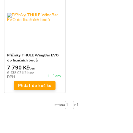
Příčníky THULE WingBar EVO
do fixačních bodů
7 790 Kč
/
pár
6 438,02 Kč
bez
1 - 3 dny
DPH
Přidat do košíku
strana
z 1