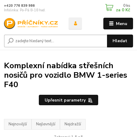
0
ks
+420 776 839 986
za
0 Kč
Infolinka: Po-Pá 8-18 hod.
Menu
Hledat
Komplexní nabídka střešních
nosičů pro vozidlo BMW 1-series
F40
Upřesnit parametry
Nejnovější
Nejlevnější
Nejdražší