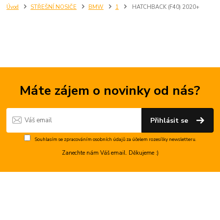
Úvod
STŘEŠNÍ NOSIČE
BMW
1
HATCHBACK (F40) 2020+
Máte zájem o novinky od nás?
Přihlásit se
Souhlasím se
zpracováním osobních údajů
za účelem rozesílky newsletteru.
Zanechte nám Váš email. Děkujeme :)