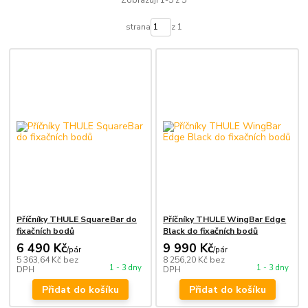
Zobrazuji 1-5 z 5
strana
z 1
Příčníky THULE SquareBar do
Příčníky THULE WingBar Edge
fixačních bodů
Black do fixačních bodů
6 490 Kč
9 990 Kč
/
pár
/
pár
5 363,64 Kč
bez
8 256,20 Kč
bez
1 - 3 dny
1 - 3 dny
DPH
DPH
Přidat do košíku
Přidat do košíku