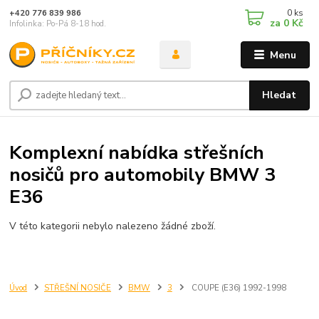
0
ks
+420 776 839 986
za
0 Kč
Infolinka: Po-Pá 8-18 hod.
Menu
Hledat
Komplexní nabídka střešních
nosičů pro automobily BMW 3
E36
V této kategorii nebylo nalezeno žádné zboží.
Úvod
STŘEŠNÍ NOSIČE
BMW
3
COUPE (E36) 1992-1998