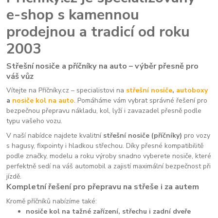
e-shop s kamennou
prodejnou a tradicí od roku
2003
Střešní nosiče a příčníky na auto – výběr přesně pro
váš vůz
Vítejte na Příčníky.cz – specialistovi na
střešní nosiče
,
autoboxy
a
nosiče kol na auto
. Pomáháme vám vybrat správné řešení pro
bezpečnou přepravu nákladu, kol, lyží i zavazadel přesně podle
typu vašeho vozu.
V naší nabídce najdete kvalitní
střešní nosiče (příčníky)
pro vozy
s hagusy, fixpointy i hladkou střechou. Díky přesné kompatibilitě
podle značky, modelu a roku výroby snadno vyberete nosiče, které
perfektně sedí na váš automobil a zajistí maximální bezpečnost při
jízdě.
Kompletní řešení pro přepravu na střeše i za autem
Kromě příčníků nabízíme také:
nosiče kol na tažné zařízení, střechu i zadní dveře