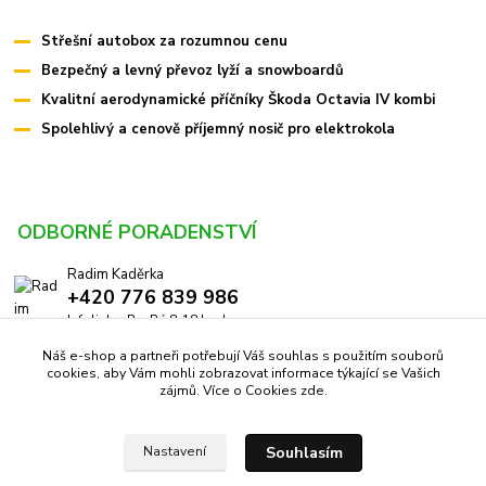
Střešní autobox za rozumnou cenu
Bezpečný a levný převoz lyží a snowboardů
Kvalitní aerodynamické příčníky Škoda Octavia IV kombi
Spolehlivý a cenově příjemný nosič pro elektrokola
ODBORNÉ PORADENSTVÍ
Radim Kaděrka
+420 776 839 986
Infolinka: Po-Pá 8-18 hod.
Náš e-shop a partneři potřebují Váš souhlas s použitím souborů
info@pricniky.cz
cookies, aby Vám mohli zobrazovat informace týkající se Vašich
zájmů. Více o Cookies
zde
.
Souhlasím
Nastavení