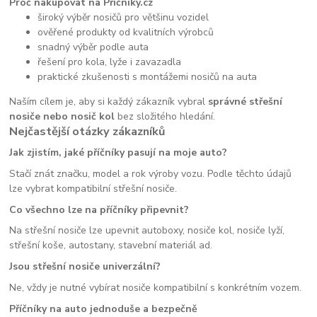
Proč nakupovat na Příčníky.cz
široký výběr nosičů pro většinu vozidel
ověřené produkty od kvalitních výrobců
snadný výběr podle auta
řešení pro kola, lyže i zavazadla
praktické zkušenosti s montážemi nosičů na auta
Naším cílem je, aby si každý zákazník vybral
správné střešní
nosiče nebo nosič kol
bez složitého hledání.
Nejčastější otázky zákazníků
Jak zjistím, jaké příčníky pasují na moje auto?
Stačí znát značku, model a rok výroby vozu. Podle těchto údajů
lze vybrat kompatibilní střešní nosiče.
Co všechno lze na příčníky připevnit?
Na střešní nosiče lze upevnit autoboxy, nosiče kol, nosiče lyží,
střešní koše, autostany, stavební materiál ad.
Jsou střešní nosiče univerzální?
Ne, vždy je nutné vybírat nosiče kompatibilní s konkrétním vozem.
Příčníky na auto jednoduše a bezpečně