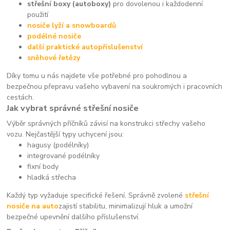
střešní boxy (autoboxy)
pro dovolenou i každodenní
použití
nosiče lyží a snowboardů
podélné nosiče
další praktické autopříslušenství
sněhové řetězy
Díky tomu u nás najdete vše potřebné pro pohodlnou a
bezpečnou přepravu vašeho vybavení na soukromých i pracovních
cestách.
Jak vybrat správné střešní nosiče
Výběr správných příčníků závisí na konstrukci střechy vašeho
vozu. Nejčastější typy uchycení jsou:
hagusy (podélníky)
integrované podélníky
fixní body
hladká střecha
Každý typ vyžaduje specifické řešení. Správně zvolené
střešní
nosiče na auto
zajistí stabilitu, minimalizují hluk a umožní
bezpečné upevnění dalšího příslušenství.