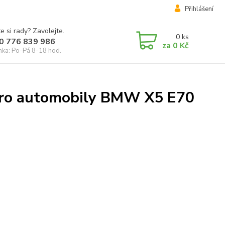
Přihlášení
e si rady? Zavolejte.
0
ks
0 776 839 986
za
0 Kč
inka: Po-Pá 8-18 hod.
 pro automobily BMW X5 E70