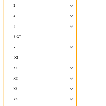
3
4
5
6 GT
7
iX3
X1
X2
X3
X4