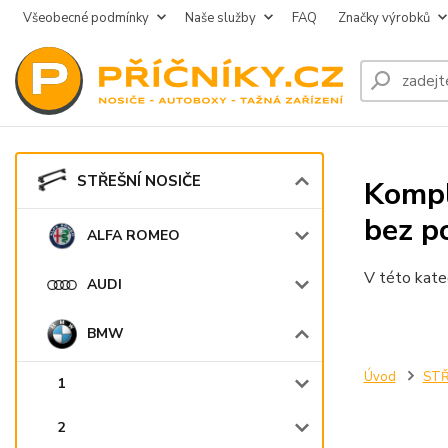
Všeobecné podmínky
Naše služby
FAQ
Značky výrobků
STŘEŠNÍ NOSIČE
Kompl
bez p
ALFA ROMEO
V této kate
AUDI
BMW
Úvod
STŘ
1
2