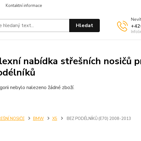
Kontaktní informace
Nevít
Hledat
+42
Infol
exní nabídka střešních nosičů
odélníků
gorii nebylo nalezeno žádné zboží.
EŠNÍ NOSIČE
BMW
X5
BEZ PODÉLNÍKŮ (E70) 2008-2013