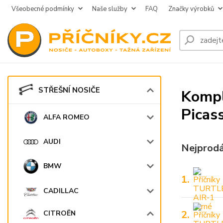
Všeobecné podmínky
Naše služby
FAQ
Značky výrobků
STŘEŠNÍ NOSIČE
Kompl
Picas
ALFA ROMEO
AUDI
Nejprodá
BMW
1.
CADILLAC
2.
CITROËN