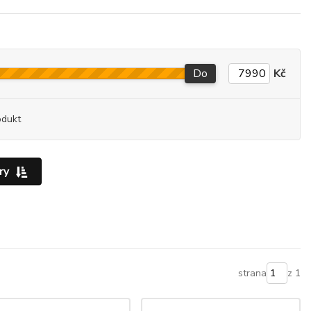
Do
Kč
odukt
ry
strana
z 1