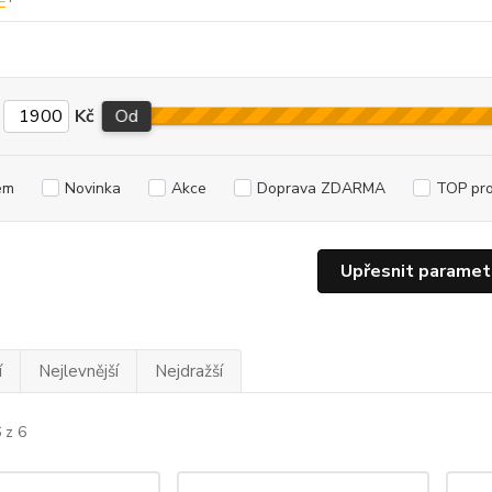
Kč
Od
em
Novinka
Akce
Doprava ZDARMA
TOP pr
Upřesnit paramet
í
Nejlevnější
Nejdražší
 z 6