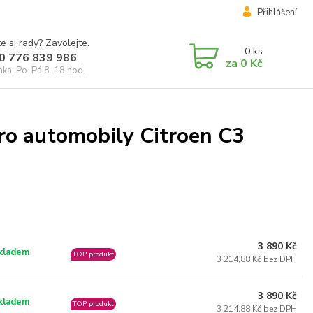
Přihlášení
e si rady? Zavolejte.
0
ks
0 776 839 986
za
0 Kč
inka: Po-Pá 8-18 hod.
ro automobily Citroen C3
3 890 Kč
kladem
TOP produkt
3 214,88 Kč bez DPH
3 890 Kč
kladem
TOP produkt
3 214,88 Kč bez DPH