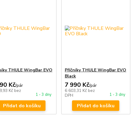
čníky THULE WingBar EVO
Příčníky THULE WingBar EVO
Black
690 Kč
7 990 Kč
/
pár
/
pár
8,93 Kč
bez
6 603,31 Kč
bez
1 - 3 dny
1 - 3 dny
DPH
Přidat do košíku
Přidat do košíku