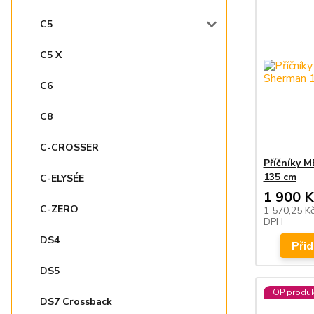
C5
C5 X
C6
C8
C-CROSSER
Příčníky 
135 cm
C-ELYSÉE
1 900 K
C-ZERO
1 570,25 K
DPH
DS4
Přid
DS5
TOP produk
DS7 Crossback