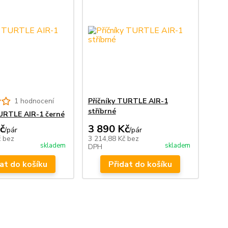
1 hodnocení
Příčníky TURTLE AIR-1
stříbrné
TURTLE AIR-1 černé
č
3 890 Kč
/
pár
/
pár
č
bez
3 214,88 Kč
bez
skladem
skladem
DPH
at do košíku
Přidat do košíku