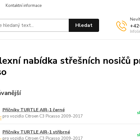
Kontaktní informace
Nevít
Hledat
+42
Infol
exní nabídka střešních nosičů p
so
vanější
Příčníky TURTLE AIR-1 černé
s
pro vozidlo Citroen C3 Picasso 2009-2017
Příčníky TURTLE AIR-1 stříbrné
s
pro vozidlo Citroen C3 Picasso 2009-2017