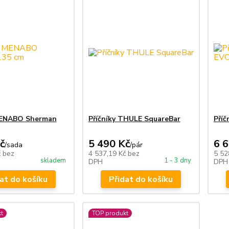
MENABO Sherman
Příčníky THULE SquareBar
Pří
č
5 490 Kč
6 
/
sada
/
pár
č
bez
4 537,19 Kč
bez
5 52
skladem
1 - 3 dny
DPH
DPH
at do košíku
Přidat do košíku
t
TOP produkt