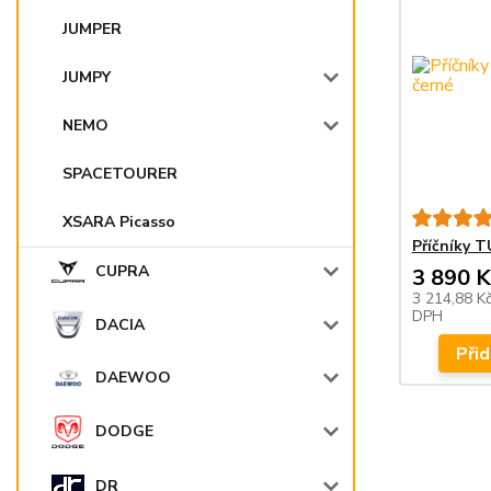
JUMPER
JUMPY
NEMO
SPACETOURER
XSARA Picasso
Příčníky 
CUPRA
3 890 K
3 214,88 K
DPH
DACIA
Přid
DAEWOO
DODGE
DR