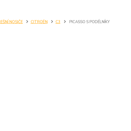
EŠNÍ NOSIČE
CITROËN
C3
PICASSO S PODÉLNÍKY